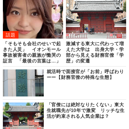
話題
「そもそも会社のせいで起
激減する東大に代わって増
きた人災」 イオンモール
えた大学は 出身大学・学
事故被害者の親族が慟哭の
部から見える財務官僚「学
証言 「最後の言葉は…」
歴」の変遷
就活時で面接官が「お前」呼ばわり
ーー【財務官僚の特殊な生態】
「官僚には絶対なりたくない」東大
生就職先が10年で激変 リッチな生
活が約束される人気企業は？