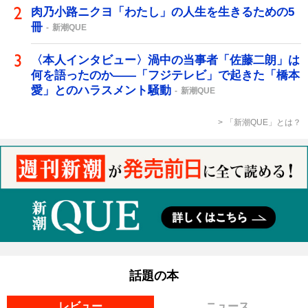
肉乃小路ニクヨ「わたし」の人生を生きるための5
冊
新潮QUE
〈本人インタビュー〉渦中の当事者「佐藤二朗」は
何を語ったのか――「フジテレビ」で起きた「橋本
愛」とのハラスメント騒動
新潮QUE
「新潮QUE」とは？
話題の本
レビュー
ニュース