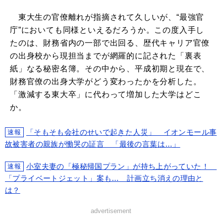
東大生の官僚離れが指摘されて久しいが、“最強官
庁”においても同様といえるだろうか。この度入手し
たのは、財務省内の一部で出回る、歴代キャリア官僚
の出身校から現担当までが網羅的に記された「裏表
紙」なる秘密名簿。その中から、平成初期と現在で、
財務官僚の出身大学がどう変わったかを分析した。
「激減する東大卒」に代わって増加した大学はどこ
か。
「そもそも会社のせいで起きた人災」 イオンモール事
速報
故被害者の親族が慟哭の証言 「最後の言葉は…」
小室夫妻の「極秘帰国プラン」が持ち上がっていた！
速報
「プライベートジェット」案も… 計画立ち消えの理由と
は？
advertisement