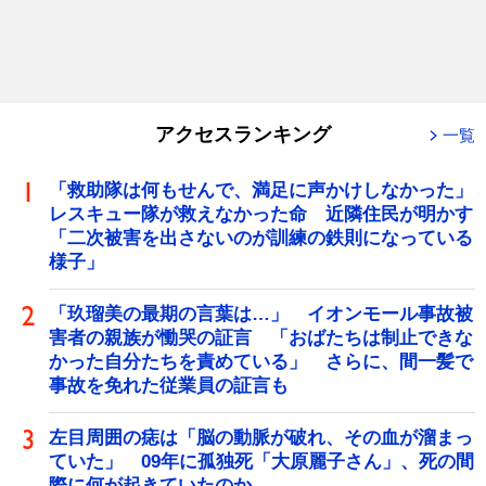
アクセスランキング
一覧
「救助隊は何もせんで、満足に声かけしなかった」
レスキュー隊が救えなかった命 近隣住民が明かす
「二次被害を出さないのが訓練の鉄則になっている
様子」
「玖瑠美の最期の言葉は…」 イオンモール事故被
害者の親族が慟哭の証言 「おばたちは制止できな
かった自分たちを責めている」 さらに、間一髪で
事故を免れた従業員の証言も
左目周囲の痣は「脳の動脈が破れ、その血が溜まっ
ていた」 09年に孤独死「大原麗子さん」、死の間
際に何が起きていたのか