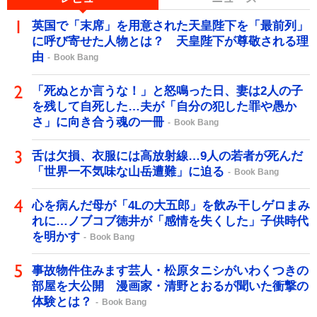
英国で「末席」を用意された天皇陛下を「最前列」
に呼び寄せた人物とは？ 天皇陛下が尊敬される理
由
Book Bang
「死ぬとか言うな！」と怒鳴った日、妻は2人の子
を残して自死した…夫が「自分の犯した罪や愚か
さ」に向き合う魂の一冊
Book Bang
舌は欠損、衣服には高放射線…9人の若者が死んだ
「世界一不気味な山岳遭難」に迫る
Book Bang
心を病んだ母が「4Lの大五郎」を飲み干しゲロまみ
れに…ノブコブ徳井が「感情を失くした」子供時代
を明かす
Book Bang
事故物件住みます芸人・松原タニシがいわくつきの
部屋を大公開 漫画家・清野とおるが聞いた衝撃の
体験とは？
Book Bang