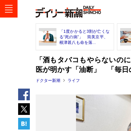
「1度かかると3割が亡くな
る“死の病”」 筒美京平、
根津甚八も命を落...
「酒もタバコもやらないのに
医が明かす「油断」 「毎日
ドクター新潮
ライフ