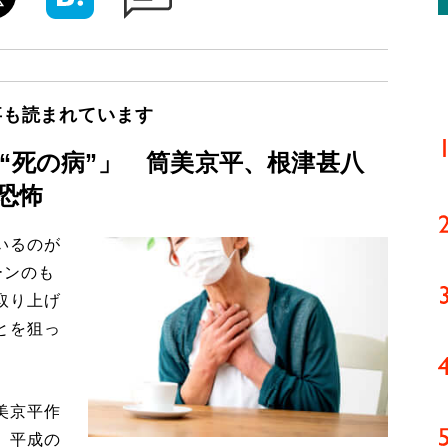
事も読まれています
“死の病”」 筒美京平、根津甚八
恐怖
いるのが
ーンのも
取り上げ
とを狙っ
美京平作
、平成の