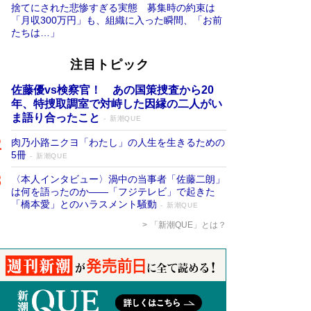
捨てにされた悲惨すぎる実態 募集時の約束は
「月収300万円」も、組織に入った瞬間、「お前
たちは…」
注目トピック
佐藤優vs検察官！ あの国策捜査から20
年、特捜取調室で対峙した因縁の二人がい
ま語り合ったこと
新潮QUE
肉乃小路ニクヨ「わたし」の人生を生きるための
5冊
新潮QUE
〈本人インタビュー〉渦中の当事者「佐藤二朗」
は何を語ったのか――「フジテレビ」で起きた
「橋本愛」とのハラスメント騒動
新潮QUE
「新潮QUE」とは？