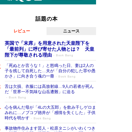
話題の本
レビュー
ニュース
英国で「末席」を用意された天皇陛下を
「最前列」に呼び寄せた人物とは？ 天皇
陛下が尊敬される理由
Book Bang
「死ぬとか言うな！」と怒鳴った日、妻は2人の
子を残して自死した…夫が「自分の犯した罪や愚
かさ」に向き合う魂の一冊
Book Bang
舌は欠損、衣服には高放射線…9人の若者が死ん
だ「世界一不気味な山岳遭難」に迫る
Book Bang
心を病んだ母が「4Lの大五郎」を飲み干しゲロま
みれに…ノブコブ徳井が「感情を失くした」子供
時代を明かす
Book Bang
事故物件住みます芸人・松原タニシがいわくつき