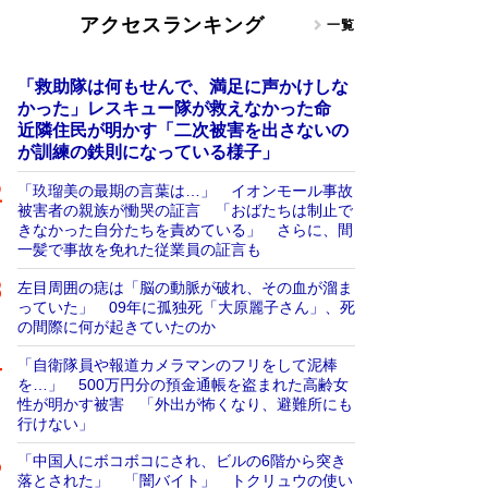
アクセスランキング
一覧
「救助隊は何もせんで、満足に声かけしな
かった」レスキュー隊が救えなかった命
近隣住民が明かす「二次被害を出さないの
が訓練の鉄則になっている様子」
「玖瑠美の最期の言葉は…」 イオンモール事故
被害者の親族が慟哭の証言 「おばたちは制止で
きなかった自分たちを責めている」 さらに、間
一髪で事故を免れた従業員の証言も
左目周囲の痣は「脳の動脈が破れ、その血が溜ま
っていた」 09年に孤独死「大原麗子さん」、死
の間際に何が起きていたのか
「自衛隊員や報道カメラマンのフリをして泥棒
を…」 500万円分の預金通帳を盗まれた高齢女
性が明かす被害 「外出が怖くなり、避難所にも
行けない」
「中国人にボコボコにされ、ビルの6階から突き
落とされた」 「闇バイト」 トクリュウの使い