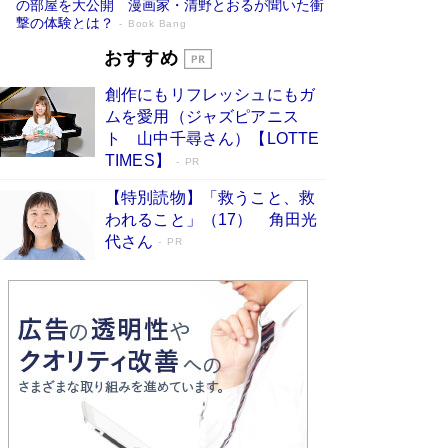
の部屋を大公開 漫画家・清野とおるが聞いた衝
撃の体験とは？
Book Bang
追悼・東野圭吾さん 週間ベストセラーラ
おすすめ
ンキングに『容疑者Xの献身』『白夜行』
創作にもリフレッシュにもガ
など代表作が並ぶ［文庫ベストセラー］
ムを愛用（ジャズピアニス
Book Bang
ト 山中千尋さん）【LOTTE
73歳でも働くしかない 「老後レス時代」に交通
TIMES】
PR
誘導員の独白が話題
Book Bang
【特別読物】「救うこと、救
竹内由恵の前に現れた「テレビ観ないんだよね
われること」（17） 角田光
ぇ」という男性…夫を選んでテレ朝退社したワケ
代さん
PR
Book Bang
「なんで？ そんな馬鹿な……」90歳になった作
家・阿刀田高さんが、ひとり暮らしの生活を明か
す
Book Bang
和田秀樹の70代、80代向け新書がベスト3を独
占 上半期1位にも選出［新書ベストセラー］
Book Bang