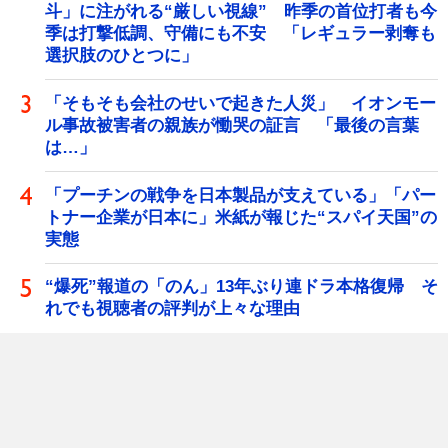
斗」に注がれる“厳しい視線” 昨季の首位打者も今
季は打撃低調、守備にも不安 「レギュラー剥奪も
選択肢のひとつに」
「そもそも会社のせいで起きた人災」 イオンモー
ル事故被害者の親族が慟哭の証言 「最後の言葉
は…」
「プーチンの戦争を日本製品が支えている」「パー
トナー企業が日本に」米紙が報じた“スパイ天国”の
実態
“爆死”報道の「のん」13年ぶり連ドラ本格復帰 そ
れでも視聴者の評判が上々な理由