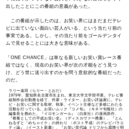
出したことにこの番組の意義があった。
この番組が示したのは、お笑い界にはまだまだテレ
ビに出ていない面白い芸人がいる、という当たり前の
事実である。しかし、その当たり前をゴールデンタイ
ムで見せることには大きな意味がある。
「ONE CHANCE」は単なる新しいお笑い賞レース番
組ではなく、現在のお笑い界が次の才能をどう見つ
け、どう世に送り出すのかを問う意欲的な番組だった
のだ。
ラリー遠田（らりー・とおだ）
1979年、愛知県名古屋市生まれ。東京大学文学部卒業。テレビ番
組制作会社勤務を経て、作家・ライター、お笑い評論家に。テレ
ビ・お笑いに関する取材、執筆、イベント主催など多岐にわたる
活動を行っている。お笑いムック『コメ旬』（キネマ旬報社）の
編集長を務めた。『イロモンガール』（白泉社）の漫画原作、
『教養としての平成お笑い史』（ディスカヴァー携書）、『とん
ねるずと「めちゃイケ」の終わり 〈ポスト平成〉のテレビバラエ
ティ論』（イースト新書）、『お笑い世代論 ドリフから霜降り明