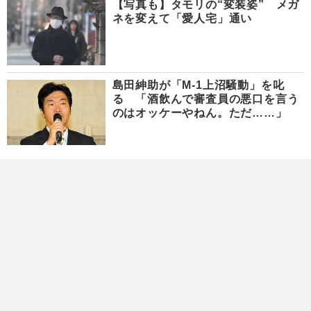
【写真も】タモリの“変装姿” メガ
ネを変えて「愛人宅」通い
島田紳助が「M-1上沼騒動」を叱
る 「酒飲んで審査員の悪口を言う
のはオッケーやねん。ただ……」