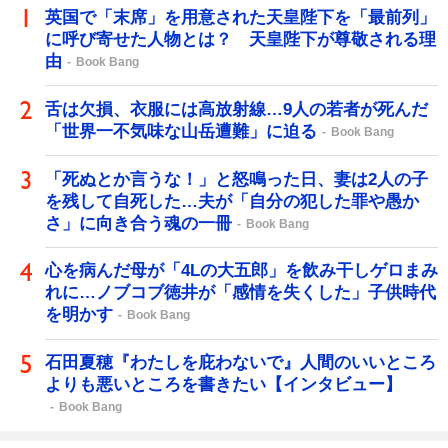
英国で「末席」を用意された天皇陛下を「最前列」
に呼び寄せた人物とは？ 天皇陛下が尊敬される理
由
Book Bang
舌は欠損、衣服には高放射線…9人の若者が死んだ
「世界一不気味な山岳遭難」に迫る
Book Bang
「死ぬとか言うな！」と怒鳴った日、妻は2人の子
を残して自死した…夫が「自分の犯した罪や愚か
さ」に向き合う魂の一冊
Book Bang
心を病んだ母が「4Lの大五郎」を飲み干しゲロまみ
れに…ノブコブ徳井が「感情を失くした」子供時代
を明かす
Book Bang
石田夏穂『わたしを庇わないで』人間のいいところ
よりも悪いところを書きたい【インタビュー】
Book Bang