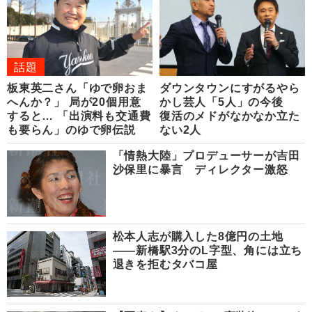
話題
板東英二さん「ゆで卵おま
ダウンタウンにすがるやら
へんか？」 局が20個用意
かし芸人「5人」の今後
すると… 「出演料も交通費
復活のメドがなかなか立た
も要らん」のゆで卵伝説
ない2人
「情熱大陸」プロデューサーが吉田
沙保里に暴言 ディレクター激怒
松本人志が購入した8億円の土地
――新橋駅3分のL字型、角には立ち
退きを拒むタバコ屋