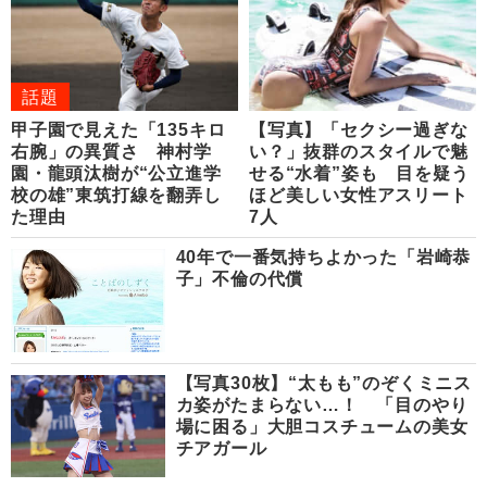
話題
甲子園で見えた「135キロ
【写真】「セクシー過ぎな
右腕」の異質さ 神村学
い？」抜群のスタイルで魅
園・龍頭汰樹が“公立進学
せる“水着”姿も 目を疑う
校の雄”東筑打線を翻弄し
ほど美しい女性アスリート
た理由
7人
40年で一番気持ちよかった「岩崎恭
子」不倫の代償
【写真30枚】“太もも”のぞくミニス
カ姿がたまらない…！ 「目のやり
場に困る」大胆コスチュームの美女
チアガール