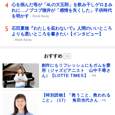
心を病んだ母が「4Lの大五郎」を飲み干しゲロまみ
れに…ノブコブ徳井が「感情を失くした」子供時代
を明かす
Book Bang
石田夏穂『わたしを庇わないで』人間のいいところ
よりも悪いところを書きたい【インタビュー】
Book Bang
おすすめ
創作にもリフレッシュにもガムを愛
用（ジャズピアニスト 山中千尋さ
ん）【LOTTE TIMES】
PR
【特別読物】「救うこと、救われる
こと」（17） 角田光代さん
PR