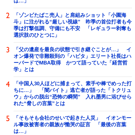
は…」
「ゾンビたばこ売人」と肩組みショット「小園海
斗」に注がれる“厳しい視線” 昨季の首位打者も今
季は打撃低調、守備にも不安 「レギュラー剥奪も
選択肢のひとつに」
「父の遺産を最良の状態で引き継ぐことが…」 イ
オン爆発で非難殺到の「ハビタ」エリート社長はハ
ーバードでMBA取得 かつて語っていた「経営哲
学」とは
「中国人30人ほどに捕まって、素手や棒でめった打
ちに…」 「闇バイト」逃亡者が語った「トクリュ
ウ」からの脱出“恐怖の瞬間” 入れ墨男に浴びせら
れた“脅しの言葉”とは
「そもそも会社のせいで起きた人災」 イオンモー
ル事故被害者の親族が慟哭の証言 「最後の言葉
は…」