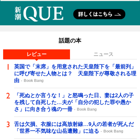
話題の本
レビュー
ニュース
英国で「末席」を用意された天皇陛下を「最前列」
に呼び寄せた人物とは？ 天皇陛下が尊敬される理
由
Book Bang
「死ぬとか言うな！」と怒鳴った日、妻は2人の子
を残して自死した…夫が「自分の犯した罪や愚か
さ」に向き合う魂の一冊
Book Bang
舌は欠損、衣服には高放射線…9人の若者が死んだ
「世界一不気味な山岳遭難」に迫る
Book Bang