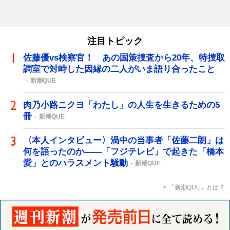
注目トピック
佐藤優vs検察官！ あの国策捜査から20年、特捜取
調室で対峙した因縁の二人がいま語り合ったこと
新潮QUE
肉乃小路ニクヨ「わたし」の人生を生きるための5
冊
新潮QUE
〈本人インタビュー〉渦中の当事者「佐藤二朗」は
何を語ったのか――「フジテレビ」で起きた「橋本
愛」とのハラスメント騒動
新潮QUE
「新潮QUE」とは？