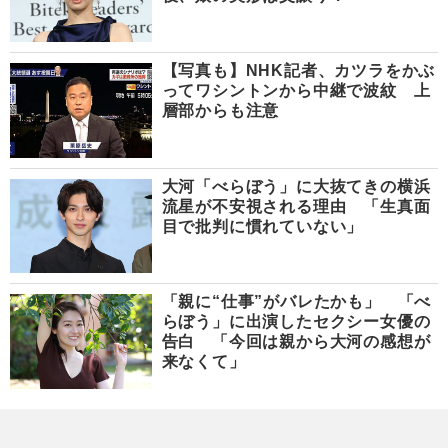
【写真も】NHK記者、カツラをかぶ
ってワシントンから中継で波紋 上
層部からも注意
大河「べらぼう」に大抜てきの横浜
流星が不安視される理由 「生真面
目で批判に慣れていない」
「親に“仕事”がバレたかも」 「べ
らぼう」に出演したセクシー女優の
告白 「今回は親から大河の感想が
来なくて」