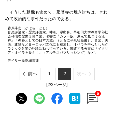
そうした動機も含めて、延暦寺の焼き討ちは、きわ
めて政治的な事件だったのである。
香原斗志（かはら・とし）
音楽評論家・歴史評論家。神奈川県出身。早稲田大学教育学部社
会科地理歴史専修卒業。著書に『カラー版 東京で見つける江
戸』『教養としての日本の城』（ともに平凡社新書）。音楽、美
術、建築などヨーロッパ文化にも精通し、オペラを中心としたク
ラシック音楽の評論活動も行っている。関連する著書に『イタリ
ア・オペラを疑え！』（アルテスパブリッシング）など。
デイリー新潮編集部
前へ
1
2
次へ
[2/2ページ]
0