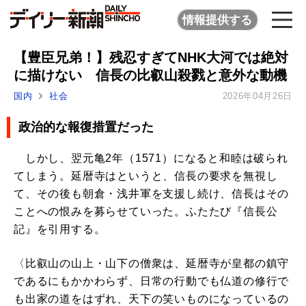
情報提供する
【豊臣兄弟！】残忍すぎてNHK大河では絶対
に描けない 信長の比叡山殺戮と意外な動機
国内
社会
2026年04月26日
政治的な報復措置だった
しかし、翌元亀2年（1571）になると和睦は破られ
てしまう。延暦寺はというと、信長の要求を無視し
て、その後も朝倉・浅井軍を支援し続け、信長はその
ことへの恨みを募らせていった。ふたたび『信長公
記』を引用する。
〈比叡山の山上・山下の僧衆は、延暦寺が皇都の鎮守
であるにもかかわらず、日常の行動でも仏道の修行で
も出家の道をはずれ、天下の笑いものになっているの