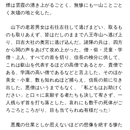
煙は雲霞の湧き上がるごとく、無惨にも一山ことごと
く灰燼の地と化した。
山下の老若男女は右往左往して逃げまどい、取るも
のも取りあえず、皆はだしのままで八王寺山へ逃げ上
り、日吉大社の奥宮に逃げ込んだ。諸隊の兵は、四方
から鬨の声をあげて攻め上がった。僧・俗・児童・学
僧・上人、すべての首を切り、信長の検分に供して、
これは叡山を代表するほどの高僧であるとか、貴僧で
ある、学識の高い僧であるなどと言上した。そのほか
美女・小童、数も知れぬほど捕らえ、信長の前に引き
出した。悪僧はいうまでもなく、「私どもはお助けく
ださい」と口々に哀願する者たちも決して宥さず、一
人残らず首を打ち落とした。哀れにも数千の死体がご
ろごろところがり、目も当てられぬ有様だった〉
悪魔の仕業としか思えないほどの想像を絶する惨た