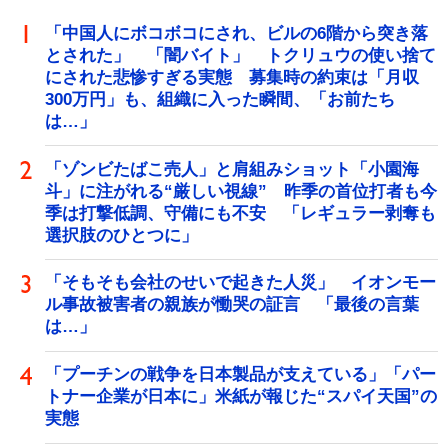
「中国人にボコボコにされ、ビルの6階から突き落
とされた」 「闇バイト」 トクリュウの使い捨て
にされた悲惨すぎる実態 募集時の約束は「月収
300万円」も、組織に入った瞬間、「お前たち
は…」
「ゾンビたばこ売人」と肩組みショット「小園海
斗」に注がれる“厳しい視線” 昨季の首位打者も今
季は打撃低調、守備にも不安 「レギュラー剥奪も
選択肢のひとつに」
「そもそも会社のせいで起きた人災」 イオンモー
ル事故被害者の親族が慟哭の証言 「最後の言葉
は…」
「プーチンの戦争を日本製品が支えている」「パー
トナー企業が日本に」米紙が報じた“スパイ天国”の
実態