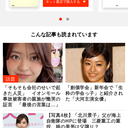
ネット書店で購入する
こんな記事も読まれています
話題
「そもそも会社のせいで起
「創価学会」新年会で「生
きた人災」 イオンモール
粋の学会っ子」と紹介され
事故被害者の親族が慟哭の
た「大河主演女優」
証言 「最後の言葉は…」
【写真4枚】「北川景子」父が海上
自衛隊のHPに登場 三菱重工の重
役、娘の美形は父譲り？