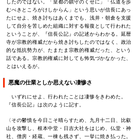
したのではない。「皇都の鎮守のくせに」「仏道を歩
むべきところがけしからん」という思いが信長にあっ
たにせよ、焼き討ちはあくまでも、浅井・朝倉を支援
して自分を苦しめた組織に対する報復として行われた
ということが、『信長公記』の記述からわかる。延暦
寺が宗教的権威だから焼き討ちしたのではなく、政治
的な抵抗勢力が、たまたま宗教的権威だった、という
話である。宗教的権威に対しても怖気づかなかった、
とはいえるが。
悪魔の仕業としか思えない凄惨さ
いずれにせよ、行われたことは凄惨をきわめた。
『信長公記』は次のように記す。
〈その鬱憤を今日こそ晴らすため、九月十二日、比叡
山を攻撃し、根本中堂・日吉大社をはじめ、仏堂・神
社、僧房・経蔵、一棟も残さず、一挙に焼き払った。