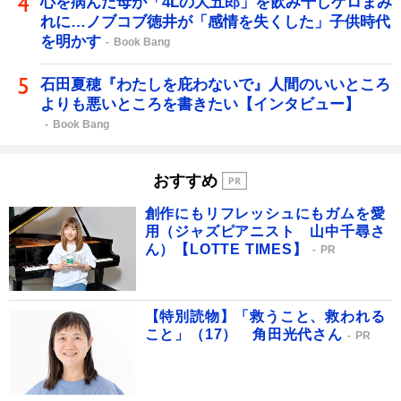
心を病んだ母が「4Lの大五郎」を飲み干しゲロまみ
れに…ノブコブ徳井が「感情を失くした」子供時代
を明かす
Book Bang
石田夏穂『わたしを庇わないで』人間のいいところ
よりも悪いところを書きたい【インタビュー】
Book Bang
おすすめ
創作にもリフレッシュにもガムを愛
用（ジャズピアニスト 山中千尋さ
ん）【LOTTE TIMES】
PR
【特別読物】「救うこと、救われる
こと」（17） 角田光代さん
PR