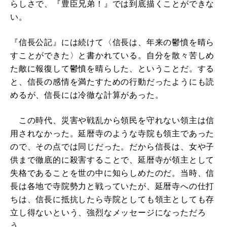
らしさで、『豊臣兄弟！』では到底描くことができな
い。
『信長公記』には続けて〈信長は、年来の鬱憤を晴ら
すことができた〉と書かれている。自分を散々苦しめ
た敵に報復して鬱憤を晴らした、ということだ。する
と、信長の感情を満たすための行動だったようにも読
めるが、信長には冷徹な計算があった。
この時代、災害や戦乱から領民を守れない領主は信
用されなかった。延暦寺のような寺院も領主であった
ので、その点では同じだった。だから信長は、女や子
供まで徹底的に殺害することで、延暦寺が領主として
失格であることを世の中に知らしめたのだ。当時、信
長は各地で寺院勢力と戦っていたが、延暦寺への仕打
ちは、信長に抵抗したら寺院としても領主としても存
立し得ないという、強烈なメッセージになっただろ
う。