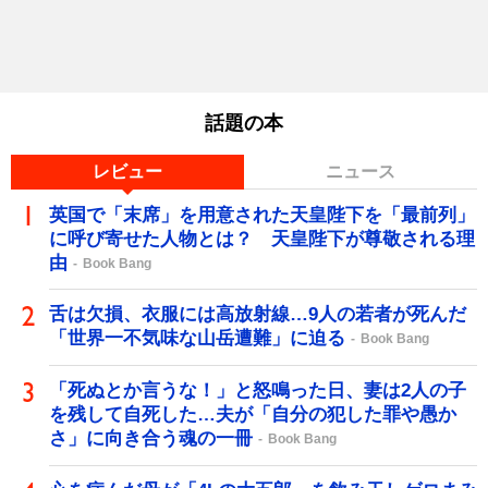
話題の本
レビュー
ニュース
英国で「末席」を用意された天皇陛下を「最前列」
に呼び寄せた人物とは？ 天皇陛下が尊敬される理
由
Book Bang
舌は欠損、衣服には高放射線…9人の若者が死んだ
「世界一不気味な山岳遭難」に迫る
Book Bang
「死ぬとか言うな！」と怒鳴った日、妻は2人の子
を残して自死した…夫が「自分の犯した罪や愚か
さ」に向き合う魂の一冊
Book Bang