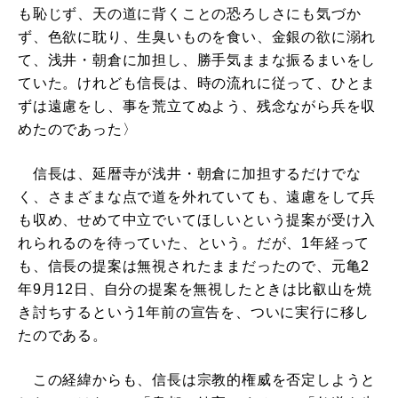
も恥じず、天の道に背くことの恐ろしさにも気づか
ず、色欲に耽り、生臭いものを食い、金銀の欲に溺れ
て、浅井・朝倉に加担し、勝手気ままな振るまいをし
ていた。けれども信長は、時の流れに従って、ひとま
ずは遠慮をし、事を荒立てぬよう、残念ながら兵を収
めたのであった〉
信長は、延暦寺が浅井・朝倉に加担するだけでな
く、さまざまな点で道を外れていても、遠慮をして兵
も収め、せめて中立でいてほしいという提案が受け入
れられるのを待っていた、という。だが、1年経って
も、信長の提案は無視されたままだったので、元亀2
年9月12日、自分の提案を無視したときは比叡山を焼
き討ちするという1年前の宣告を、ついに実行に移し
たのである。
この経緯からも、信長は宗教的権威を否定しようと