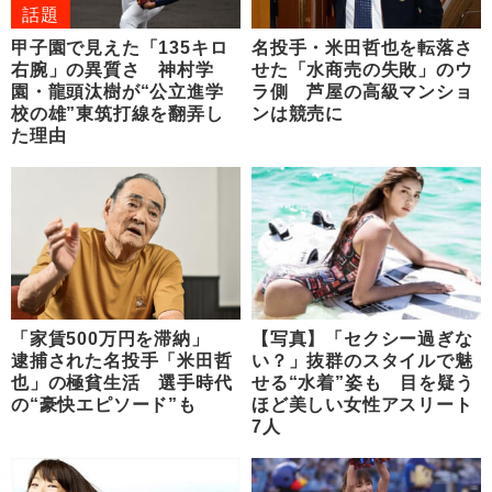
話題
甲子園で見えた「135キロ
名投手・米田哲也を転落さ
右腕」の異質さ 神村学
せた「水商売の失敗」のウ
園・龍頭汰樹が“公立進学
ラ側 芦屋の高級マンショ
校の雄”東筑打線を翻弄し
ンは競売に
た理由
「家賃500万円を滞納」
【写真】「セクシー過ぎな
逮捕された名投手「米田哲
い？」抜群のスタイルで魅
也」の極貧生活 選手時代
せる“水着”姿も 目を疑う
の“豪快エピソード”も
ほど美しい女性アスリート
7人