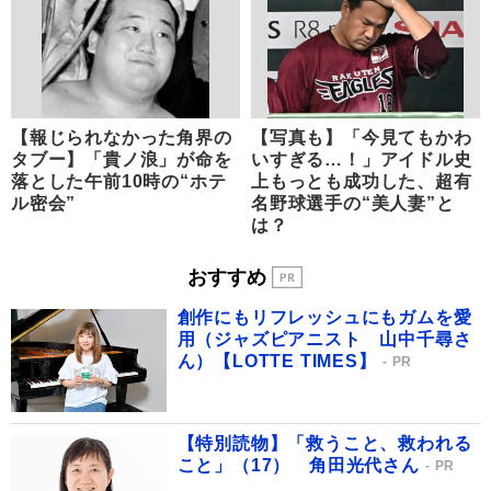
【報じられなかった角界の
【写真も】「今見てもかわ
タブー】「貴ノ浪」が命を
いすぎる…！」アイドル史
落とした午前10時の“ホテ
上もっとも成功した、超有
ル密会”
名野球選手の“美人妻”と
は？
おすすめ
創作にもリフレッシュにもガムを愛
用（ジャズピアニスト 山中千尋さ
ん）【LOTTE TIMES】
PR
【特別読物】「救うこと、救われる
こと」（17） 角田光代さん
PR