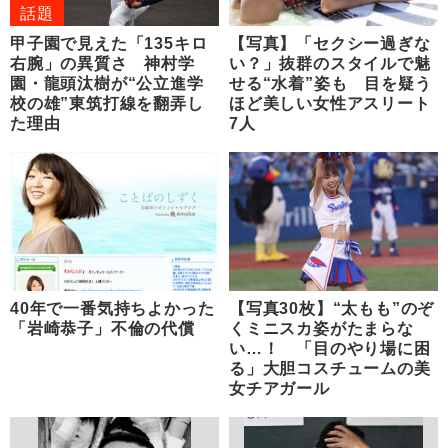
話題
甲子園で見えた「135キロ
【写真】「セクシー過ぎな
右腕」の異質さ 神村学
い？」抜群のスタイルで魅
園・龍頭汰樹が“公立進学
せる“水着”姿も 目を疑う
校の雄”東筑打線を翻弄し
ほど美しい女性アスリート
た理由
7人
40年で一番気持ちよかった
【写真30枚】“太もも”のぞ
「岩崎恭子」不倫の代償
くミニスカ姿がたまらな
い…！ 「目のやり場に困
る」大胆コスチュームの美
女チアガール