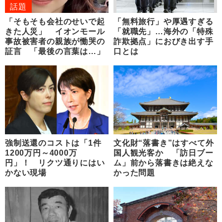
話題
「そもそも会社のせいで起
「無料旅行」や厚遇すぎる
きた人災」 イオンモール
「就職先」…海外の「特殊
事故被害者の親族が慟哭の
詐欺拠点」におびき出す手
証言 「最後の言葉は…」
口とは
強制送還のコストは「1件
文化財“落書き”はすべて外
1200万円～4000万
国人観光客か 「訪日ブー
円」！ リクツ通りにはい
ム」前から落書きは絶えな
かない現場
かった問題