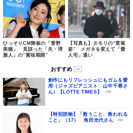
ひっそりCM降板の「菅野
【写真も】タモリの“変装
美穂」 見誤った「夫・堺
姿” メガネを変えて「愛
雅人」の“賞味期限”
人宅」通い
おすすめ
創作にもリフレッシュにもガムを愛
用（ジャズピアニスト 山中千尋さ
ん）【LOTTE TIMES】
PR
【特別読物】「救うこと、救われる
こと」（17） 角田光代さん
PR