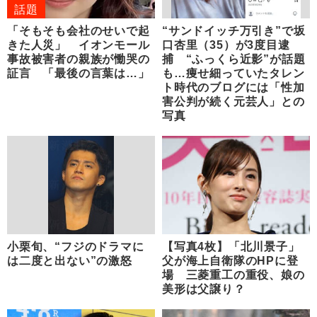
話題
「そもそも会社のせいで起
“サンドイッチ万引き”で坂
きた人災」 イオンモール
口杏里（35）が3度目逮
事故被害者の親族が慟哭の
捕 “ふっくら近影”が話題
証言 「最後の言葉は…」
も…痩せ細っていたタレン
ト時代のブログには「性加
害公判が続く元芸人」との
写真
小栗旬、“フジのドラマに
【写真4枚】「北川景子」
は二度と出ない”の激怒
父が海上自衛隊のHPに登
場 三菱重工の重役、娘の
美形は父譲り？