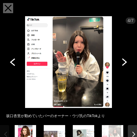
4/7
坂口杏里が勤めていたバーのオーナー・ウヅ氏のTikTokより