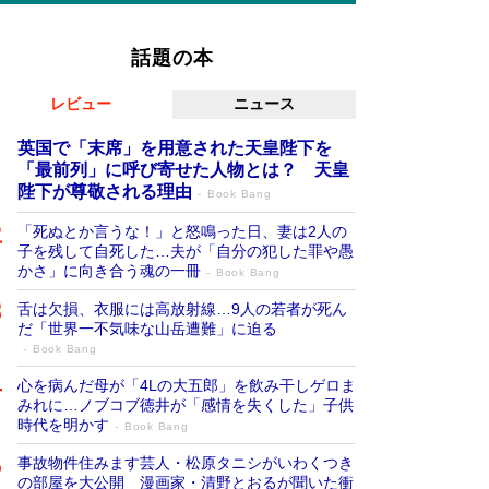
話題の本
レビュー
ニュース
英国で「末席」を用意された天皇陛下を
「最前列」に呼び寄せた人物とは？ 天皇
陛下が尊敬される理由
Book Bang
「死ぬとか言うな！」と怒鳴った日、妻は2人の
子を残して自死した…夫が「自分の犯した罪や愚
かさ」に向き合う魂の一冊
Book Bang
舌は欠損、衣服には高放射線…9人の若者が死ん
だ「世界一不気味な山岳遭難」に迫る
Book Bang
心を病んだ母が「4Lの大五郎」を飲み干しゲロま
みれに…ノブコブ徳井が「感情を失くした」子供
時代を明かす
Book Bang
事故物件住みます芸人・松原タニシがいわくつき
の部屋を大公開 漫画家・清野とおるが聞いた衝