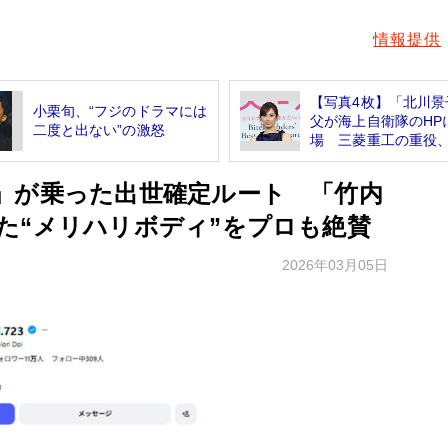
情報提供
【写真4枚】「北川景
小栗旬、“フジのドラマには
父が海上自衛隊のHP
二度と出ない”の激怒
場 三菱重工の重役、.
」が乗った出世確定ルート 「竹内
た“メリハリボディ”をプロも絶賛
2026年03月05日