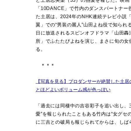
と土居志央梨（33）の熱愛を報じた。映画
「10DANCE」で竹内のダンスパートナー
た土居は、2024年のNHK連続テレビ小説
翼」での“男装の麗人”山田よね役で知られる
日に放送されるスピンオフドラマ「山田轟
所」でふたたびよねを演じ、まさに旬の女
る。
＊＊＊
【写真を見る】プロダンサーが絶賛した土居
とほどよいボリューム感が色っぽい
「過去には同棲中の吉谷彩子を追い出し、
愛”を報じられたこともある竹内は“女グセの
に三吉との破局も報じられてからは、しば