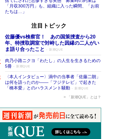
捨てにされた悲惨すぎる実態 募集時の約束は
「月収300万円」も、組織に入った瞬間、「お前
たちは…」
注目トピック
佐藤優vs検察官！ あの国策捜査から20
年、特捜取調室で対峙した因縁の二人がい
ま語り合ったこと
新潮QUE
肉乃小路ニクヨ「わたし」の人生を生きるための
5冊
新潮QUE
〈本人インタビュー〉渦中の当事者「佐藤二朗」
は何を語ったのか――「フジテレビ」で起きた
「橋本愛」とのハラスメント騒動
新潮QUE
「新潮QUE」とは？