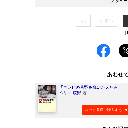
次ペー
前へ
[
あわせ
『テレビの荒野を歩いた人たち』
ペリー 荻野
著
ネット書店で購入する