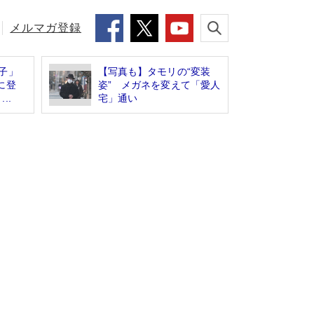
メルマガ登録
子」
【写真も】タモリの“変装
に登
姿” メガネを変えて「愛人
..
宅」通い