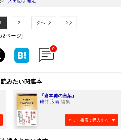
ジ：
大出世は“確定”
1
2
次へ
1/2ページ]
0
て読みたい関連本
『倉本聰の言葉』
碓井 広義
編集
ネット書店で購入する