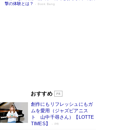
撃の体験とは？
Book Bang
追悼・東野圭吾さん 週間ベストセラーラ
ンキングに『容疑者Xの献身』『白夜行』
など代表作が並ぶ［文庫ベストセラー］
Book Bang
73歳でも働くしかない 「老後レス時代」に交通
誘導員の独白が話題
Book Bang
「なんで？ そんな馬鹿な……」90歳になった作
家・阿刀田高さんが、ひとり暮らしの生活を明か
す
Book Bang
竹内由恵の前に現れた「テレビ観ないんだよね
ぇ」という男性…夫を選んでテレ朝退社したワケ
Book Bang
おすすめ
和田秀樹の70代、80代向け新書がベスト3を独
創作にもリフレッシュにもガ
占 上半期1位にも選出［新書ベストセラー］
ムを愛用（ジャズピアニス
Book Bang
ト 山中千尋さん）【LOTTE
TIMES】
PR