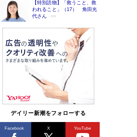
【特別読物】「救うこと、救
われること」（17） 角田光
代さん
PR
デイリー新潮をフォローする
Facebook
X
YouTube