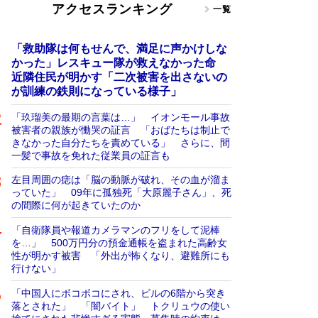
アクセスランキング
一覧
「救助隊は何もせんで、満足に声かけしな
かった」レスキュー隊が救えなかった命
近隣住民が明かす「二次被害を出さないの
が訓練の鉄則になっている様子」
「玖瑠美の最期の言葉は…」 イオンモール事故
被害者の親族が慟哭の証言 「おばたちは制止で
きなかった自分たちを責めている」 さらに、間
一髪で事故を免れた従業員の証言も
左目周囲の痣は「脳の動脈が破れ、その血が溜ま
っていた」 09年に孤独死「大原麗子さん」、死
の間際に何が起きていたのか
「自衛隊員や報道カメラマンのフリをして泥棒
を…」 500万円分の預金通帳を盗まれた高齢女
性が明かす被害 「外出が怖くなり、避難所にも
行けない」
「中国人にボコボコにされ、ビルの6階から突き
落とされた」 「闇バイト」 トクリュウの使い