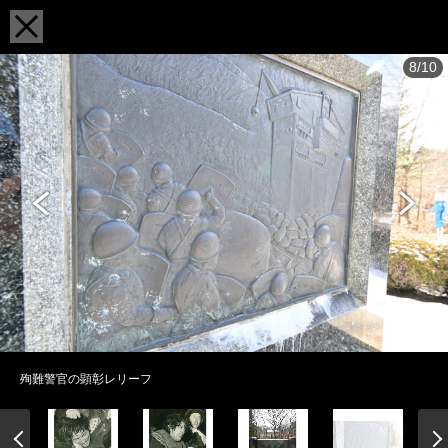
8/10
殉難警官の顕彰レリーフ