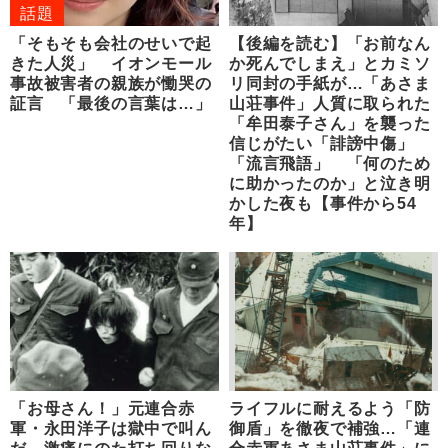
話題
「そもそも会社のせいで起
【後編を読む】「お前なん
きた人災」 イオンモール
か死んでしまえ」とカミソ
事故被害者の親族が慟哭の
リ同封の手紙が…「あさま
証言 「最後の言葉は…」
山荘事件」人質に取られた
「牟田泰子さん」を襲った
信じがたい「誹謗中傷」
「流言飛語」 「何のため
に助かったのか」と泣き明
かした夜も【事件から54
年】
「お母さん！」元連合赤
ライフルに耐えるよう「防
軍・永田洋子は獄中で叫ん
御盾」を徹夜で補強…「連