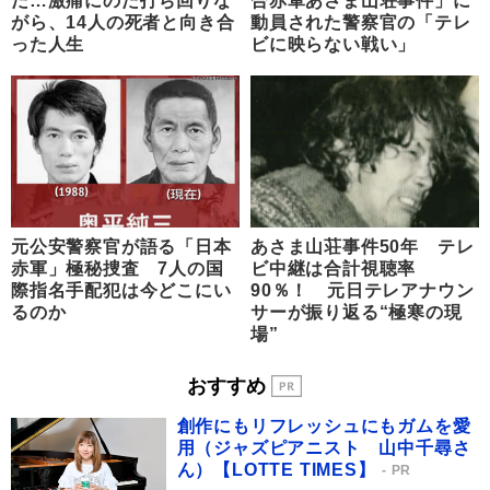
だ…激痛にのた打ち回りな
合赤軍あさま山荘事件」に
がら、14人の死者と向き合
動員された警察官の「テレ
った人生
ビに映らない戦い」
元公安警察官が語る「日本
あさま山荘事件50年 テレ
赤軍」極秘捜査 7人の国
ビ中継は合計視聴率
際指名手配犯は今どこにい
90％！ 元日テレアナウン
るのか
サーが振り返る“極寒の現
場”
おすすめ
創作にもリフレッシュにもガムを愛
用（ジャズピアニスト 山中千尋さ
ん）【LOTTE TIMES】
PR