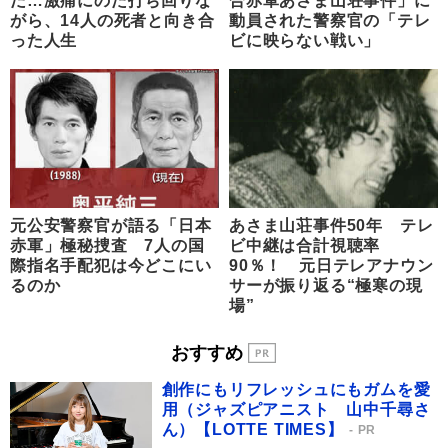
だ…激痛にのた打ち回りな
合赤軍あさま山荘事件」に
がら、14人の死者と向き合
動員された警察官の「テレ
った人生
ビに映らない戦い」
元公安警察官が語る「日本
あさま山荘事件50年 テレ
赤軍」極秘捜査 7人の国
ビ中継は合計視聴率
際指名手配犯は今どこにい
90％！ 元日テレアナウン
るのか
サーが振り返る“極寒の現
場”
おすすめ
創作にもリフレッシュにもガムを愛
用（ジャズピアニスト 山中千尋さ
ん）【LOTTE TIMES】
PR