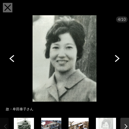
4/10
故・牟田泰子さん