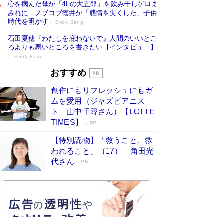
心を病んだ母が「4Lの大五郎」を飲み干しゲロま
みれに…ノブコブ徳井が「感情を失くした」子供
時代を明かす
Book Bang
石田夏穂『わたしを庇わないで』人間のいいとこ
ろよりも悪いところを書きたい【インタビュー】
Book Bang
「叱って伸びるやつは、褒めたらもっと伸
おすすめ
びる」俳優・高嶋政伸が家族に教わっ
創作にもリフレッシュにもガ
た“人を育てるコツ”…芸への考え方を明か
ムを愛用（ジャズピアニス
す
Book Bang
ト 山中千尋さん）【LOTTE
「『火垂るの墓』は、大嘘である」原作者が抱き
TIMES】
PR
続けた“自責の念”とは…「自己憐憫は描きたくな
い」監督が徹底的にこだわったこと（後編） #
【特別読物】「救うこと、救
戦争の記憶
Book Bang
われること」（17） 角田光
代さん
美輪明宏 晩年の回答を集めた『ほほえんで生き
PR
るための人生相談』がランクイン［エンターテイ
メントベストセラー］
Book Bang
「宇宙兄弟」最終46巻がベストセラー1位 宇宙
開発への関心を押し上げた18年の物語に幕 特装
版には「宇宙で描かれたマンガ」も収録