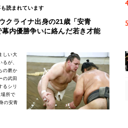
事も読まれています
ウクライナ出身の21歳「安青
で幕内優勝争いに絡んだ若き才能
ましい大
いるが、
ちの磨か
ーの武田
するシリ
屋場所で
身の安青