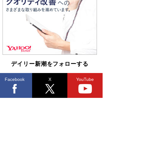
Book Bang
「不意に涙が出そうに…」高嶋政伸が明かし
た“13歳の娘を暴行する役”への葛藤 インティマ
シーコーディネーターに支えられたNHK『大奥』
の裏側
Book Bang
デイリー新潮をフォローする
Facebook
X
YouTube