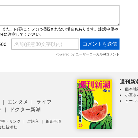
週刊新
熊本地
小室さ
ヒール
｜
エンタメ
｜
ライフ
ガ
｜
ドクター新潮
作権・リンク
｜
ご購入
｜
免責事項
会社新潮社