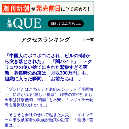
アクセスランキング
一覧
「中国人にボコボコにされ、ビルの6階か
ら突き落とされた」 「闇バイト」 トク
リュウの使い捨てにされた悲惨すぎる実
態 募集時の約束は「月収300万円」も、
組織に入った瞬間、「お前たちは…」
「ゾンビたばこ売人」と肩組みショット「小園海
斗」に注がれる“厳しい視線” 昨季の首位打者も
今季は打撃低調、守備にも不安 「レギュラー剥
奪も選択肢のひとつに」
「そもそも会社のせいで起きた人災」 イオンモ
ール事故被害者の親族が慟哭の証言 「最後の言
葉は…」