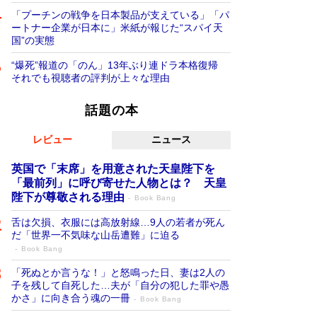
「プーチンの戦争を日本製品が支えている」「パ
ートナー企業が日本に」米紙が報じた“スパイ天
国”の実態
“爆死”報道の「のん」13年ぶり連ドラ本格復帰
それでも視聴者の評判が上々な理由
話題の本
レビュー
ニュース
英国で「末席」を用意された天皇陛下を
「最前列」に呼び寄せた人物とは？ 天皇
陛下が尊敬される理由
Book Bang
舌は欠損、衣服には高放射線…9人の若者が死ん
だ「世界一不気味な山岳遭難」に迫る
Book Bang
「死ぬとか言うな！」と怒鳴った日、妻は2人の
子を残して自死した…夫が「自分の犯した罪や愚
かさ」に向き合う魂の一冊
Book Bang