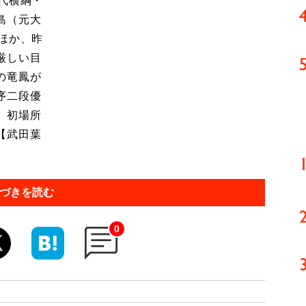
代横綱・
島（元大
ほか、昨
厳しい目
の竜鳳が
序二段優
、初場所
【武田葉
づきを読む
0