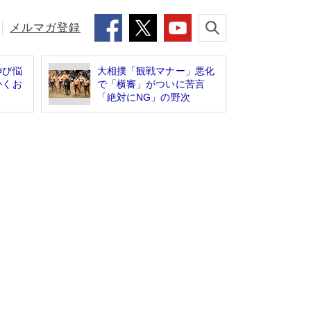
メルマガ登録
伸び悩
大相撲「観戦マナー」悪化
かくお
で「横審」がついに苦言
「絶対にNG」の野次