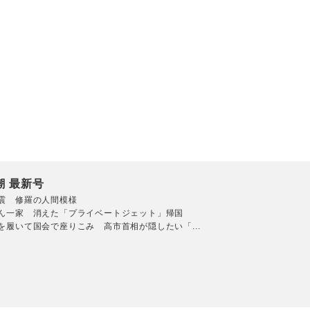
潮 最新号
震 修羅の人間模様
ん一家 消えた「プライベートジェット」帰国
を履いて国会で座りこみ 高市首相が隠したい「...