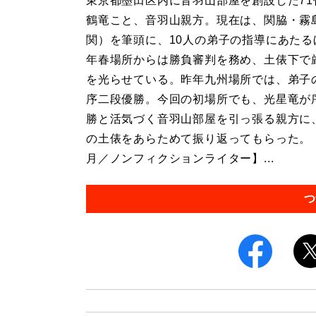
東京都墨田区内に音羽山部屋を創設した71
鶴竜こと、音羽山親方。現在は、関脇・霧
関）を筆頭に、10人の弟子の指導にあたる
年春場所からは勝負審判を務め、土俵下で
を光らせている。昨年九州場所では、弟子
序二段優勝。今回の初場所でも、光星竜が
勝と活気づく音羽山部屋を引っ張る親方に
の土俵をあらためて振り返ってもらった。
月／ノンフィクションライター】...
つ