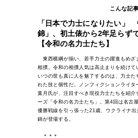
こんな記
「日本で力士になりたい」 
錦」、初土俵から2年足らず
【令和の名力士たち】
東西横綱が揃い、若手力士の躍進もめざ
相撲。令和の相撲人気は高止まりを続けて
いつの世も真に人を魅了するのは、力士た
れた技と個性だ。ノンフィクションライタ
葉月氏が、注目すべき現役力士たちを紹介
ーズ「令和の名力士たち」。第4回は名古
優勝戦線を引っ張った21歳、ウクライナ出
錦が登場する。
＊＊＊