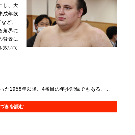
にし、大
未成年飲
ぎなど、
る角界に
の背景に
き抜いて
た1958年以降、4番目の年少記録でもある。...
づきを読む