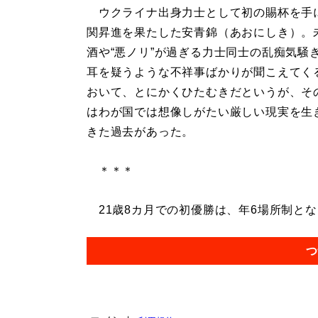
ウクライナ出身力士として初の賜杯を手
関昇進を果たした安青錦（あおにしき）。
酒や“悪ノリ”が過ぎる力士同士の乱痴気騒
耳を疑うような不祥事ばかりが聞こえてく
おいて、とにかくひたむきだというが、そ
はわが国では想像しがたい厳しい現実を生
きた過去があった。
＊＊＊
21歳8カ月での初優勝は、年6場所制となっ
つ