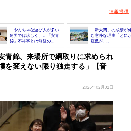
情報提供
「やんちゃな遊び人が多い
「新大関」の成績が
角界では珍しく」…「安青
む意外な理由「とに
錦」不祥事とは無縁の...
座敷が…」
安青錦、来場所で綱取りに求められ
撲を変えない限り独走する」【音
2026年02月01日