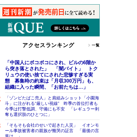
アクセスランキング
一覧
「中国人にボコボコにされ、ビルの6階か
ら突き落とされた」 「闇バイト」 トク
リュウの使い捨てにされた悲惨すぎる実
態 募集時の約束は「月収300万円」も、
組織に入った瞬間、「お前たちは…」
「ゾンビたばこ売人」と肩組みショット「小園海
斗」に注がれる“厳しい視線” 昨季の首位打者も
今季は打撃低調、守備にも不安 「レギュラー剥
奪も選択肢のひとつに」
「そもそも会社のせいで起きた人災」 イオンモ
ール事故被害者の親族が慟哭の証言 「最後の言
葉は…」