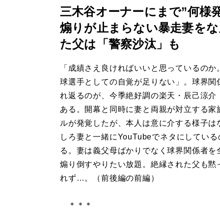
三木谷オーナーにまで”何様発言
煽りが止まらない暴走妻をな
た父は「警察沙汰」も
「成績さえ良ければいいと思っているのか
球選手としての自覚が足りない」。球界関
れ返るのが、今季絶好調の楽天・辰己涼介（
ある。開幕と同時に妻と両親が対立する家
ルが発覚したが、本人は意に介する様子は
しろ妻と一緒にYouTubeでネタにしてい
る。妻は義父母ばかりでなく球界関係者を
煽り倒すやりたい放題。絶縁された父も黙
れず…。（前後編の前編）
＊＊＊