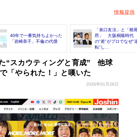
情報提供
「泉口友汰」と「根
40年で一番気持ちよかった
昂」 大阪桐蔭時代
「岩崎恭子」不倫の代償
の“差”がプロでなぜ“
転”し...
た“スカウティングと育成” 他球
で「やられた！」と嘆いた
2026年01月26日