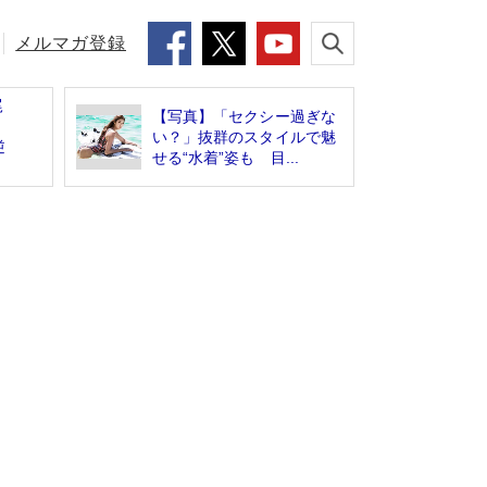
メルマガ登録
尾
【写真】「セクシー過ぎな
い？」抜群のスタイルで魅
逆
せる“水着”姿も 目...