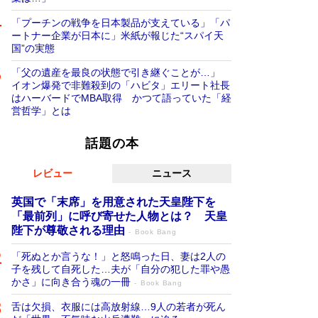
「プーチンの戦争を日本製品が支えている」「パ
ートナー企業が日本に」米紙が報じた“スパイ天
国”の実態
「父の遺産を最良の状態で引き継ぐことが…」
イオン爆発で非難殺到の「ハビタ」エリート社長
はハーバードでMBA取得 かつて語っていた「経
営哲学」とは
話題の本
レビュー
ニュース
英国で「末席」を用意された天皇陛下を
「最前列」に呼び寄せた人物とは？ 天皇
陛下が尊敬される理由
Book Bang
「死ぬとか言うな！」と怒鳴った日、妻は2人の
子を残して自死した…夫が「自分の犯した罪や愚
かさ」に向き合う魂の一冊
Book Bang
舌は欠損、衣服には高放射線…9人の若者が死ん