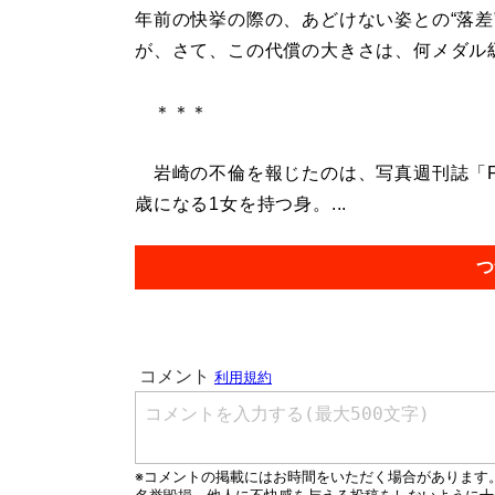
年前の快挙の際の、あどけない姿との“落差
が、さて、この代償の大きさは、何メダル
＊＊＊
岩崎の不倫を報じたのは、写真週刊誌「FL
歳になる1女を持つ身。...
つ