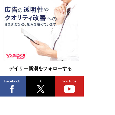
「宇宙兄弟」最終46巻がベストセラー1位 宇宙
開発への関心を押し上げた18年の物語に幕 特装
版には「宇宙で描かれたマンガ」も収録
Book Bang
友近氏、絶賛！ 鎌倉を舞台に、孤独を抱えた
人々が新たな一歩を踏み出す連作短篇集『海のほ
とりのプラネット』試し読み
Book Bang
デイリー新潮をフォローする
Facebook
X
YouTube