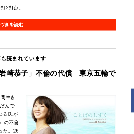
2打点。...
づきを読む
事も読まれています
「岩崎恭子」不倫の代償 東京五輪で
年間生き
んだんで
つる氏が
）の不倫
た。26