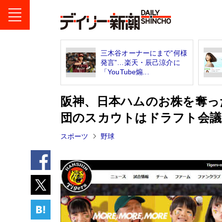
三木谷オーナーにまで”何様
発言”…楽天・辰己涼介に
「YouTube煽...
阪神、日本ハムのお株を奪っ
団のスカウトはドラフト会議
スポーツ
野球