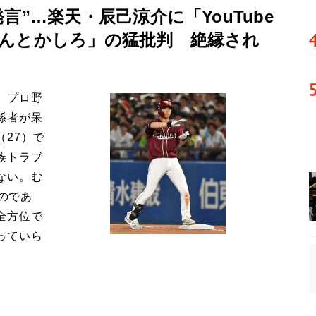
”…楽天・辰己涼介に「YouTube
んとかしろ」の猛批判 絶縁され
。プロ野
係者が呆
27）で
族トラブ
ない。む
るのであ
全方位で
っていら