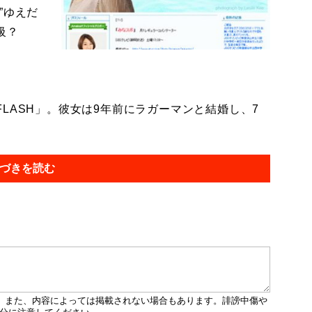
”ゆえだ
級？
ASH」。彼女は9年前にラガーマンと結婚し、7
づきを読む