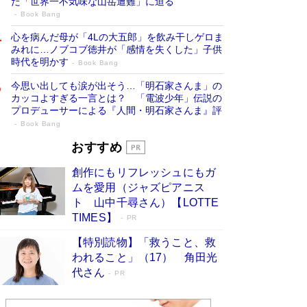
だ「世界一不気味な山岳遭難」に迫る
Book Bang
心を病んだ母が「4Lの大五郎」を飲み干しゲロま
みれに…ノブコブ徳井が「感情を失くした」子供
時代を明かす
Book Bang
今思い出しても涙が出そう…「明石家さんま」の
カッコよすぎる一言とは？ 「電波少年」伝説の
プロデューサーによる『人間・明石家さんま』評
Book Bang
「『火垂るの墓』は、大嘘である」原作者
おすすめ
が抱き続けた“自責の念”とは…「自己憐憫
創作にもリフレッシュにもガ
は描きたくない」監督が徹底的にこだわっ
ムを愛用（ジャズピアニス
たこと（後編） #戦争の記憶
Book Bang
ト 山中千尋さん）【LOTTE
「叱って伸びるやつは、褒めたらもっと伸びる」
TIMES】
PR
俳優・高嶋政伸が家族に教わった“人を育てるコ
ツ”…芸への考え方を明かす
Book Bang
【特別読物】「救うこと、救
われること」（17） 角田光
美輪明宏 晩年の回答を集めた『ほほえんで生き
代さん
るための人生相談』がランクイン［エンターテイ
PR
メントベストセラー］
Book Bang