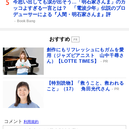
今思い出しても涙が出そう…「明石家さんま」のカ
ッコよすぎる一言とは？ 「電波少年」伝説のプロ
デューサーによる『人間・明石家さんま』評
Book Bang
おすすめ
創作にもリフレッシュにもガムを愛
用（ジャズピアニスト 山中千尋さ
ん）【LOTTE TIMES】
PR
【特別読物】「救うこと、救われる
こと」（17） 角田光代さん
PR