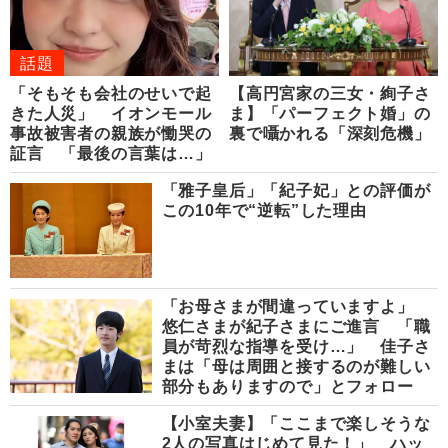
話題
「そもそも会社のせいで起
【高円宮家の三女・絢子さ
きた人災」 イオンモール
ま】「パーフェクト婚」の
事故被害者の親族が慟哭の
裏で囁かれる「深刻危機」
証言 「最後の言葉は…」
「雅子皇后」「紀子妃」との評価が
この10年で“逆転”した理由
「お母さまが間違っていますよ」
悠仁さまが紀子さまにご進言 「職
員が苛烈な指導を受け…」 佳子さ
まは「母は周囲と接するのが難しい
部分もありますので」とフォロー
【小室夫妻】「ここまで楽しそうな
2人の写真はじめて見た！」 ハッ