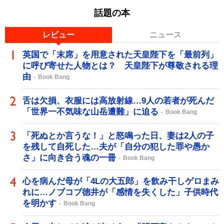
話題の本
レビュー
ニュース
英国で「末席」を用意された天皇陛下を「最前列」
に呼び寄せた人物とは？ 天皇陛下が尊敬される理
由
Book Bang
舌は欠損、衣服には高放射線…9人の若者が死んだ
「世界一不気味な山岳遭難」に迫る
Book Bang
「死ぬとか言うな！」と怒鳴った日、妻は2人の子
を残して自死した…夫が「自分の犯した罪や愚か
さ」に向き合う魂の一冊
Book Bang
心を病んだ母が「4Lの大五郎」を飲み干しゲロまみ
れに…ノブコブ徳井が「感情を失くした」子供時代
を明かす
Book Bang