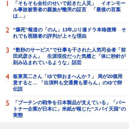
「そもそも会社のせいで起きた人災」 イオンモー
ル事故被害者の親族が慟哭の証言 「最後の言葉
は…」
“爆死”報道の「のん」13年ぶり連ドラ本格復帰 そ
れでも視聴者の評判が上々な理由
“数秒のサービス”で仕事を干された人気司会者「前
田武彦さん」 生涯現役だった気概と「体に秒針が
刻み込まれているような」話芸
板東英二さん「ゆで卵おまへんか？」 局が20個用
意すると… 「出演料も交通費も要らん」のゆで卵
伝説
「プーチンの戦争を日本製品が支えている」「パー
トナー企業が日本に」米紙が報じた“スパイ天国”の
実態