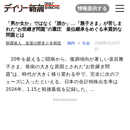
情報提供する
「男か女か」ではなく「誰か」…「雅子さま」が苦しま
れた“お世継ぎ問題”の重圧 皇位継承をめぐる本質的な
問題とは
朝霞保人 皇室の歴史と令和流
国内
社会
2026年01月07
日
20年を超えるご闘病から、復調傾向が著しい皇后雅
子さま。発病の大きな原因とされた“お世継ぎ問
題”は、時代が大きく移り変わる中で、完全に次のフ
ェーズに入ったといえる。日本の合計特殊出生率は
2024年、1.15と戦後最低を記録した。...
Advertisement