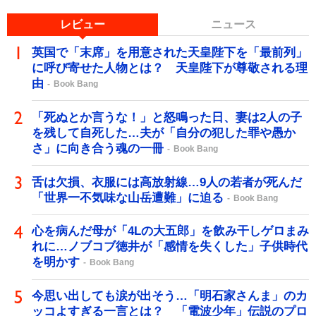
レビュー
ニュース
英国で「末席」を用意された天皇陛下を「最前列」
に呼び寄せた人物とは？ 天皇陛下が尊敬される理
由
Book Bang
「死ぬとか言うな！」と怒鳴った日、妻は2人の子
を残して自死した…夫が「自分の犯した罪や愚か
さ」に向き合う魂の一冊
Book Bang
舌は欠損、衣服には高放射線…9人の若者が死んだ
「世界一不気味な山岳遭難」に迫る
Book Bang
心を病んだ母が「4Lの大五郎」を飲み干しゲロまみ
れに…ノブコブ徳井が「感情を失くした」子供時代
を明かす
Book Bang
今思い出しても涙が出そう…「明石家さんま」のカ
ッコよすぎる一言とは？ 「電波少年」伝説のプロ