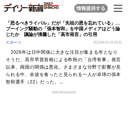
情報提供する
「恐るべきライバル」だが「先祖の恩を忘れている」…
ブーイング騒動の「張本智和」を中国メディアはどう論
じたか 議論が沸騰した「高市発言」の引用
スポーツ
2026年01月05日
2026年は日中関係に大きな注目が集まる年となり
そうだ。高市早苗首相による昨秋の「台湾有事」発言
以来、両国の関係は悪化。さまざまな分野で影響が見
られる中、余波を食ったと見られる一人が卓球の張本
智和選手（22）だった。...
Advertisement