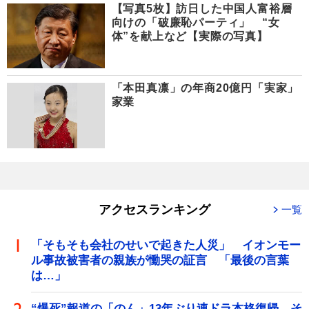
【写真5枚】訪日した中国人富裕層
向けの「破廉恥パーティ」 “女
体”を献上など【実際の写真】
「本田真凛」の年商20億円「実家」
家業
アクセスランキング
一覧
「そもそも会社のせいで起きた人災」 イオンモー
ル事故被害者の親族が慟哭の証言 「最後の言葉
は…」
“爆死”報道の「のん」13年ぶり連ドラ本格復帰 そ