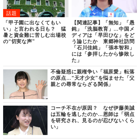
話題
「甲子園に出なくてもい
【関連記事】「無知」「愚
い」と言われる日も？ 猛
鈍」「洗脳教育」…中国メ
暑と資金難に苦しむ出場校
ディアは「早田ひな」をど
の“切実な声”
う論じたか 東郷神社訪問
「石川佳純」「張本智和」
には「参拝したから惨敗し
た」
不倫疑惑に親権争い「福原愛」転落
の原点…“天才少女”を悩ませた「父
親との尋常ならざる関係」
コーチ不在が原因？ なぜ伊藤美誠
は五輪を逃したのか…恩師は「弱点
を研究され、見るのが忍びないくら
い」