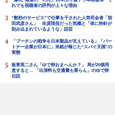
れでも視聴者の評判が上々な理由
“数秒のサービス”で仕事を干された人気司会者「前
田武彦さん」 生涯現役だった気概と「体に秒針が
刻み込まれているような」話芸
「プーチンの戦争を日本製品が支えている」「パー
トナー企業が日本に」米紙が報じた“スパイ天国”の
実態
板東英二さん「ゆで卵おまへんか？」 局が20個用
意すると… 「出演料も交通費も要らん」のゆで卵
伝説