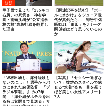
話題
甲子園で見えた「135キロ
【関連記事を読む】「ボー
右腕」の異質さ 神村学
ルに水かけ」をジュニア世
園・龍頭汰樹が“公立進学
代が真似たら… 誹謗中傷
校の雄”東筑打線を翻弄し
騒動J1「町田」をJリーグ
た理由
関係者はどう思っているの
か
「W杯出場も、海外経験も
【写真】「セクシー過ぎな
ないのに…」と選手からバ
い？」抜群のスタイルで魅
カにされた森保監督 「ブ
せる“水着”姿も 目を疑う
ラジル撃破」までの7年
ほど美しい女性アスリート
間 「海外組がホテルを出
7人
る時は玄関まで見送る」サ