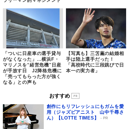
ラリーマン的マネジメント
「ついに日産車の選手貸与
【写真も】三笘薫の結婚相
がなくなった」…横浜F・
手は陸上選手だった！
マリノスを“経営危機”日産
「高校時代に三段跳びで日
が手放す日 J2降格危機に
本一の実力者」
「売ってもらった方が強く
なる」との声も
おすすめ
創作にもリフレッシュにもガムを愛
用（ジャズピアニスト 山中千尋さ
ん）【LOTTE TIMES】
PR