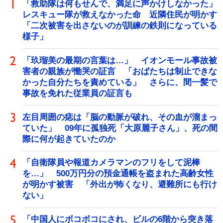
「救助隊は何もせんで、満足に声かけしなかった」
レスキュー隊が救えなかった命 近隣住民が明かす
「二次被害を出さないのが訓練の鉄則になっている
様子」
「玖瑠美の最期の言葉は…」 イオンモール事故被
害者の親族が慟哭の証言 「おばたちは制止できな
かった自分たちを責めている」 さらに、間一髪で
事故を免れた従業員の証言も
左目周囲の痣は「脳の動脈が破れ、その血が溜まっ
ていた」 09年に孤独死「大原麗子さん」、死の間
際に何が起きていたのか
「自衛隊員や報道カメラマンのフリをして泥棒
を…」 500万円分の預金通帳を盗まれた高齢女性
が明かす被害 「外出が怖くなり、避難所にも行け
ない」
「中国人にボコボコにされ、ビルの6階から突き落