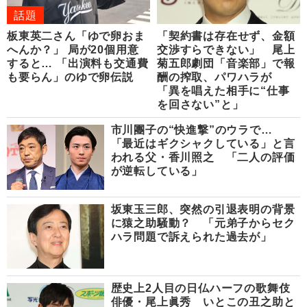
話題
板東英二さん「ゆで卵おま
「契約書は存在せず、金額
へんか？」 局が20個用意
交渉すらできない」 尾上
すると… 「出演料も交通費
菊五郎劇団「音楽部」で報
も要らん」のゆで卵伝説
酬の搾取、パワハラが
「異を唱えた相手に“仕事
を回さない”と」
市川團子の“快進撃”のウラで…
「最近はギクシャクしている」と言
われる父・香川照之 「二人の評価
が逆転している」
坂東玉三郎、突然の引退表明の背景
に猿之助騒動？ 「元弟子からセク
ハラ問題で訴えられた過去が」
歴史上2人目の日仏ハーフの歌舞伎
俳優・尾上眞秀 いとこの丑之助と