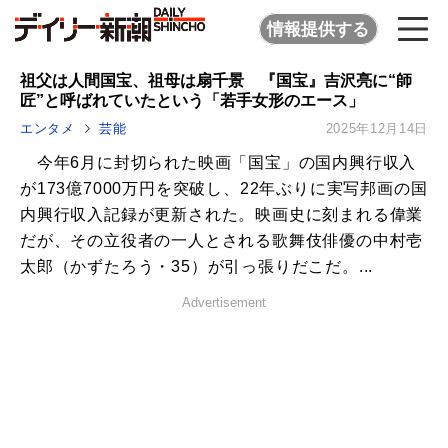
情報提供する
祖父は人間国宝、祖母は扇千景 『国宝』吉沢亮に“師
匠”と呼ばれていたという「若手女形のエース」
エンタメ
芸能
2025年12月14日
今年6月に封切られた映画「国宝」の国内興行収入
が173億7000万円を突破し、22年ぶりに実写邦画の国
内興行収入記録が更新された。映画史に刻まれる偉業
だが、その立役者の一人とされる歌舞伎俳優の中村壱
太郎（かずたろう・35）が引っ張りだこだ。...
Advertisement