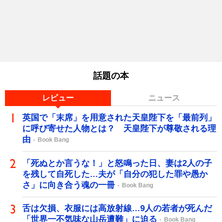
話題の本
レビュー
ニュース
英国で「末席」を用意された天皇陛下を「最前列」
に呼び寄せた人物とは？ 天皇陛下が尊敬される理
由
Book Bang
「死ぬとか言うな！」と怒鳴った日、妻は2人の子
を残して自死した…夫が「自分の犯した罪や愚か
さ」に向き合う魂の一冊
Book Bang
舌は欠損、衣服には高放射線…9人の若者が死んだ
「世界一不気味な山岳遭難」に迫る
Book Bang