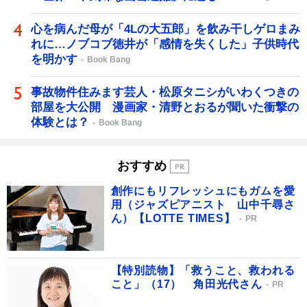
心を病んだ母が「4Lの大五郎」を飲み干しゲロまみ
れに…ノブコブ徳井が「感情を失くした」子供時代
を明かす
Book Bang
事故物件住みます芸人・松原タニシがいわくつきの
部屋を大公開 漫画家・清野とおるが聞いた衝撃の
体験とは？
Book Bang
おすすめ
創作にもリフレッシュにもガムを愛
用（ジャズピアニスト 山中千尋さ
ん）【LOTTE TIMES】
PR
【特別読物】「救うこと、救われる
こと」（17） 角田光代さん
PR