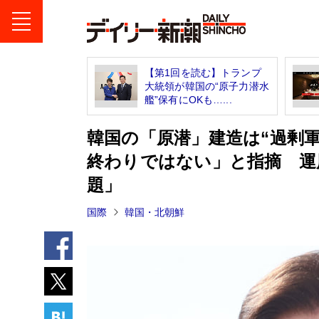
【第1回を読む】トランプ
大統領が韓国の“原子力潜水
艦”保有にOKも…...
韓国の「原潜」建造は“過剰
終わりではない」と指摘 運
題」
国際
韓国・北朝鮮