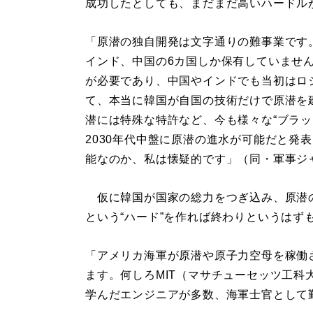
成功したとしても、まだまだ高いハードル
「原潜の独自開発は文字通りの難事業です
インド、中国の6カ国しか保有していませ
が必要であり、中国やインドでも当初はロ
て、本当に韓国が自国の技術だけで原潜を
潜には特殊な特許など、今も様々な“ブラッ
2030年代中盤に原潜の進水が可能だと発
能なのか、私は懐疑的です」（同・軍事ジ
仮に韓国が国家の総力をつぎ込み、原潜
という“ハード”を作れば終わりというはず
「アメリカ海軍が原潜や原子力空母を稼働
ます。何しろMIT（マサチューセッツ工
学んだエンジニアが多数、海軍士官として