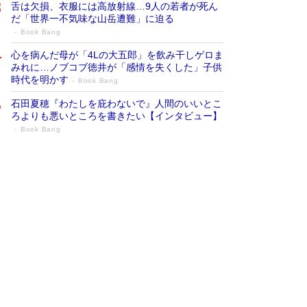
舌は欠損、衣服には高放射線…9人の若者が死ん
だ「世界一不気味な山岳遭難」に迫る
Book Bang
心を病んだ母が「4Lの大五郎」を飲み干しゲロま
みれに…ノブコブ徳井が「感情を失くした」子供
時代を明かす
Book Bang
石田夏穂『わたしを庇わないで』人間のいいとこ
ろよりも悪いところを書きたい【インタビュー】
Book Bang
73歳でも働くしかない 「老後レス時代」
に交通誘導員の独白が話題
Book Bang
「なんで？ そんな馬鹿な……」90歳になった作
家・阿刀田高さんが、ひとり暮らしの生活を明か
す
Book Bang
追悼・東野圭吾さん 週間ベストセラーランキン
グに『容疑者Xの献身』『白夜行』など代表作が
並ぶ［文庫ベストセラー］
Book Bang
和田秀樹の70代、80代向け新書がベスト3を独
占 上半期1位にも選出［新書ベストセラー］