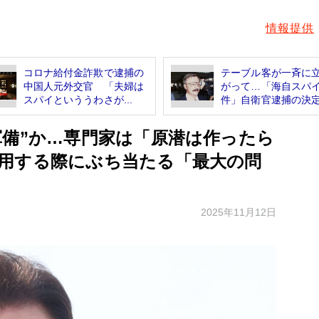
情報提供
コロナ給付金詐欺で逮捕の
テーブル客が一斉に
中国人元外交官 「夫婦は
がって…「海自スパ
スパイといううわさが...
件」自衛官逮捕の決定的
軍備”か…専門家は「原潜は作ったら
用する際にぶち当たる「最大の問
2025年11月12日