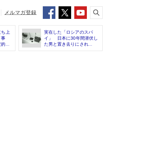
メルマガ登録
立ち上
実在した「ロシアのスパ
イ事
イ」 日本に30年間潜伏し
...
た男と置き去りにされ...