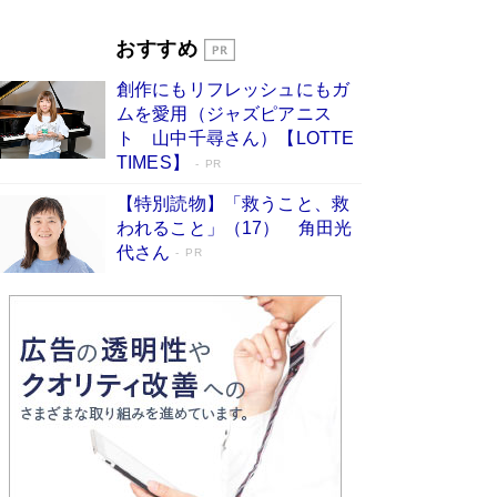
Book Bang
「『火垂るの墓』は、大嘘である」原作者が抱き
おすすめ
続けた“自責の念”とは…「自己憐憫は描きたくな
い」監督が徹底的にこだわったこと（後編） #
創作にもリフレッシュにもガ
戦争の記憶
Book Bang
ムを愛用（ジャズピアニス
ト 山中千尋さん）【LOTTE
TIMES】
PR
【特別読物】「救うこと、救
われること」（17） 角田光
代さん
PR