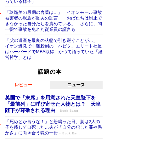
っている様子」
「玖瑠美の最期の言葉は…」 イオンモール事故
被害者の親族が慟哭の証言 「おばたちは制止で
きなかった自分たちを責めている」 さらに、間
一髪で事故を免れた従業員の証言も
「父の遺産を最良の状態で引き継ぐことが…」
イオン爆発で非難殺到の「ハビタ」エリート社長
はハーバードでMBA取得 かつて語っていた「経
営哲学」とは
話題の本
レビュー
ニュース
英国で「末席」を用意された天皇陛下を
「最前列」に呼び寄せた人物とは？ 天皇
陛下が尊敬される理由
Book Bang
「死ぬとか言うな！」と怒鳴った日、妻は2人の
子を残して自死した…夫が「自分の犯した罪や愚
かさ」に向き合う魂の一冊
Book Bang