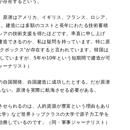
が存在するという。
。原潜はアメリカ、イギリス、フランス、ロシア、
ん。建造には多額のコストと長年にわたる技術蓄積
シアの技術支援を得たほどです。率直に申し上げ
建造できるのか、私は疑問を持っています。特に原
クボックス”が存在すると言われています。韓国は
表していますが、5年や10年という短期間で建造が可
ャーナリスト）
の自国開発、自国建造に成功したとする。だが原潜
もない。原潜を実際に航海させる必要がある。
させられるのは、人的資源が豊富という理由もあり
科大学）など世界トップクラスの大学で原子力工学を
勤務しているのです」（同・軍事ジャーナリスト）