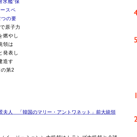
潜水艦”保
バースペ
2つの要
術で原子力
を燃やし
統領は
と発表し
建造す
の第2
景夫人 「韓国のマリー・アントワネット」前大統領