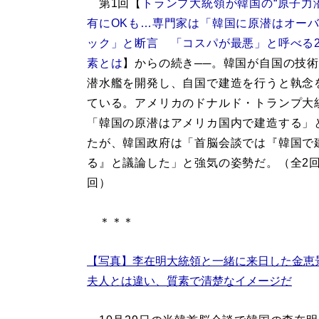
第1回【
トランプ大統領が韓国の“原子力
有にOKも…専門家は「韓国に原潜はオー
ック」と断言 「コスパが最悪」と呼べる
素とは
】からの続き──。韓国が自国の技
潜水艦を開発し、自国で建造を行うと執念
ている。アメリカのドナルド・トランプ大
「韓国の原潜はアメリカ国内で建造する」
たが、韓国政府は「首脳会談では『韓国で
る』と議論した」と強気の姿勢だ。（全2回
回）
＊＊＊
【写真】李在明大統領と一緒に来日した金恵
夫人とは違い、質素で清楚なイメージだ