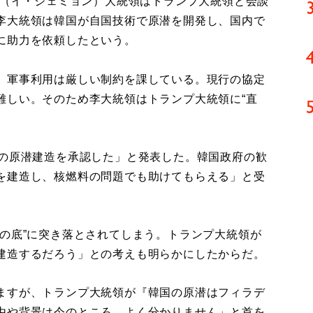
明（イ・ジェミョン）大統領はトランプ大統領と会談
李大統領は韓国が自国技術で原潜を開発し、国内で
に助力を依頼したという。
、軍事利用は厳しい制約を課している。現行の協定
難しい。そのため李大統領はトランプ大統領に“直
の原潜建造を承認した」と発表した。韓国政府の歓
を建造し、核燃料の問題でも助けてもらえる」と受
の底”に突き落とされてしまう。トランプ大統領が
建造するだろう」との考えも明らかにしたからだ。
ますが、トランプ大統領が『韓国の原潜はフィラデ
由や背景は今のところ、よく分かりません」と首を