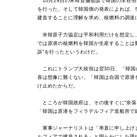
10月29日の米韓首脳会談で韓国の李在
を行った。そして韓国側の発表によれば、
建造することに理解を求め、核燃料の調達
米韓原子力協定は平和利用だけを想定し
では原潜の核燃料を韓国が生産することは
訴”を行ったというわけだ。
これにトランプ大統領は翌30日、「韓国
喜は想像に難くない。「韓国は自国で原潜
け止めたからだ。
ところが韓国政府は、その後すぐに“奈落
「韓国は原潜をフィラデルフィア造船所で
軍事ジャーナリストは「率直に申し上げ
ルフィアで建造される』と明らかにした理