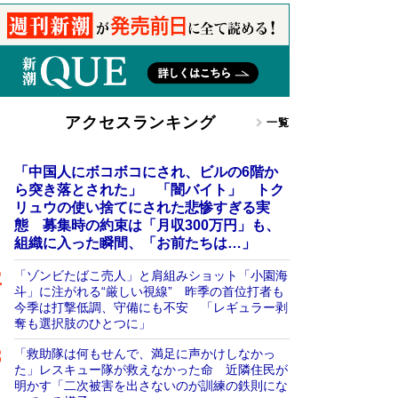
アクセスランキング
一覧
「中国人にボコボコにされ、ビルの6階か
ら突き落とされた」 「闇バイト」 トク
リュウの使い捨てにされた悲惨すぎる実
態 募集時の約束は「月収300万円」も、
組織に入った瞬間、「お前たちは…」
「ゾンビたばこ売人」と肩組みショット「小園海
斗」に注がれる“厳しい視線” 昨季の首位打者も
今季は打撃低調、守備にも不安 「レギュラー剥
奪も選択肢のひとつに」
「救助隊は何もせんで、満足に声かけしなかっ
た」レスキュー隊が救えなかった命 近隣住民が
明かす「二次被害を出さないのが訓練の鉄則にな