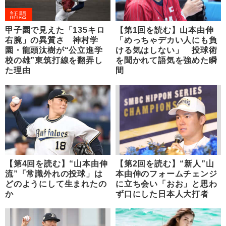
話題
甲子園で見えた「135キロ
【第1回を読む】山本由伸
右腕」の異質さ 神村学
「めっちゃデカい人にも負
園・龍頭汰樹が“公立進学
ける気はしない」 投球術
校の雄”東筑打線を翻弄し
を聞かれて語気を強めた瞬
た理由
間
【第4回を読む】“山本由伸
【第2回を読む】“新人”山
流”「常識外れの投球」は
本由伸のフォームチェンジ
どのようにして生まれたの
に立ち会い「おお」と思わ
か
ず口にした日本人大打者