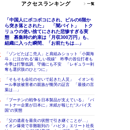
アクセスランキング
一覧
「中国人にボコボコにされ、ビルの6階か
ら突き落とされた」 「闇バイト」 トク
リュウの使い捨てにされた悲惨すぎる実
態 募集時の約束は「月収300万円」も、
組織に入った瞬間、「お前たちは…」
「ゾンビたばこ売人」と肩組みショット「小園海
斗」に注がれる“厳しい視線” 昨季の首位打者も
今季は打撃低調、守備にも不安 「レギュラー剥
奪も選択肢のひとつに」
「そもそも会社のせいで起きた人災」 イオンモ
ール事故被害者の親族が慟哭の証言 「最後の言
葉は…」
「プーチンの戦争を日本製品が支えている」「パ
ートナー企業が日本に」米紙が報じた“スパイ天
国”の実態
「父の遺産を最良の状態で引き継ぐことが…」
イオン爆発で非難殺到の「ハビタ」エリート社長