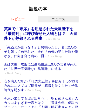
話題の本
レビュー
ニュース
英国で「末席」を用意された天皇陛下を
「最前列」に呼び寄せた人物とは？ 天皇
陛下が尊敬される理由
Book Bang
「死ぬとか言うな！」と怒鳴った日、妻は2人の
子を残して自死した…夫が「自分の犯した罪や愚
かさ」に向き合う魂の一冊
Book Bang
舌は欠損、衣服には高放射線…9人の若者が死ん
だ「世界一不気味な山岳遭難」に迫る
Book Bang
心を病んだ母が「4Lの大五郎」を飲み干しゲロま
みれに…ノブコブ徳井が「感情を失くした」子供
時代を明かす
Book Bang
今思い出しても涙が出そう…「明石家さんま」の
カッコよすぎる一言とは？ 「電波少年」伝説の
プロデューサーによる『人間・明石家さんま』評