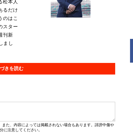
る松本人
あるだけ
うのはこ
のスター
週刊新
正しまし
づきを読む