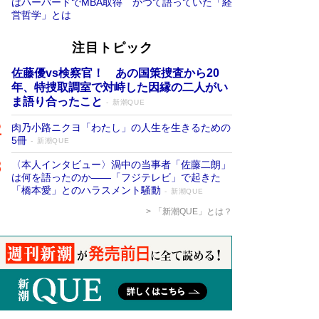
はハーバードでMBA取得 かつて語っていた「経
営哲学」とは
注目トピック
佐藤優vs検察官！ あの国策捜査から20
年、特捜取調室で対峙した因縁の二人がい
ま語り合ったこと
新潮QUE
肉乃小路ニクヨ「わたし」の人生を生きるための
5冊
新潮QUE
〈本人インタビュー〉渦中の当事者「佐藤二朗」
は何を語ったのか――「フジテレビ」で起きた
「橋本愛」とのハラスメント騒動
新潮QUE
「新潮QUE」とは？