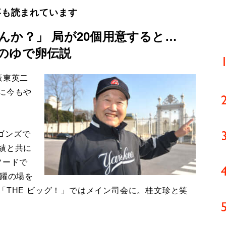
事も読まれています
んか？」 局が20個用意すると…
のゆで卵伝説
板東英二
に今もや
ゴンズで
績と共に
ソードで
活躍の場を
「THE ビッグ！」ではメイン司会に。桂文珍と笑