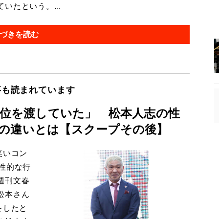
たという。...
づきを読む
事も読まれています
単位を渡していた」 松本人志の性
の違いとは【スクープその後】
笑いコン
性的な行
週刊文春
松本さん
をしたと