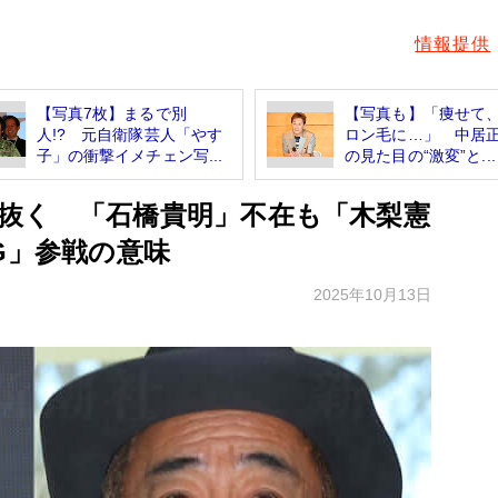
情報提供
【写真7枚】まるで別
【写真も】「痩せて
人!? 元自衛隊芸人「やす
ロン毛に…」 中居
子」の衝撃イメチェン写...
の見た目の“激変”と...
抜く 「石橋貴明」不在も「木梨憲
G」参戦の意味
2025年10月13日