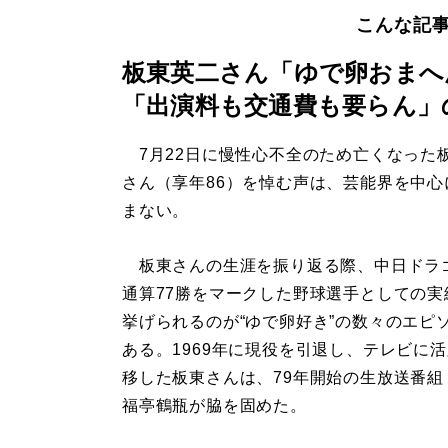
こんな記
板東英二さん「ゆで卵おまへ
「出演料も交通費も要らん」
7月22日に慢性心不全のため亡くなった
さん（享年86）を悼む声は、芸能界を中心
まない。
板東さんの生涯を振り返る際、中日ドラ
通算77勝をマークした野球選手としての実
挙げられるのが“ゆで卵好き”の数々のエピ
ある。1969年に現役を引退し、テレビに
移した板東さんは、79年開始の生放送番組
福亭鶴瓶が脇を固めた。