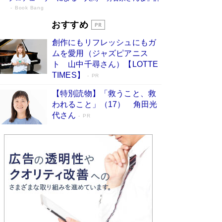
Book Bang
「『火垂るの墓』は、大嘘である」原作者
おすすめ
が抱き続けた“自責の念”とは…「自己憐憫
創作にもリフレッシュにもガ
は描きたくない」監督が徹底的にこだわっ
ムを愛用（ジャズピアニス
たこと（後編） #戦争の記憶
Book Bang
ト 山中千尋さん）【LOTTE
「叱って伸びるやつは、褒めたらもっと伸びる」
TIMES】
PR
俳優・高嶋政伸が家族に教わった“人を育てるコ
ツ”…芸への考え方を明かす
Book Bang
【特別読物】「救うこと、救
われること」（17） 角田光
美輪明宏 晩年の回答を集めた『ほほえんで生き
代さん
るための人生相談』がランクイン［エンターテイ
PR
メントベストセラー］
Book Bang
「宇宙兄弟」最終46巻がベストセラー1位 宇宙
開発への関心を押し上げた18年の物語に幕 特装
版には「宇宙で描かれたマンガ」も収録
Book Bang
友近氏、絶賛！ 鎌倉を舞台に、孤独を抱えた
人々が新たな一歩を踏み出す連作短篇集『海のほ
とりのプラネット』試し読み
Book Bang