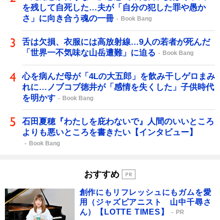
を残して自死した…夫が「自分の犯した罪や愚か
さ」に向き合う魂の一冊
Book Bang
舌は欠損、衣服には高放射線…9人の若者が死んだ
「世界一不気味な山岳遭難」に迫る
Book Bang
心を病んだ母が「4Lの大五郎」を飲み干しゲロまみ
れに…ノブコブ徳井が「感情を失くした」子供時代
を明かす
Book Bang
石田夏穂『わたしを庇わないで』人間のいいところ
よりも悪いところを書きたい【インタビュー】
Book Bang
おすすめ
創作にもリフレッシュにもガムを愛
用（ジャズピアニスト 山中千尋さ
ん）【LOTTE TIMES】
PR