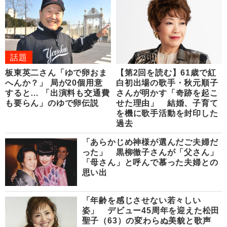
話題
板東英二さん「ゆで卵おま
【第2回を読む】61歳で紅
へんか？」 局が20個用意
白初出場の歌手・秋元順子
すると… 「出演料も交通費
さんが明かす「奇跡を起こ
も要らん」のゆで卵伝説
せた理由」 結婚、子育て
を機に歌手活動を封印した
過去
「あらかじめ神様が選んだご夫婦だ
った」 黒柳徹子さんが「父さん」
「母さん」と呼んで慕った夫婦との
思い出
「年齢を感じさせない若々しい
姿」 デビュー45周年を迎えた松田
聖子（63）の変わらぬ美貌と歌声