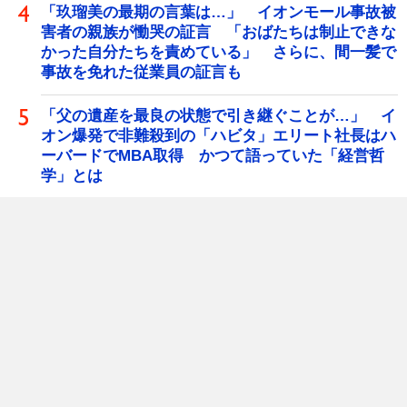
「玖瑠美の最期の言葉は…」 イオンモール事故被
害者の親族が慟哭の証言 「おばたちは制止できな
かった自分たちを責めている」 さらに、間一髪で
事故を免れた従業員の証言も
「父の遺産を最良の状態で引き継ぐことが…」 イ
オン爆発で非難殺到の「ハビタ」エリート社長はハ
ーバードでMBA取得 かつて語っていた「経営哲
学」とは