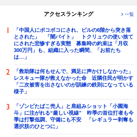
アクセスランキング
一覧
「中国人にボコボコにされ、ビルの6階から突き落
とされた」 「闇バイト」 トクリュウの使い捨て
にされた悲惨すぎる実態 募集時の約束は「月収
300万円」も、組織に入った瞬間、「お前たち
は…」
「救助隊は何もせんで、満足に声かけしなかった」
レスキュー隊が救えなかった命 近隣住民が明かす
「二次被害を出さないのが訓練の鉄則になっている
様子」
「ゾンビたばこ売人」と肩組みショット「小園海
斗」に注がれる“厳しい視線” 昨季の首位打者も今
季は打撃低調、守備にも不安 「レギュラー剥奪も
選択肢のひとつに」