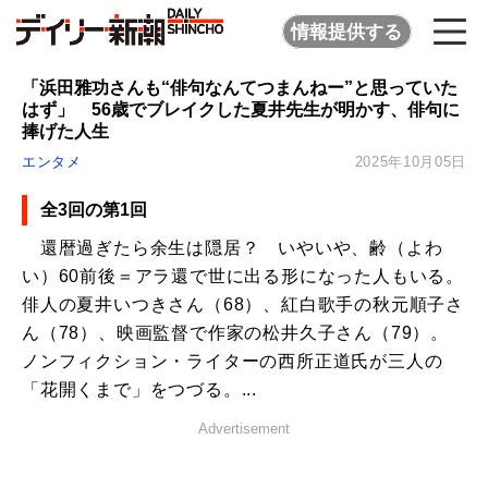
情報提供する
「浜田雅功さんも“俳句なんてつまんねー”と思っていた
はず」 56歳でブレイクした夏井先生が明かす、俳句に
捧げた人生
エンタメ
2025年10月05日
全3回の第1回
還暦過ぎたら余生は隠居？ いやいや、齢（よわ
い）60前後＝アラ還で世に出る形になった人もいる。
俳人の夏井いつきさん（68）、紅白歌手の秋元順子さ
ん（78）、映画監督で作家の松井久子さん（79）。
ノンフィクション・ライターの西所正道氏が三人の
「花開くまで」をつづる。...
Advertisement