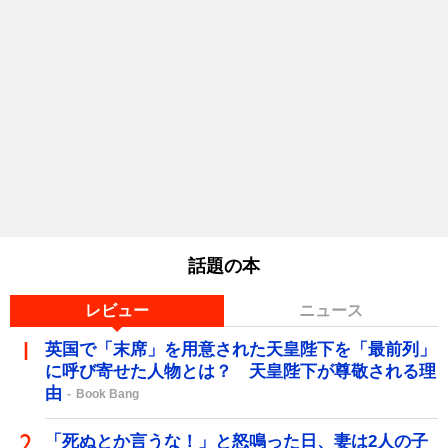
話題の本
レビュー
ニュース
英国で「末席」を用意された天皇陛下を「最前列」
に呼び寄せた人物とは？ 天皇陛下が尊敬される理
由
Book Bang
「死ぬとか言うな！」と怒鳴った日、妻は2人の子