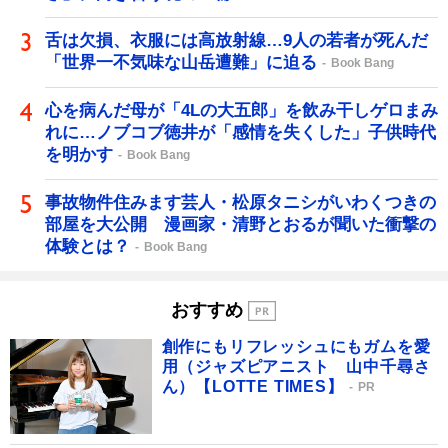
舌は欠損、衣服には高放射線…9人の若者が死んだ
「世界一不気味な山岳遭難」に迫る
Book Bang
心を病んだ母が「4Lの大五郎」を飲み干しゲロまみ
れに…ノブコブ徳井が「感情を失くした」子供時代
を明かす
Book Bang
事故物件住みます芸人・松原タニシがいわくつきの
部屋を大公開 漫画家・清野とおるが聞いた衝撃の
体験とは？
Book Bang
おすすめ
創作にもリフレッシュにもガムを愛
用（ジャズピアニスト 山中千尋さ
ん）【LOTTE TIMES】
PR