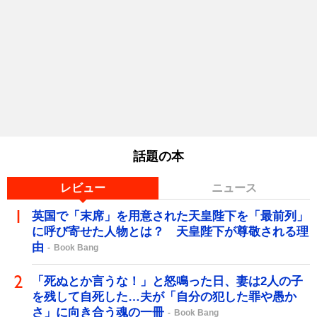
話題の本
レビュー
ニュース
英国で「末席」を用意された天皇陛下を「最前列」
に呼び寄せた人物とは？ 天皇陛下が尊敬される理
由
Book Bang
「死ぬとか言うな！」と怒鳴った日、妻は2人の子
を残して自死した…夫が「自分の犯した罪や愚か
さ」に向き合う魂の一冊
Book Bang