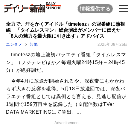
情報提供する
全力で、汗をかくアイドル「timelesz」の冠番組に熱視
線 「タイムレスマン」総合演出がメンバーに伝えた
「8人の魅力を最大限に引き出す」アドバイス
エンタメ
芸能
2025年09月26日
timeleszの地上波初バラエティ番組「タイムレスマ
ン」（フジテレビほか／毎週火曜24時15分～24時45
分）が絶好調だ。
今年4月に放送が開始されるや、深夜帯にもかかわ
らず大きな反響を獲得。5月18日放送回では、深夜バ
ラエティ番組としては異例とも言える、見逃し配信が
1週間で159万再生を記録した（※配信数はTVer
DATA MARKETINGにて算出。...
Advertisement