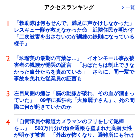
アクセスランキング
一覧
「救助隊は何もせんで、満足に声かけしなかった」
レスキュー隊が救えなかった命 近隣住民が明かす
「二次被害を出さないのが訓練の鉄則になっている
様子」
「玖瑠美の最期の言葉は…」 イオンモール事故被
害者の親族が慟哭の証言 「おばたちは制止できな
かった自分たちを責めている」 さらに、間一髪で
事故を免れた従業員の証言も
左目周囲の痣は「脳の動脈が破れ、その血が溜まっ
ていた」 09年に孤独死「大原麗子さん」、死の間
際に何が起きていたのか
「自衛隊員や報道カメラマンのフリをして泥棒
を…」 500万円分の預金通帳を盗まれた高齢女性
が明かす被害 「外出が怖くなり、避難所にも行け