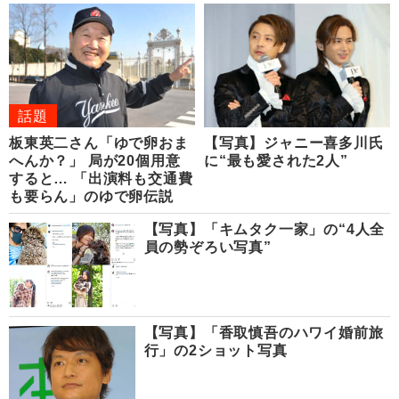
話題
板東英二さん「ゆで卵おま
【写真】ジャニー喜多川氏
へんか？」 局が20個用意
に“最も愛された2人”
すると… 「出演料も交通費
も要らん」のゆで卵伝説
【写真】「キムタク一家」の“4人全
員の勢ぞろい写真”
【写真】「香取慎吾のハワイ婚前旅
行」の2ショット写真