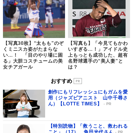
【写真30枚】“太もも”のぞ
【写真も】「今見てもかわ
くミニスカ姿がたまらな
いすぎる…！」アイドル史
い…！ 「目のやり場に困
上もっとも成功した、超有
る」大胆コスチュームの美
名野球選手の“美人妻”と
女チアガール
は？
おすすめ
創作にもリフレッシュにもガムを愛
用（ジャズピアニスト 山中千尋さ
ん）【LOTTE TIMES】
PR
【特別読物】「救うこと、救われる
こと」（17） 角田光代さん
PR