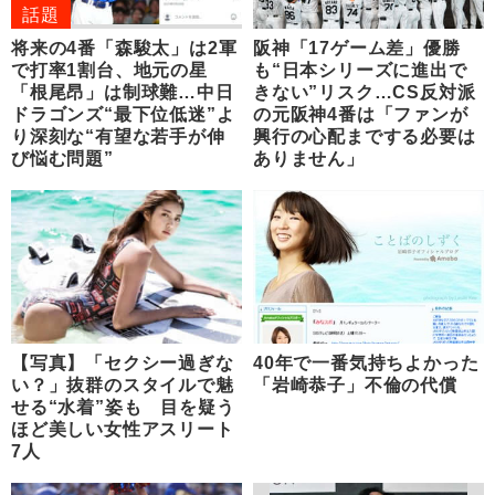
話題
将来の4番「森駿太」は2軍
阪神「17ゲーム差」優勝
で打率1割台、地元の星
も“日本シリーズに進出で
「根尾昂」は制球難…中日
きない”リスク…CS反対派
ドラゴンズ“最下位低迷”よ
の元阪神4番は「ファンが
り深刻な“有望な若手が伸
興行の心配までする必要は
び悩む問題”
ありません」
【写真】「セクシー過ぎな
40年で一番気持ちよかった
い？」抜群のスタイルで魅
「岩崎恭子」不倫の代償
せる“水着”姿も 目を疑う
ほど美しい女性アスリート
7人