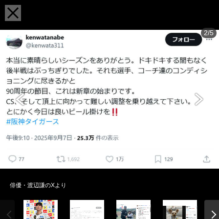
2/5
俳優・渡辺謙のXより