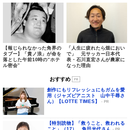
【報じられなかった角界の
「人生に疲れたら畑におい
タブー】「貴ノ浪」が命を
で」 元サッカー日本代
落とした午前10時の“ホテ
表・石川直宏さんが農家に
ル密会”
なった理由
おすすめ
創作にもリフレッシュにもガムを愛
用（ジャズピアニスト 山中千尋さ
ん）【LOTTE TIMES】
PR
【特別読物】「救うこと、救われる
こと」（17） 角田光代さん
PR