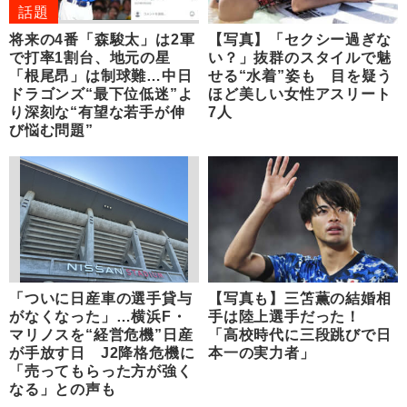
話題
将来の4番「森駿太」は2軍
【写真】「セクシー過ぎな
で打率1割台、地元の星
い？」抜群のスタイルで魅
「根尾昂」は制球難…中日
せる“水着”姿も 目を疑う
ドラゴンズ“最下位低迷”よ
ほど美しい女性アスリート
り深刻な“有望な若手が伸
7人
び悩む問題”
「ついに日産車の選手貸与
【写真も】三笘薫の結婚相
がなくなった」…横浜F・
手は陸上選手だった！
マリノスを“経営危機”日産
「高校時代に三段跳びで日
が手放す日 J2降格危機に
本一の実力者」
「売ってもらった方が強く
なる」との声も