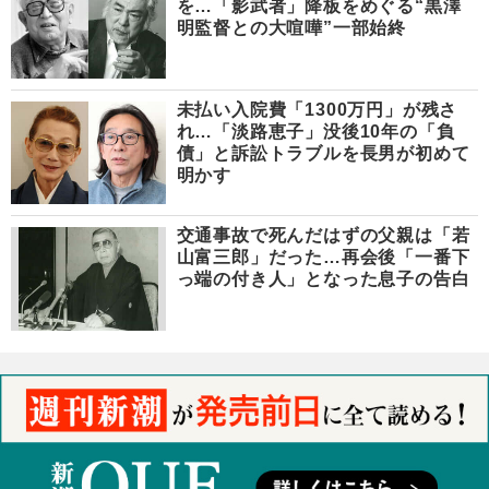
を…「影武者」降板をめぐる“黒澤
明監督との大喧嘩”一部始終
未払い入院費「1300万円」が残さ
れ…「淡路恵子」没後10年の「負
債」と訴訟トラブルを長男が初めて
明かす
交通事故で死んだはずの父親は「若
山富三郎」だった…再会後「一番下
っ端の付き人」となった息子の告白