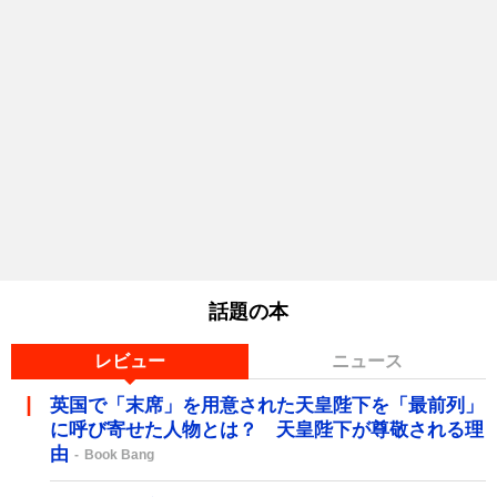
話題の本
レビュー
ニュース
英国で「末席」を用意された天皇陛下を「最前列」
に呼び寄せた人物とは？ 天皇陛下が尊敬される理
由
Book Bang