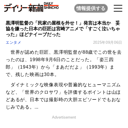
情報提供する
黒澤明監督の「民家の屋根を外せ！」発言は本当か 妥
協を嫌った日本の巨匠は宮崎アニメで「すごく泣いちゃ
った」ほどナイーブだった
エンタメ
2025年09月06日
世界が認めた巨匠、黒澤明監督が88歳でこの世を去
ったのは、1998年9月6日のことだった。「姿三四
郎」（1943年）から「まあだだよ」（1993年）ま
で、残した映画は30本。
ダイナミックな映像表現や普遍的なヒューマニズム
など、「世界のクロサワ」を評価するポイントは山ほ
どあるが、日本では撮影時の大胆エピソードでもおな
じみである。...
Advertisement