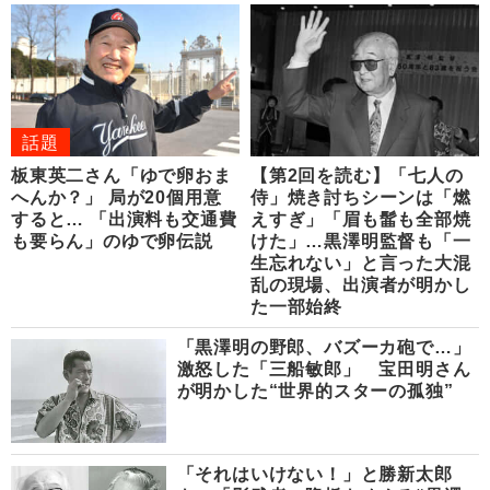
話題
板東英二さん「ゆで卵おま
【第2回を読む】「七人の
へんか？」 局が20個用意
侍」焼き討ちシーンは「燃
すると… 「出演料も交通費
えすぎ」「眉も髷も全部焼
も要らん」のゆで卵伝説
けた」…黒澤明監督も「一
生忘れない」と言った大混
乱の現場、出演者が明かし
た一部始終
「黒澤明の野郎、バズーカ砲で…」
激怒した「三船敏郎」 宝田明さん
が明かした“世界的スターの孤独”
「それはいけない！」と勝新太郎