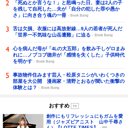
「死ぬとか言うな！」と怒鳴った日、妻は2人の子
を残して自死した…夫が「自分の犯した罪や愚か
さ」に向き合う魂の一冊
Book Bang
舌は欠損、衣服には高放射線…9人の若者が死んだ
「世界一不気味な山岳遭難」に迫る
Book Bang
心を病んだ母が「4Lの大五郎」を飲み干しゲロまみ
れに…ノブコブ徳井が「感情を失くした」子供時代
を明かす
Book Bang
事故物件住みます芸人・松原タニシがいわくつきの
部屋を大公開 漫画家・清野とおるが聞いた衝撃の
体験とは？
Book Bang
おすすめ
創作にもリフレッシュにもガムを愛
用（ジャズピアニスト 山中千尋さ
ん）【LOTTE TIMES】
PR