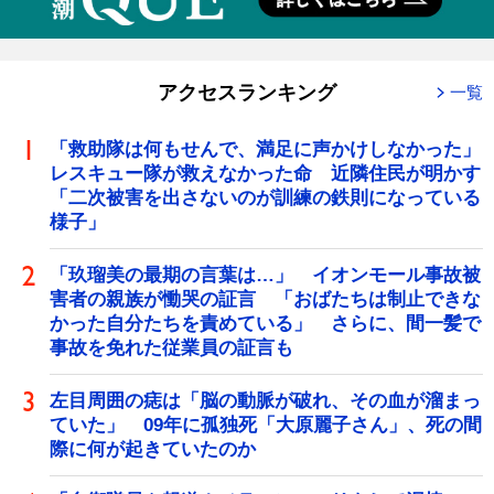
アクセスランキング
一覧
「救助隊は何もせんで、満足に声かけしなかった」
レスキュー隊が救えなかった命 近隣住民が明かす
「二次被害を出さないのが訓練の鉄則になっている
様子」
「玖瑠美の最期の言葉は…」 イオンモール事故被
害者の親族が慟哭の証言 「おばたちは制止できな
かった自分たちを責めている」 さらに、間一髪で
事故を免れた従業員の証言も
左目周囲の痣は「脳の動脈が破れ、その血が溜まっ
ていた」 09年に孤独死「大原麗子さん」、死の間
際に何が起きていたのか