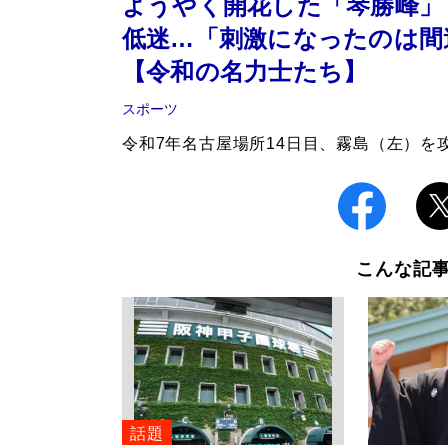
ようやく開花した「琴勝峰」
低迷…「刺激になったのは間
【令和の名力士たち】
スポーツ
令和7年名古屋場所14日目、霧島（左）を
こんな記
話題