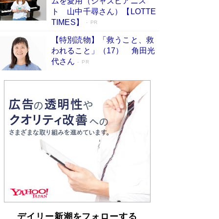
ムを愛用（ジャズピアニス
らも文庫化 映画化された直木賞受賞作もランク
ト 山中千尋さん）【LOTTE
イン［文庫ベストセラー］
Book Bang
TIMES】
PR
【特別読物】「救うこと、救
われること」（17） 角田光
代さん
PR
デイリー新潮をフォローする