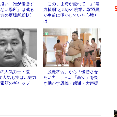
が揃い「誰が優勝す
「このまま時が流れて…」“暴
らない場所」は減る
力横綱”と叩かれ廃業…双羽黒
親方の夏場所総括】
が生前に明かしていた心境と
は
りの人気力士・荒
「脱走常習」から「優勝させ
で人気も実は…魅力
たい力士」へ…「高安」を突
と素顔のギャップ
き動かす恩義・感謝・大声援