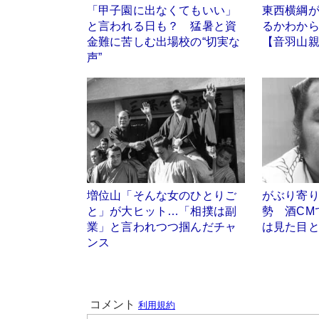
「甲子園に出なくてもいい」
東西横綱
と言われる日も？ 猛暑と資
るかわか
金難に苦しむ出場校の“切実な
【音羽山
声”
増位山「そんな女のひとりご
がぶり寄
と」が大ヒット…「相撲は副
勢 酒CM
業」と言われつつ掴んだチャ
は見た目
ンス