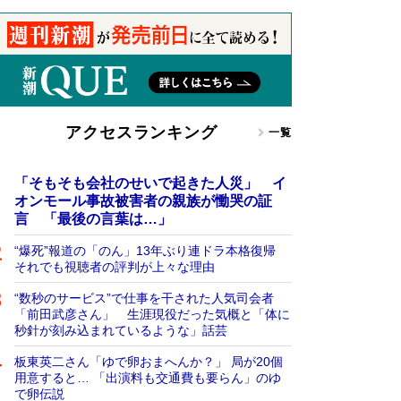
アクセスランキング
一覧
「そもそも会社のせいで起きた人災」 イ
オンモール事故被害者の親族が慟哭の証
言 「最後の言葉は…」
“爆死”報道の「のん」13年ぶり連ドラ本格復帰
それでも視聴者の評判が上々な理由
“数秒のサービス”で仕事を干された人気司会者
「前田武彦さん」 生涯現役だった気概と「体に
秒針が刻み込まれているような」話芸
板東英二さん「ゆで卵おまへんか？」 局が20個
用意すると… 「出演料も交通費も要らん」のゆ
で卵伝説