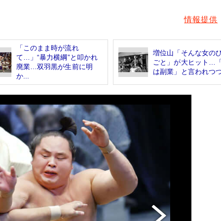
情報提供
「このまま時が流れ
増位山「そんな女の
て…」“暴力横綱”と叩かれ
ごと」が大ヒット…
廃業…双羽黒が生前に明
は副業」と言われつつ.
か...