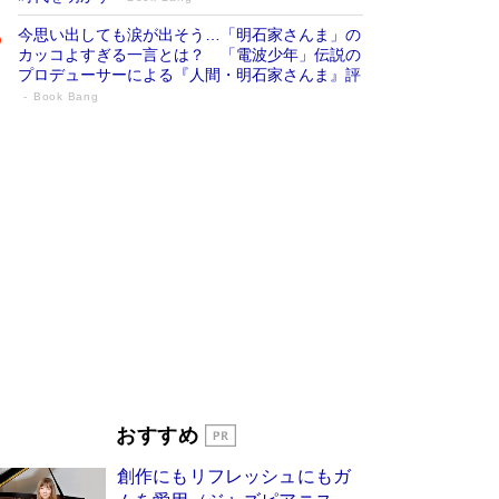
今思い出しても涙が出そう…「明石家さんま」の
カッコよすぎる一言とは？ 「電波少年」伝説の
プロデューサーによる『人間・明石家さんま』評
Book Bang
「宇宙兄弟」最終46巻がベストセラー1
位 宇宙開発への関心を押し上げた18年の
物語に幕 特装版には「宇宙で描かれたマ
ンガ」も収録
Book Bang
美輪明宏 晩年の回答を集めた『ほほえんで生き
るための人生相談』がランクイン［エンターテイ
メントベストセラー］
Book Bang
「『火垂るの墓』は、大嘘である」原作者が抱き
続けた“自責の念”とは…「自己憐憫は描きたくな
い」監督が徹底的にこだわったこと（後編） #
戦争の記憶
Book Bang
「叱って伸びるやつは、褒めたらもっと伸びる」
おすすめ
俳優・高嶋政伸が家族に教わった“人を育てるコ
ツ”…芸への考え方を明かす
Book Bang
創作にもリフレッシュにもガ
東野圭吾、伊坂幸太郎の人気シリーズ最新作どち