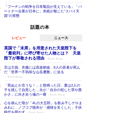
「プーチンの戦争を日本製品が支えている」「パ
ートナー企業が日本に」米紙が報じた“スパイ天
国”の実態
話題の本
レビュー
ニュース
英国で「末席」を用意された天皇陛下を
「最前列」に呼び寄せた人物とは？ 天皇
陛下が尊敬される理由
Book Bang
舌は欠損、衣服には高放射線…9人の若者が死ん
だ「世界一不気味な山岳遭難」に迫る
Book Bang
「死ぬとか言うな！」と怒鳴った日、妻は2人の
子を残して自死した…夫が「自分の犯した罪や愚
かさ」に向き合う魂の一冊
Book Bang
心を病んだ母が「4Lの大五郎」を飲み干しゲロま
みれに…ノブコブ徳井が「感情を失くした」子供
時代を明かす
Book Bang