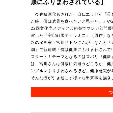
康にふりまわされている】
今春映画化もされた、自伝エッセイ『母
た時、僕は遺骨を食べたいと思った。』や2
22回文化庁メディア芸術祭でマンガ部門優
賞した『宇宙戦艦ティラミス』（原作）な
題の漫画家・宮川サトシさんが、なんと『
潮』で新連載「俺は健康にふりまわされて
スタート！テーマとなるのはズバリ『健康
は、宮川さんは健康に気遣うどころか、健
ングルンふりまわされるほど、健康意識が
そんな彼が引き起こす様々な出来事を描きます
つ