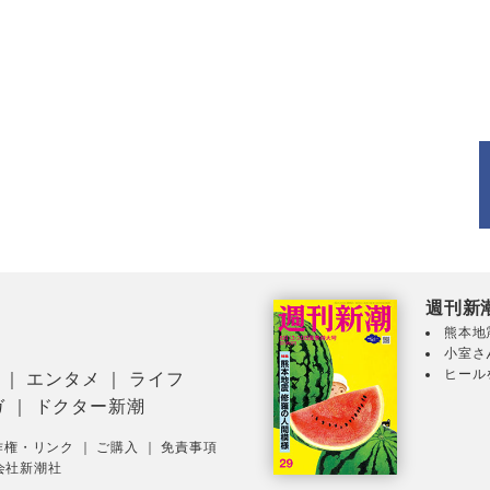
週刊新
熊本地
小室さ
ヒール
｜
エンタメ
｜
ライフ
ガ
｜
ドクター新潮
作権・リンク
｜
ご購入
｜
免責事項
会社新潮社