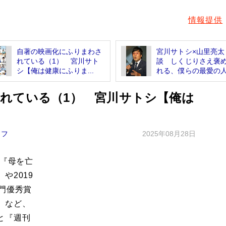
情報提供
自著の映画化にふりまわさ
宮川サトシ×山里亮太
れている（1） 宮川サト
談 しくじりさえ褒
シ【俺は健康にふりま...
れる、僕らの最愛の
れている（1） 宮川サトシ【俺は
イフ
2025年08月28日
イ『母を亡
や2019
門優秀賞
）など、
と『週刊