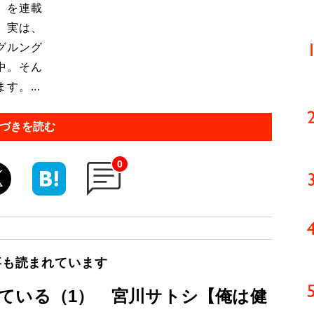
」を連載
 実は、
グルング
中。そん
。...
づきを読む
0
事も読まれています
ている（1） 宮川サトシ【俺は健