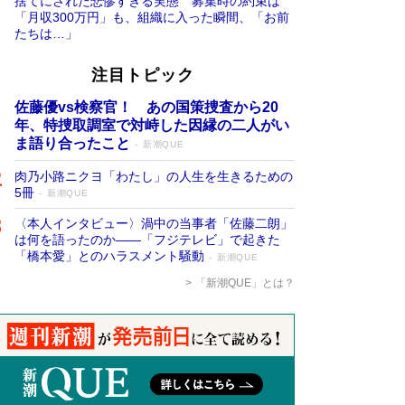
捨てにされた悲惨すぎる実態 募集時の約束は
「月収300万円」も、組織に入った瞬間、「お前
たちは…」
注目トピック
佐藤優vs検察官！ あの国策捜査から20
年、特捜取調室で対峙した因縁の二人がい
ま語り合ったこと
新潮QUE
肉乃小路ニクヨ「わたし」の人生を生きるための
5冊
新潮QUE
〈本人インタビュー〉渦中の当事者「佐藤二朗」
は何を語ったのか――「フジテレビ」で起きた
「橋本愛」とのハラスメント騒動
新潮QUE
「新潮QUE」とは？