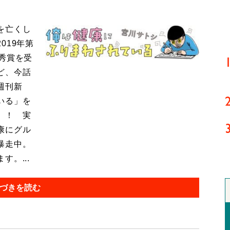
を亡くし
019年第
秀賞を受
ど、今話
週刊新
いる」を
』！ 実
康にグル
暴走中。
。...
づきを読む