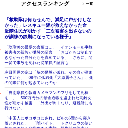
アクセスランキング
一覧
「救助隊は何もせんで、満足に声かけしな
かった」レスキュー隊が救えなかった命
近隣住民が明かす「二次被害を出さないの
が訓練の鉄則になっている様子」
「玖瑠美の最期の言葉は…」 イオンモール事故
被害者の親族が慟哭の証言 「おばたちは制止で
きなかった自分たちを責めている」 さらに、間
一髪で事故を免れた従業員の証言も
左目周囲の痣は「脳の動脈が破れ、その血が溜ま
っていた」 09年に孤独死「大原麗子さん」、死
の間際に何が起きていたのか
「自衛隊員や報道カメラマンのフリをして泥棒
を…」 500万円分の預金通帳を盗まれた高齢女
性が明かす被害 「外出が怖くなり、避難所にも
行けない」
「中国人にボコボコにされ、ビルの6階から突き
落とされた」 「闇バイト」 トクリュウの使い