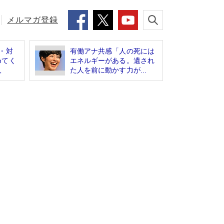
メルマガ登録
・対
有働アナ共感「人の死には
めてく
エネルギーがある。遺され
人
た人を前に動かす力が...