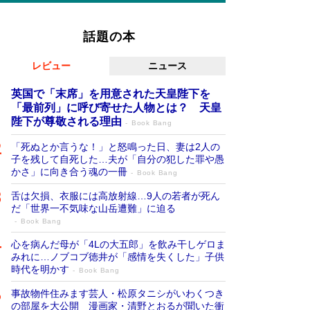
話題の本
レビュー
ニュース
英国で「末席」を用意された天皇陛下を
「最前列」に呼び寄せた人物とは？ 天皇
陛下が尊敬される理由
Book Bang
「死ぬとか言うな！」と怒鳴った日、妻は2人の
子を残して自死した…夫が「自分の犯した罪や愚
かさ」に向き合う魂の一冊
Book Bang
舌は欠損、衣服には高放射線…9人の若者が死ん
だ「世界一不気味な山岳遭難」に迫る
Book Bang
心を病んだ母が「4Lの大五郎」を飲み干しゲロま
みれに…ノブコブ徳井が「感情を失くした」子供
時代を明かす
Book Bang
事故物件住みます芸人・松原タニシがいわくつき
の部屋を大公開 漫画家・清野とおるが聞いた衝