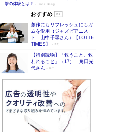
撃の体験とは？
Book Bang
追悼・東野圭吾さん 週間ベストセラーラ
おすすめ
ンキングに『容疑者Xの献身』『白夜行』
創作にもリフレッシュにもガ
など代表作が並ぶ［文庫ベストセラー］
ムを愛用（ジャズピアニス
Book Bang
ト 山中千尋さん）【LOTTE
73歳でも働くしかない 「老後レス時代」に交通
TIMES】
PR
誘導員の独白が話題
Book Bang
【特別読物】「救うこと、救
竹内由恵の前に現れた「テレビ観ないんだよね
われること」（17） 角田光
ぇ」という男性…夫を選んでテレ朝退社したワケ
代さん
PR
Book Bang
「なんで？ そんな馬鹿な……」90歳になった作
家・阿刀田高さんが、ひとり暮らしの生活を明か
す
Book Bang
和田秀樹の70代、80代向け新書がベスト3を独
占 上半期1位にも選出［新書ベストセラー］
Book Bang