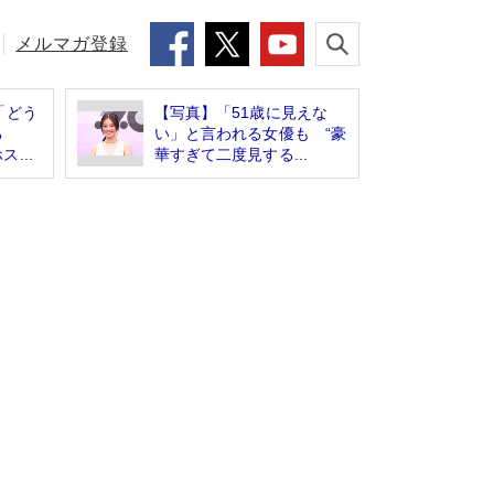
メルマガ登録
「どう
【写真】「51歳に見えな
ろ
い」と言われる女優も “豪
...
華すぎて二度見する...