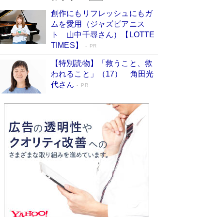
びる」俳優・高嶋政伸が家族に教わっ
創作にもリフレッシュにもガ
た“人を育てるコツ”…芸への考え方を明か
ムを愛用（ジャズピアニス
す
Book Bang
ト 山中千尋さん）【LOTTE
「『火垂るの墓』は、大嘘である」原作者が抱き
TIMES】
PR
続けた“自責の念”とは…「自己憐憫は描きたくな
い」監督が徹底的にこだわったこと（後編） #
【特別読物】「救うこと、救
戦争の記憶
Book Bang
われること」（17） 角田光
代さん
美輪明宏 晩年の回答を集めた『ほほえんで生き
PR
るための人生相談』がランクイン［エンターテイ
メントベストセラー］
Book Bang
「宇宙兄弟」最終46巻がベストセラー1位 宇宙
開発への関心を押し上げた18年の物語に幕 特装
版には「宇宙で描かれたマンガ」も収録
Book Bang
友近氏、絶賛！ 鎌倉を舞台に、孤独を抱えた
人々が新たな一歩を踏み出す連作短篇集『海のほ
とりのプラネット』試し読み
Book Bang