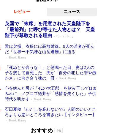
レビュー
ニュース
英国で「末席」を用意された天皇陛下を
「最前列」に呼び寄せた人物とは？ 天皇
陛下が尊敬される理由
Book Bang
舌は欠損、衣服には高放射線…9人の若者が死ん
だ「世界一不気味な山岳遭難」に迫る
Book Bang
「死ぬとか言うな！」と怒鳴った日、妻は2人の
子を残して自死した…夫が「自分の犯した罪や愚
かさ」に向き合う魂の一冊
Book Bang
心を病んだ母が「4Lの大五郎」を飲み干しゲロま
みれに…ノブコブ徳井が「感情を失くした」子供
時代を明かす
Book Bang
石田夏穂『わたしを庇わないで』人間のいいとこ
ろよりも悪いところを書きたい【インタビュー】
Book Bang
「叱って伸びるやつは、褒めたらもっと伸
おすすめ