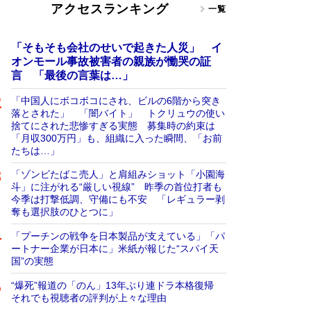
アクセスランキング
一覧
「そもそも会社のせいで起きた人災」 イ
オンモール事故被害者の親族が慟哭の証
言 「最後の言葉は…」
「中国人にボコボコにされ、ビルの6階から突き
落とされた」 「闇バイト」 トクリュウの使い
捨てにされた悲惨すぎる実態 募集時の約束は
「月収300万円」も、組織に入った瞬間、「お前
たちは…」
「ゾンビたばこ売人」と肩組みショット「小園海
斗」に注がれる“厳しい視線” 昨季の首位打者も
今季は打撃低調、守備にも不安 「レギュラー剥
奪も選択肢のひとつに」
「プーチンの戦争を日本製品が支えている」「パ
ートナー企業が日本に」米紙が報じた“スパイ天
国”の実態
“爆死”報道の「のん」13年ぶり連ドラ本格復帰
それでも視聴者の評判が上々な理由