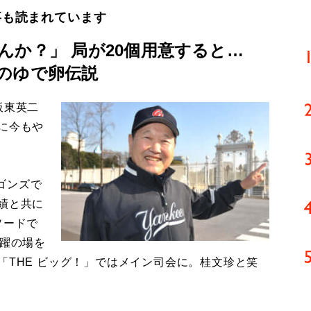
事も読まれています
んか？」 局が20個用意すると…
のゆで卵伝説
板東英二
に今もや
ゴンズで
績と共に
ソードで
活躍の場を
「THE ビッグ！」ではメイン司会に。桂文珍と笑