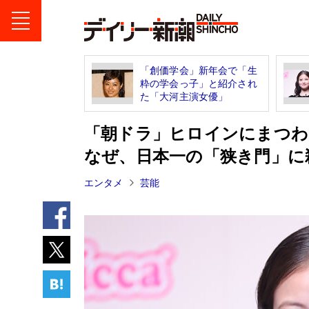
「創価学会」新年会で「生
粋の学会っ子」と紹介され
た「大河主演女優」
「朝ドラ」ヒロインにまつわ
なぜ、日本一の「狭き門」に
エンタメ
芸能