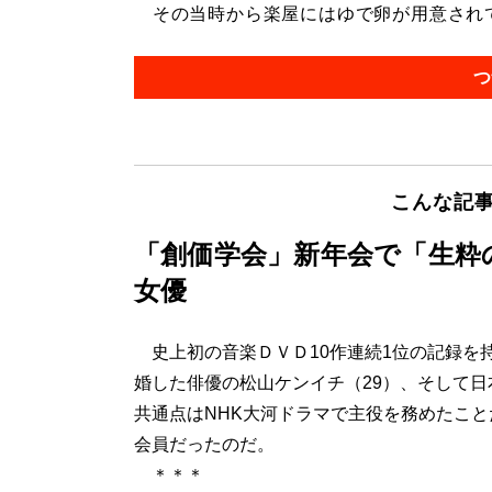
その当時から楽屋にはゆで卵が用意されてい
つ
こんな記
「創価学会」新年会で「生粋
女優
史上初の音楽ＤＶＤ10作連続1位の記録を
婚した俳優の松山ケンイチ（29）、そして日
共通点はNHK大河ドラマで主役を務めたこ
会員だったのだ。
＊＊＊