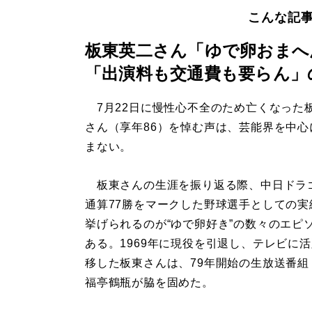
こんな記
板東英二さん「ゆで卵おまへ
「出演料も交通費も要らん」
7月22日に慢性心不全のため亡くなった
さん（享年86）を悼む声は、芸能界を中心
まない。
板東さんの生涯を振り返る際、中日ドラ
通算77勝をマークした野球選手としての実
挙げられるのが“ゆで卵好き”の数々のエピ
ある。1969年に現役を引退し、テレビに
移した板東さんは、79年開始の生放送番組
福亭鶴瓶が脇を固めた。