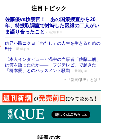
注目トピック
佐藤優vs検察官！ あの国策捜査から20
年、特捜取調室で対峙した因縁の二人がい
ま語り合ったこと
新潮QUE
肉乃小路ニクヨ「わたし」の人生を生きるための
5冊
新潮QUE
〈本人インタビュー〉渦中の当事者「佐藤二朗」
は何を語ったのか――「フジテレビ」で起きた
「橋本愛」とのハラスメント騒動
新潮QUE
「新潮QUE」とは？
話題の本