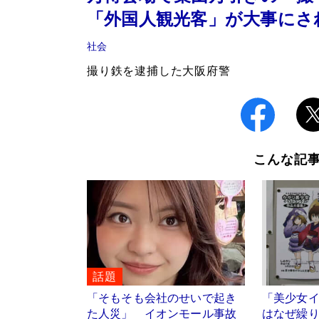
「外国人観光客」が大事にさ
社会
撮り鉄を逮捕した大阪府警
こんな記
話題
「そもそも会社のせいで起き
「美少女
た人災」 イオンモール事故
はなぜ繰