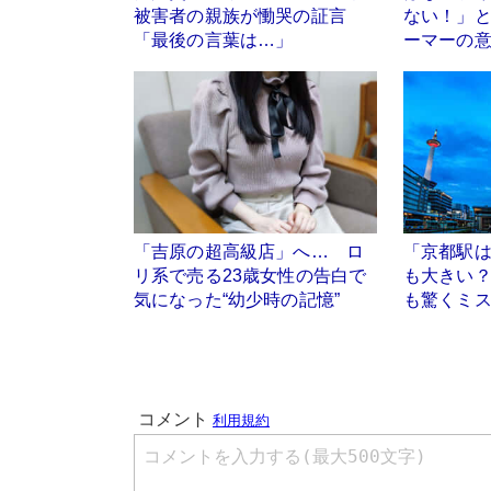
被害者の親族が慟哭の証言
ない！」
「最後の言葉は…」
ーマーの
「吉原の超高級店」へ… ロ
「京都駅
リ系で売る23歳女性の告白で
も大きい
気になった“幼少時の記憶”
も驚くミ