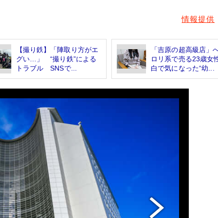
情報提供
【撮り鉄】「陣取り方がエ
「吉原の超高級店
グい…」 “撮り鉄”による
ロリ系で売る23歳女
トラブル SNSで...
白で気になった“幼...