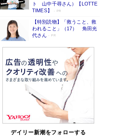
「不意に涙が出そうに…」高嶋政伸が明かし
ト 山中千尋さん）【LOTTE
た“13歳の娘を暴行する役”への葛藤 インティマ
TIMES】
PR
シーコーディネーターに支えられたNHK『大奥』
の裏側
Book Bang
【特別読物】「救うこと、救
われること」（17） 角田光
代さん
PR
デイリー新潮をフォローする