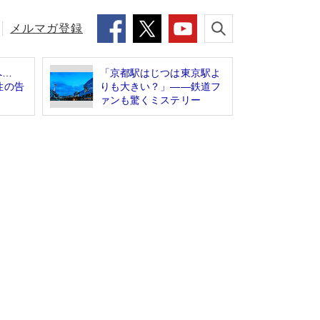
メルマガ登録
」へ…
「京都駅はじつは東京駅よ
性の告
りも大きい？」――鉄道フ
ァンも驚くミステリー