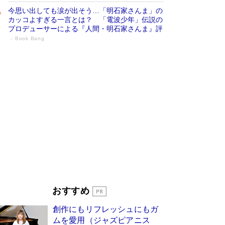
今思い出しても涙が出そう…「明石家さんま」の
カッコよすぎる一言とは？ 「電波少年」伝説の
プロデューサーによる『人間・明石家さんま』評
Book Bang
「叱って伸びるやつは、褒めたらもっと伸
びる」俳優・高嶋政伸が家族に教わっ
た“人を育てるコツ”…芸への考え方を明か
す
Book Bang
「『火垂るの墓』は、大嘘である」原作者が抱き
続けた“自責の念”とは…「自己憐憫は描きたくな
い」監督が徹底的にこだわったこと（後編） #
戦争の記憶
Book Bang
美輪明宏 晩年の回答を集めた『ほほえんで生き
るための人生相談』がランクイン［エンターテイ
メントベストセラー］
Book Bang
「宇宙兄弟」最終46巻がベストセラー1位 宇宙
おすすめ
開発への関心を押し上げた18年の物語に幕 特装
版には「宇宙で描かれたマンガ」も収録
創作にもリフレッシュにもガ
Book Bang
ムを愛用（ジャズピアニス