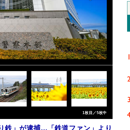
1枚目／5枚中
り鉄」が逮捕…「鉄道ファン」より