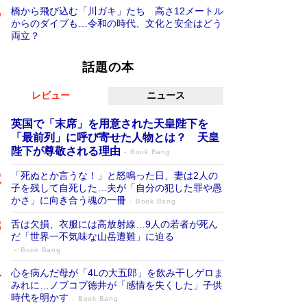
橋から飛び込む「川ガキ」たち 高さ12メートル
からのダイブも…令和の時代、文化と安全はどう
両立？
話題の本
レビュー
ニュース
英国で「末席」を用意された天皇陛下を
「最前列」に呼び寄せた人物とは？ 天皇
陛下が尊敬される理由
Book Bang
「死ぬとか言うな！」と怒鳴った日、妻は2人の
子を残して自死した…夫が「自分の犯した罪や愚
かさ」に向き合う魂の一冊
Book Bang
舌は欠損、衣服には高放射線…9人の若者が死ん
だ「世界一不気味な山岳遭難」に迫る
Book Bang
心を病んだ母が「4Lの大五郎」を飲み干しゲロま
みれに…ノブコブ徳井が「感情を失くした」子供
時代を明かす
Book Bang