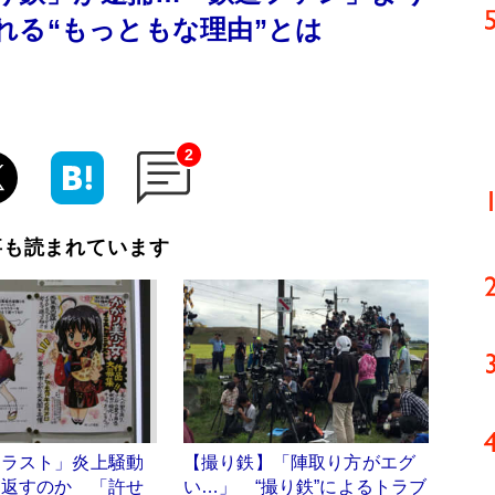
れる“もっともな理由”とは
2
事も読まれています
イラスト」炎上騒動
【撮り鉄】「陣取り方がエグ
り返すのか 「許せ
い…」 “撮り鉄”によるトラブ