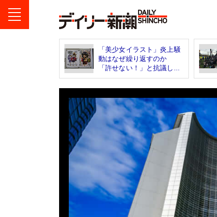
「美少女イラスト」炎上騒
動はなぜ繰り返すのか
「許せない！」と抗議し...