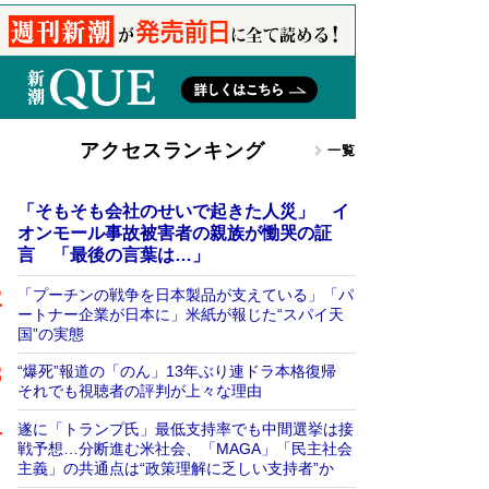
アクセスランキング
一覧
「そもそも会社のせいで起きた人災」 イ
オンモール事故被害者の親族が慟哭の証
言 「最後の言葉は…」
「プーチンの戦争を日本製品が支えている」「パ
ートナー企業が日本に」米紙が報じた“スパイ天
国”の実態
“爆死”報道の「のん」13年ぶり連ドラ本格復帰
それでも視聴者の評判が上々な理由
遂に「トランプ氏」最低支持率でも中間選挙は接
戦予想…分断進む米社会、「MAGA」「民主社会
主義」の共通点は“政策理解に乏しい支持者”か