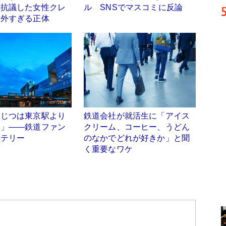
と抗議した女性クレ
ル SNSでマスコミに反論
意外すぎる正体
はじつは東京駅より
鉄道会社が就活生に「アイス
？」――鉄道ファン
クリーム、コーヒー、うどん
ステリー
のなかでどれが好きか」と聞
く重要なワケ