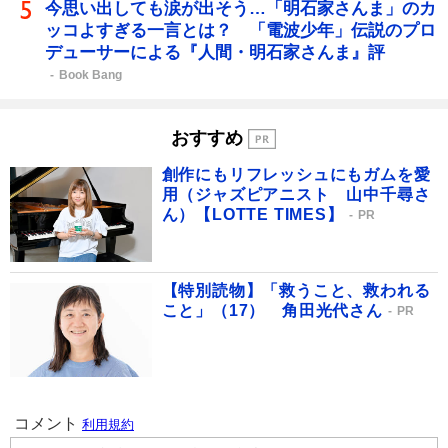
今思い出しても涙が出そう…「明石家さんま」のカ
ッコよすぎる一言とは？ 「電波少年」伝説のプロ
デューサーによる『人間・明石家さんま』評
Book Bang
おすすめ
創作にもリフレッシュにもガムを愛
用（ジャズピアニスト 山中千尋さ
ん）【LOTTE TIMES】
PR
【特別読物】「救うこと、救われる
こと」（17） 角田光代さん
PR