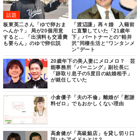
話題
板東英二さん「ゆで卵おま
「渡辺謙」再々婚 入籍前
へんか？」 局が20個用意
に直撃していた「21歳年
すると… 「出演料も交通費
下」パートナーとの“軽井
も要らん」のゆで卵伝説
沢”同棲生活と“ワンタンメ
ン”デート
20歳年下の美人妻にメロメロ？ 芸
能事務所「バーニング」副社長に
「跡取り息子の5度目の結婚相手」
が就任していた
小倉優子「夫の不倫」離婚が「慰謝
料ゼロ」でもおかしくない理由
高倉健が「高級鮨店」を貸し切り口
説いたアイドルとは？