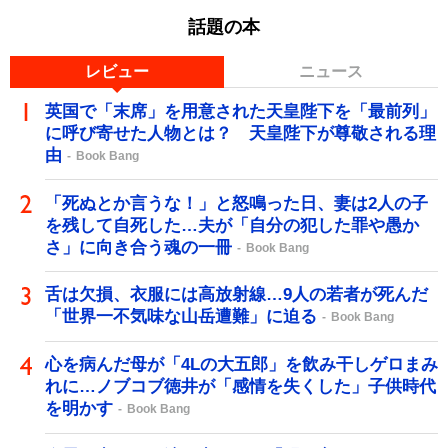
話題の本
レビュー
ニュース
英国で「末席」を用意された天皇陛下を「最前列」
に呼び寄せた人物とは？ 天皇陛下が尊敬される理
由
Book Bang
「死ぬとか言うな！」と怒鳴った日、妻は2人の子
を残して自死した…夫が「自分の犯した罪や愚か
さ」に向き合う魂の一冊
Book Bang
舌は欠損、衣服には高放射線…9人の若者が死んだ
「世界一不気味な山岳遭難」に迫る
Book Bang
心を病んだ母が「4Lの大五郎」を飲み干しゲロまみ
れに…ノブコブ徳井が「感情を失くした」子供時代
を明かす
Book Bang