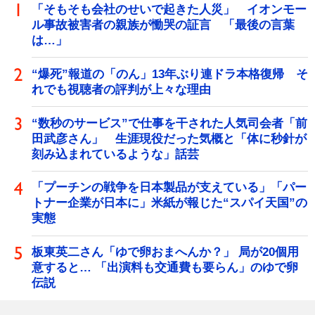
「そもそも会社のせいで起きた人災」 イオンモー
ル事故被害者の親族が慟哭の証言 「最後の言葉
は…」
“爆死”報道の「のん」13年ぶり連ドラ本格復帰 そ
れでも視聴者の評判が上々な理由
“数秒のサービス”で仕事を干された人気司会者「前
田武彦さん」 生涯現役だった気概と「体に秒針が
刻み込まれているような」話芸
「プーチンの戦争を日本製品が支えている」「パー
トナー企業が日本に」米紙が報じた“スパイ天国”の
実態
板東英二さん「ゆで卵おまへんか？」 局が20個用
意すると… 「出演料も交通費も要らん」のゆで卵
伝説