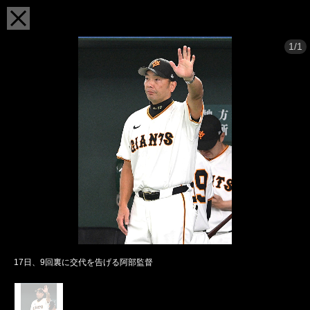
1/1
17日、9回裏に交代を告げる阿部監督