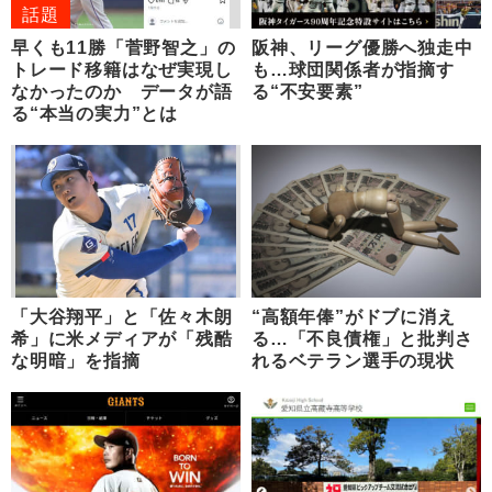
話題
早くも11勝「菅野智之」の
阪神、リーグ優勝へ独走中
トレード移籍はなぜ実現し
も…球団関係者が指摘す
なかったのか データが語
る“不安要素”
る“本当の実力”とは
「大谷翔平」と「佐々木朗
“高額年俸”がドブに消え
希」に米メディアが「残酷
る…「不良債権」と批判さ
な明暗」を指摘
れるベテラン選手の現状