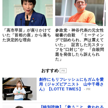
「高市早苗」が座りかけて
参政党・神谷代表の元女性
いた「首相の座」から落ち
秘書の自殺 「ミーティン
た決定的な理由
グで詰められ、声は震えて
いた」 証言した元スタッ
フを“口封じ”か 「自殺問
題を発信したら訴えられ
た」
おすすめ
創作にもリフレッシュにもガムを愛
用（ジャズピアニスト 山中千尋さ
ん）【LOTTE TIMES】
PR
【特別読物】「救うこと、救われる