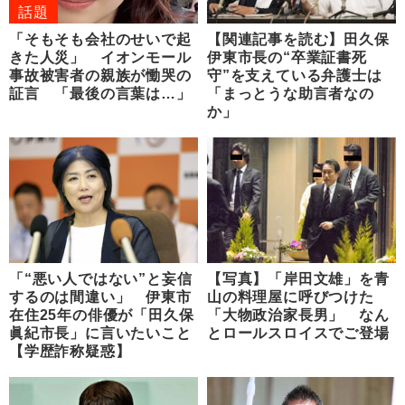
話題
「そもそも会社のせいで起
【関連記事を読む】田久保
きた人災」 イオンモール
伊東市長の“卒業証書死
事故被害者の親族が慟哭の
守”を支えている弁護士は
証言 「最後の言葉は…」
「まっとうな助言者なの
か」
「“悪い人ではない”と妄信
【写真】「岸田文雄」を青
するのは間違い」 伊東市
山の料理屋に呼びつけた
在住25年の俳優が「田久保
「大物政治家長男」 なん
眞紀市長」に言いたいこと
とロールスロイスでご登場
【学歴詐称疑惑】