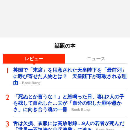
話題の本
レビュー
ニュース
英国で「末席」を用意された天皇陛下を「最前列」
に呼び寄せた人物とは？ 天皇陛下が尊敬される理
由
Book Bang
「死ぬとか言うな！」と怒鳴った日、妻は2人の子
を残して自死した…夫が「自分の犯した罪や愚か
さ」に向き合う魂の一冊
Book Bang
舌は欠損、衣服には高放射線…9人の若者が死んだ
「世界一不気味な山岳遭難」に迫る