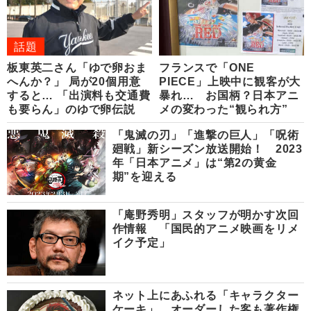
話題
板東英二さん「ゆで卵おま
フランスで「ONE
へんか？」 局が20個用意
PIECE」上映中に観客が大
すると… 「出演料も交通費
暴れ… お国柄？日本アニ
も要らん」のゆで卵伝説
メの変わった“観られ方”
「鬼滅の刃」「進撃の巨人」「呪術
廻戦」新シーズン放送開始！ 2023
年「日本アニメ」は“第2の黄金
期”を迎える
「庵野秀明」スタッフが明かす次回
作情報 「国民的アニメ映画をリメ
イク予定」
ネット上にあふれる「キャラクター
ケーキ」 オーダーした客も著作権