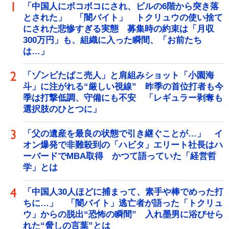
「中国人にボコボコにされ、ビルの6階から突き落
とされた」 「闇バイト」 トクリュウの使い捨て
にされた悲惨すぎる実態 募集時の約束は「月収
300万円」も、組織に入った瞬間、「お前たち
は…」
「ゾンビたばこ売人」と肩組みショット「小園海
斗」に注がれる“厳しい視線” 昨季の首位打者も今
季は打撃低調、守備にも不安 「レギュラー剥奪も
選択肢のひとつに」
「父の遺産を最良の状態で引き継ぐことが…」 イ
オン爆発で非難殺到の「ハビタ」エリート社長はハ
ーバードでMBA取得 かつて語っていた「経営哲
学」とは
「中国人30人ほどに捕まって、素手や棒でめった打
ちに…」 「闇バイト」逃亡者が語った「トクリュ
ウ」からの脱出“恐怖の瞬間” 入れ墨男に浴びせら
れた“脅しの言葉”とは