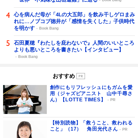
Book Bang
心を病んだ母が「4Lの大五郎」を飲み干しゲロまみ
れに…ノブコブ徳井が「感情を失くした」子供時代
を明かす
Book Bang
石田夏穂『わたしを庇わないで』人間のいいところ
よりも悪いところを書きたい【インタビュー】
Book Bang
おすすめ
創作にもリフレッシュにもガムを愛
用（ジャズピアニスト 山中千尋さ
ん）【LOTTE TIMES】
PR
【特別読物】「救うこと、救われる
こと」（17） 角田光代さん
PR