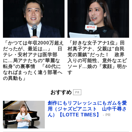
「かつては年収2000万超え
「好きな女子アナ1位」田
だったが、最近は…」 日
村真子アナ、父親は“自民
テレ・安村アナは医学部
党の重鎮”だった！ 政界
に…局アナたちの“華麗な
入りの可能性、意外なエピ
転身”の裏事情 「40代に
ソード…娘の「素顔」明か
なればまったく違う部署へ
す
の異動も」
おすすめ
創作にもリフレッシュにもガムを愛
用（ジャズピアニスト 山中千尋さ
ん）【LOTTE TIMES】
PR