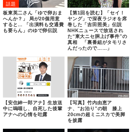
話題
板東英二さん「ゆで卵おま
【第1回を読む】「セイ！
へんか？」 局が20個用意
ヤング」で深夜ラジオを席
すると… 「出演料も交通費
巻した「吉田照美」伝説
も要らん」のゆで卵伝説
NHKニュースで放送され
た“東大ニセ胴上げ事件”の
真相 「裏番組がタモリさ
んだったので……」
【安住紳一郎アナ】生放送
【写真】竹内由恵ア
中に嗚咽し、自死した後輩
ナ、“お泊り”の朝 膝上
アナへの心情を吐露
20cmの超ミニスカで美脚
を披露