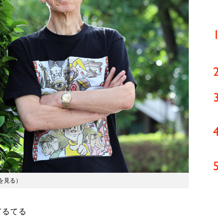
を見る
）
てるてる