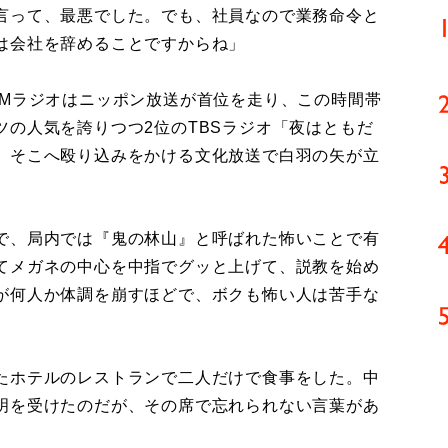
言って、最悪でした。でも、社員なので業務命令と
は会社を辞めることですからね」
Mラジオはニッポン放送が首位を走り、この時間帯
の人気を誇りつつ2位のTBSラジオ「夜はともだ
。そこへ殴り込みをかける文化放送で白羽の矢が立
で、局内では『鬼の林山』と呼ばれた怖いことで有
てメガネの中心を中指でグッと上げて、説教を始め
が何人か体調を崩すほどで、ボクも怖い人は苦手な
」
たホテルのレストランで二人だけで食事をした。中
明を受けたのだが、その席で忘れられない言葉があ