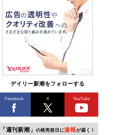
デイリー新潮をフォローする
Facebook
X
YouTube
「週刊新潮」
速報
の発売前日に
が届く！