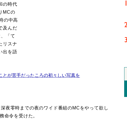
和の時代
りMCの
時の中高
で及んだ
は、「て
たリスナ
い出を語
ことが苦手だったころの初々しい写真を
深夜零時までの夜のワイド番組のMCをやって欲し
業務命令を受けた。