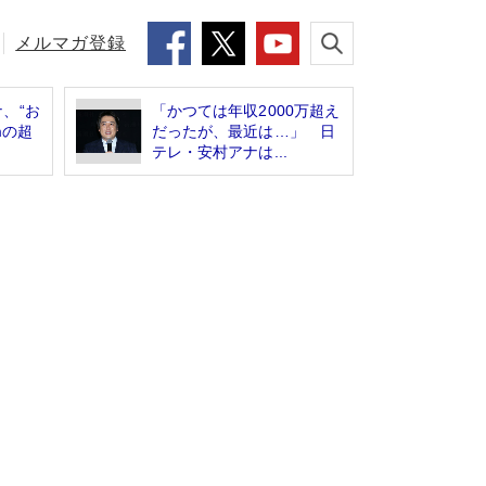
メルマガ登録
、“お
「かつては年収2000万超え
mの超
だったが、最近は…」 日
テレ・安村アナは...