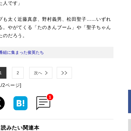
た人です」
プも太く近藤真彦、野村義男、松田聖子……いずれ
る。やがてくる「たのきんブーム」や「聖子ちゃん
たのだろう。
番組に集まった俊英たち
1
2
次へ
1/2ページ]
1
て読みたい関連本