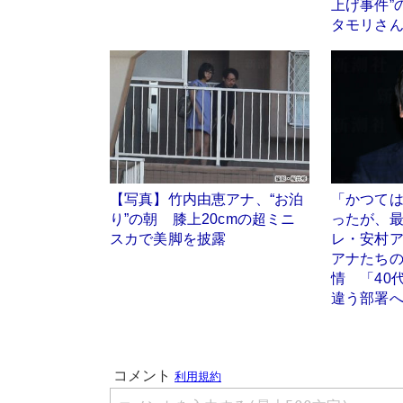
上げ事件”
タモリさ
【写真】竹内由恵アナ、“お泊
「かつては
り”の朝 膝上20cmの超ミニ
ったが、
スカで美脚を披露
レ・安村
アナたちの
情 「40
違う部署