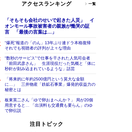
アクセスランキング
一覧
「そもそも会社のせいで起きた人災」 イ
オンモール事故被害者の親族が慟哭の証
言 「最後の言葉は…」
“爆死”報道の「のん」13年ぶり連ドラ本格復帰
それでも視聴者の評判が上々な理由
“数秒のサービス”で仕事を干された人気司会者
「前田武彦さん」 生涯現役だった気概と「体に
秒針が刻み込まれているような」話芸
「将来的に年約2500億円という莫大な金額
に…」 三井物産「鉄鉱石事業」爆発的収益力の
秘密とは
板東英二さん「ゆで卵おまへんか？」 局が20個
用意すると… 「出演料も交通費も要らん」のゆ
で卵伝説
注目トピック