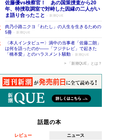
佐藤優vs検察官！ あの国策捜査から20
年、特捜取調室で対峙した因縁の二人がい
ま語り合ったこと
新潮QUE
肉乃小路ニクヨ「わたし」の人生を生きるための
5冊
新潮QUE
〈本人インタビュー〉渦中の当事者「佐藤二朗」
は何を語ったのか――「フジテレビ」で起きた
「橋本愛」とのハラスメント騒動
新潮QUE
「新潮QUE」とは？
話題の本
レビュー
ニュース