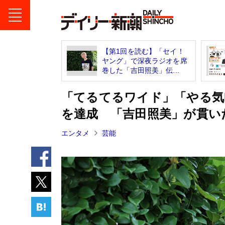
【第1回を読む】「セイ！
ヤング」で深夜ラジオを席
巻した「吉田照美」伝...
「てるてるワイド」「やる気
を達成 「吉田照美」が貫い
エンタメ
芸能