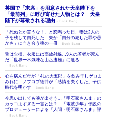
英国で「末席」を用意された天皇陛下を
「最前列」に呼び寄せた人物とは？ 天皇
陛下が尊敬される理由
Book Bang
「死ぬとか言うな！」と怒鳴った日、妻は2人の
子を残して自死した…夫が「自分の犯した罪や愚
かさ」に向き合う魂の一冊
Book Bang
舌は欠損、衣服には高放射線…9人の若者が死ん
だ「世界一不気味な山岳遭難」に迫る
Book Bang
心を病んだ母が「4Lの大五郎」を飲み干しゲロま
みれに…ノブコブ徳井が「感情を失くした」子供
時代を明かす
Book Bang
今思い出しても涙が出そう…「明石家さんま」の
カッコよすぎる一言とは？ 「電波少年」伝説の
プロデューサーによる『人間・明石家さんま』評
Book Bang
「宇宙兄弟」最終46巻がベストセラー1
位 宇宙開発への関心を押し上げた18年の
物語に幕 特装版には「宇宙で描かれたマ