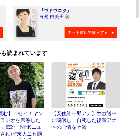
『ウドウロク』
有働 由美子
著
ネット書店で購入する
事も読まれています
読む】「セイ！ヤン
【安住紳一郎アナ】生放送中
夜ラジオを席巻した
に嗚咽し、自死した後輩アナ
」伝説 NHKニュ
への心情を吐露
された“東大ニセ胴