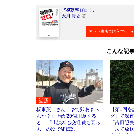
『視聴率ゼロ！』
大川 貴史
著
ネット書店で購入する
こんな記
話題
板東英二さん「ゆで卵おまへ
【第1回を
んか？」 局が20個用意する
グ」で深
と… 「出演料も交通費も要ら
「吉田照美
ん」のゆで卵伝説
ースで放送