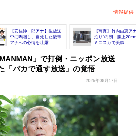
情報提供
【安住紳一郎アナ】生放送
【写真】竹内由恵アナ
中に嗚咽し、自死した後輩
泊り”の朝 膝上20c
アナへの心情を吐露
ミニスカで美脚...
MANMAN」で打倒・ニッポン放送
た「バカで通す放送」の覚悟
2025年08月17日