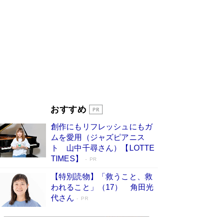
ンガ」も収録
Book Bang
美輪明宏 晩年の回答を集めた『ほほえんで生き
るための人生相談』がランクイン［エンターテイ
メントベストセラー］
Book Bang
「『火垂るの墓』は、大嘘である」原作者が抱き
続けた“自責の念”とは…「自己憐憫は描きたくな
い」監督が徹底的にこだわったこと（後編） #
戦争の記憶
Book Bang
東野圭吾、伊坂幸太郎の人気シリーズ最新作どち
おすすめ
らも文庫化 映画化された直木賞受賞作もランク
イン［文庫ベストセラー］
Book Bang
創作にもリフレッシュにもガ
皇室はなぜ世界から尊敬されているのか？ 「天
ムを愛用（ジャズピアニス
皇陛下はお元気でおられるか」がサウジ国王の第
ト 山中千尋さん）【LOTTE
一声になる理由
Book Bang
TIMES】
PR
【特別読物】「救うこと、救
われること」（17） 角田光
代さん
PR