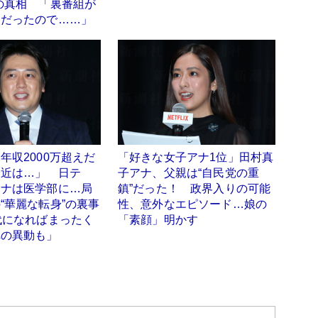
の真相 「裏番組が
んだったので……」
年収2000万超えだ
「好きな女子アナ1位」田村真
最近は…」 日テ
子アナ、父親は“自民党の重
アナは医学部に…局
鎮”だった！ 政界入りの可能
“華麗な転身”の裏事
性、意外なエピソード…娘の
代になればまったく
「素顔」明かす
への異動も」