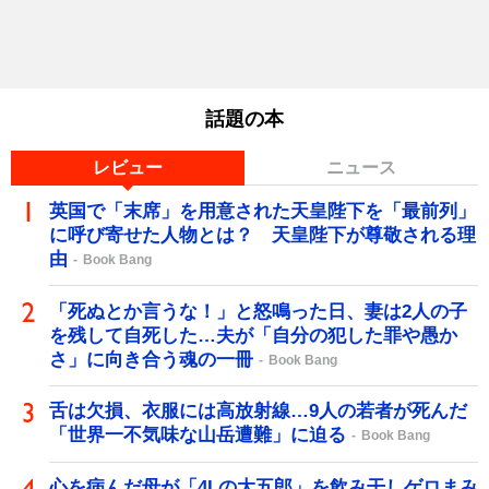
話題の本
レビュー
ニュース
英国で「末席」を用意された天皇陛下を「最前列」
に呼び寄せた人物とは？ 天皇陛下が尊敬される理
由
Book Bang
「死ぬとか言うな！」と怒鳴った日、妻は2人の子
を残して自死した…夫が「自分の犯した罪や愚か
さ」に向き合う魂の一冊
Book Bang
舌は欠損、衣服には高放射線…9人の若者が死んだ
「世界一不気味な山岳遭難」に迫る
Book Bang
心を病んだ母が「4Lの大五郎」を飲み干しゲロまみ