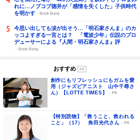
れに…ノブコブ徳井が「感情を失くした」子供時代
を明かす
Book Bang
今思い出しても涙が出そう…「明石家さんま」のカ
ッコよすぎる一言とは？ 「電波少年」伝説のプロ
デューサーによる『人間・明石家さんま』評
Book Bang
おすすめ
創作にもリフレッシュにもガムを愛
用（ジャズピアニスト 山中千尋さ
ん）【LOTTE TIMES】
PR
【特別読物】「救うこと、救われる
こと」（17） 角田光代さん
PR