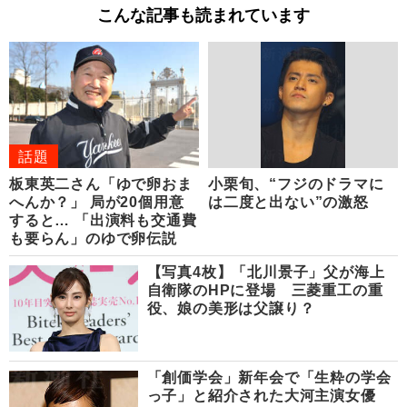
こんな記事も読まれています
話題
板東英二さん「ゆで卵おま
小栗旬、“フジのドラマに
へんか？」 局が20個用意
は二度と出ない”の激怒
すると… 「出演料も交通費
も要らん」のゆで卵伝説
【写真4枚】「北川景子」父が海上
自衛隊のHPに登場 三菱重工の重
役、娘の美形は父譲り？
「創価学会」新年会で「生粋の学会
っ子」と紹介された大河主演女優