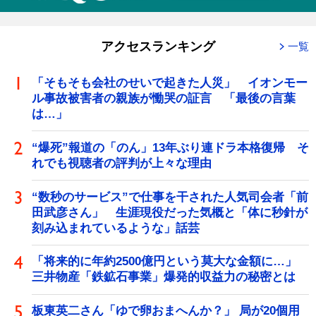
アクセスランキング
一覧
「そもそも会社のせいで起きた人災」 イオンモー
ル事故被害者の親族が慟哭の証言 「最後の言葉
は…」
“爆死”報道の「のん」13年ぶり連ドラ本格復帰 そ
れでも視聴者の評判が上々な理由
“数秒のサービス”で仕事を干された人気司会者「前
田武彦さん」 生涯現役だった気概と「体に秒針が
刻み込まれているような」話芸
「将来的に年約2500億円という莫大な金額に…」
三井物産「鉄鉱石事業」爆発的収益力の秘密とは
板東英二さん「ゆで卵おまへんか？」 局が20個用