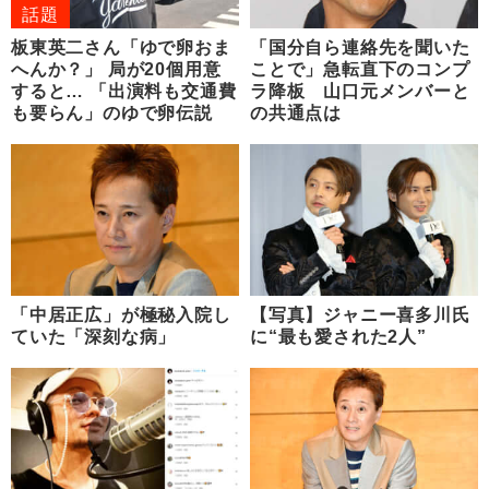
話題
板東英二さん「ゆで卵おま
「国分自ら連絡先を聞いた
へんか？」 局が20個用意
ことで」急転直下のコンプ
すると… 「出演料も交通費
ラ降板 山口元メンバーと
も要らん」のゆで卵伝説
の共通点は
「中居正広」が極秘入院し
【写真】ジャニー喜多川氏
ていた「深刻な病」
に“最も愛された2人”