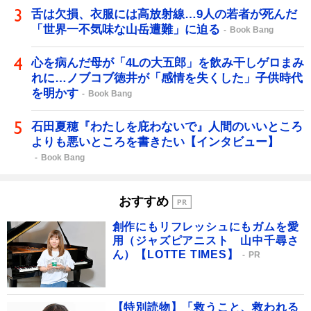
舌は欠損、衣服には高放射線…9人の若者が死んだ
「世界一不気味な山岳遭難」に迫る
Book Bang
心を病んだ母が「4Lの大五郎」を飲み干しゲロまみ
れに…ノブコブ徳井が「感情を失くした」子供時代
を明かす
Book Bang
石田夏穂『わたしを庇わないで』人間のいいところ
よりも悪いところを書きたい【インタビュー】
Book Bang
おすすめ
創作にもリフレッシュにもガムを愛
用（ジャズピアニスト 山中千尋さ
ん）【LOTTE TIMES】
PR
【特別読物】「救うこと、救われる