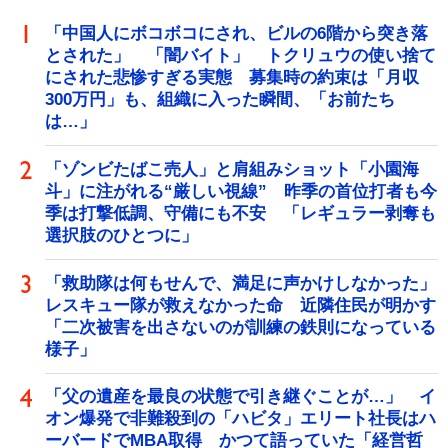
「中国人にボコボコにされ、ビルの6階から突き落
とされた」 「闇バイト」 トクリュウの使い捨て
にされた悲惨すぎる実態 募集時の約束は「月収
300万円」も、組織に入った瞬間、「お前たち
は…」
「ゾンビたばこ売人」と肩組みショット「小園海
斗」に注がれる“厳しい視線” 昨季の首位打者も今
季は打撃低調、守備にも不安 「レギュラー剥奪も
選択肢のひとつに」
「救助隊は何もせんで、満足に声かけしなかった」
レスキュー隊が救えなかった命 近隣住民が明かす
「二次被害を出さないのが訓練の鉄則になっている
様子」
「父の遺産を最良の状態で引き継ぐことが…」 イ
オン爆発で非難殺到の「ハビタ」エリート社長はハ
ーバードでMBA取得 かつて語っていた「経営哲