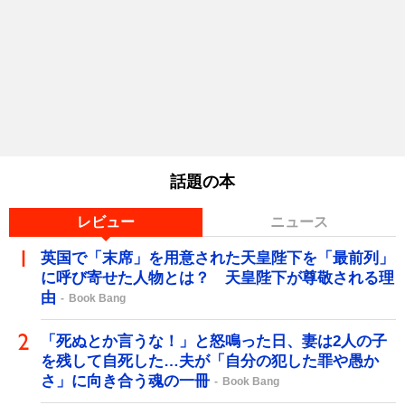
話題の本
レビュー
ニュース
英国で「末席」を用意された天皇陛下を「最前列」
に呼び寄せた人物とは？ 天皇陛下が尊敬される理
由
Book Bang
「死ぬとか言うな！」と怒鳴った日、妻は2人の子
を残して自死した…夫が「自分の犯した罪や愚か
さ」に向き合う魂の一冊
Book Bang