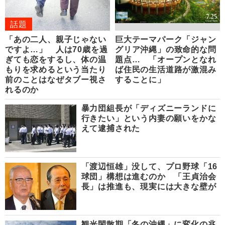
話題
「あの二人、親子じゃない
巨大テーマパーク「ジャン
ですよ…」 人は70歳を過
グリア沖縄」の致命的な問
ぎても恋をするし、体の温
題点… 「オープンとなれ
もりを求めるという当たり
ば住民の生活道路が激混み
前のことはなぜタブー視さ
することに」
れるのか
暴力団組長が「ディズニーランドに
行きたい」という内妻の願いをかな
えて逮捕された
「渡辺恒雄」没して、プロ野球「16
球団」構想は進むのか 「王貞治会
長」は推進も、現実には大きな壁が
観光閑散期「冬の沖縄」に変化の兆