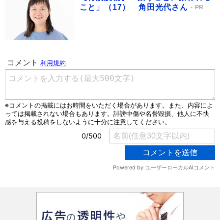
こと」（17） 角田光代さん
PR