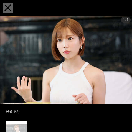
1/1
紗倉まな