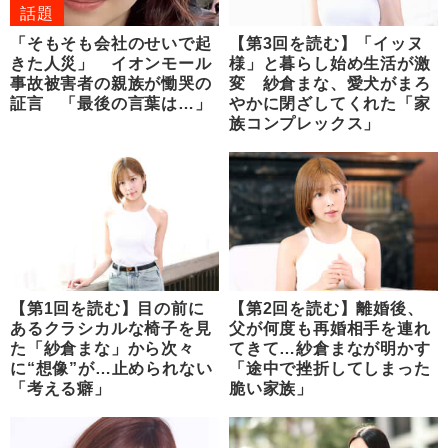
話題
「そもそも会社のせいで起
【第3回を読む】「イッヌ
きた人災」 イオンモール
様」と暮らし始め生活が激
事故被害者の親族が慟哭の
変 紗倉まな、愛犬がまろ
証言 「最後の言葉は…」
やかに閉ざしてくれた「家
族コンプレックス」
【第1回を読む】目の前に
【第2回を読む】離婚後、
あるクラシカルな椅子を見
父が何度も再婚相手を連れ
た「紗倉まな」から次々
てきて…紗倉まなが明かす
に“想像”が…止められない
「途中で挫折してしまった
「考える癖」
脆い家族」