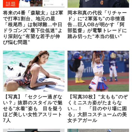
話題
将来の4番「森駿太」は2軍
岡本和真の代役「リチャー
で打率1割台、地元の星
ド」に“2軍落ち”の非情通
「根尾昂」は制球難…中日
告…巨人OBが明かす「阿
ドラゴンズ“最下位低迷”よ
部監督」が電撃トレードに
り深刻な“有望な若手が伸
踏み切った“本当の狙い”
び悩む問題”
【写真】「セクシー過ぎな
【写真30枚】“太もも”のぞ
い？」抜群のスタイルで魅
くミニスカ姿がたまらな
せる“水着”姿も 目を疑う
い…！ 「目のやり場に困
ほど美しい女性アスリート
る」大胆コスチュームの美
7人
女チアガール