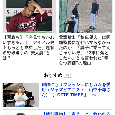
【写真も】「今見てもかわ
電撃放出「秋広優人」は阿
いすぎる…！」アイドル史
部監督になぜハマらなかっ
上もっとも成功した、超有
たのか 「調子に乗ってん
名野球選手の“美人妻”と
じゃないぞ」「3軍に落と
は？
したい」とも言われた“辛
らつ評価”の理由
おすすめ
創作にもリフレッシュにもガムを愛
用（ジャズピアニスト 山中千尋さ
ん）【LOTTE TIMES】
PR
【特別読物】「救うこと、救われる