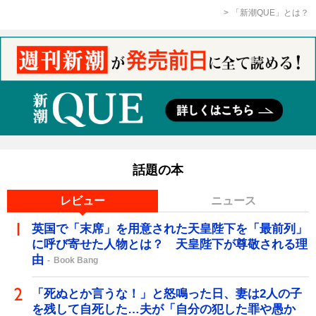
「新潮QUE」とは？
話題の本
レビュー
ニュース
英国で「末席」を用意された天皇陛下を「最前列」
に呼び寄せた人物とは？ 天皇陛下が尊敬される理
由
Book Bang
「死ぬとか言うな！」と怒鳴った日、妻は2人の子
を残して自死した…夫が「自分の犯した罪や愚か