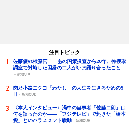
注目トピック
佐藤優vs検察官！ あの国策捜査から20年、特捜取
調室で対峙した因縁の二人がいま語り合ったこと
新潮QUE
肉乃小路ニクヨ「わたし」の人生を生きるための5
冊
新潮QUE
〈本人インタビュー〉渦中の当事者「佐藤二朗」は
何を語ったのか――「フジテレビ」で起きた「橋本
愛」とのハラスメント騒動
新潮QUE