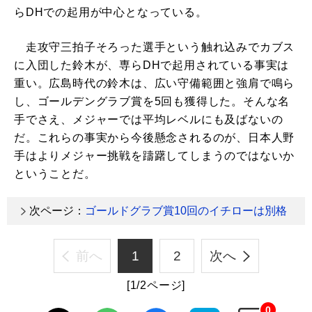
らDHでの起用が中心となっている。
走攻守三拍子そろった選手という触れ込みでカブス
に入団した鈴木が、専らDHで起用されている事実は
重い。広島時代の鈴木は、広い守備範囲と強肩で鳴ら
し、ゴールデングラブ賞を5回も獲得した。そんな名
手でさえ、メジャーでは平均レベルにも及ばないの
だ。これらの事実から今後懸念されるのが、日本人野
手はよりメジャー挑戦を躊躇してしまうのではないか
ということだ。
次ページ：
ゴールドグラブ賞10回のイチローは別格
前へ
1
2
次へ
[1/2ページ]
0