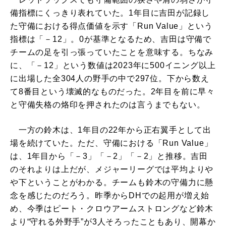
備指標にくっきり表れていた。1年目に吉田が記録し
た守備における得点価値を示す「Run Value」という
指標は「－12」。0が基準となるため、吉田は守備で
チームの足を引っ張っていたことを意味する。ちなみ
に、「－12」という数値は2023年に500イニング以上
に出場した全304人の野手の中で297位。下から数え
て8番目という壊滅的なものだった。2年目を前に早々
と守備失格の烙印を押されたのは言うまでもない。
一方の鈴木は、1年目の22年から正右翼手として出
場を続けていた。ただ、守備における「Run Value」
は、1年目から「－3」「－2」「－2」と推移。吉田
のそれよりは上だが、メジャーリーグでは平均よりや
や下ということがわかる。チームも鈴木の守備力に懸
念を感じたのだろう。昨季からDHでの起用が増え始
め、今季はピート・クロウアームストロングなど鈴木
より“守れる外野手”が3人そろったこともあり、開幕か