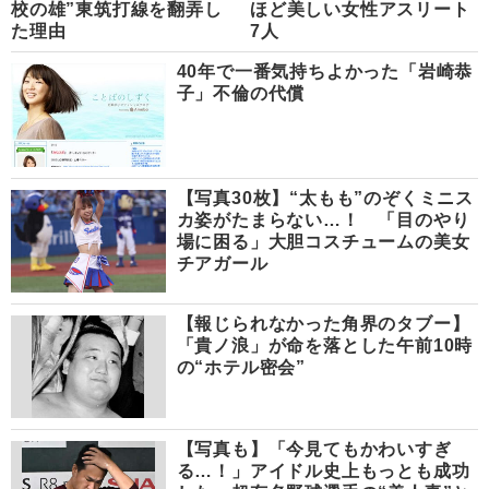
校の雄”東筑打線を翻弄し
ほど美しい女性アスリート
た理由
7人
40年で一番気持ちよかった「岩崎恭
子」不倫の代償
【写真30枚】“太もも”のぞくミニス
カ姿がたまらない…！ 「目のやり
場に困る」大胆コスチュームの美女
チアガール
【報じられなかった角界のタブー】
「貴ノ浪」が命を落とした午前10時
の“ホテル密会”
【写真も】「今見てもかわいすぎ
る…！」アイドル史上もっとも成功