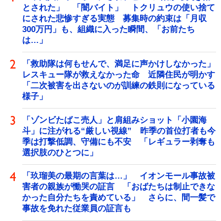
とされた」 「闇バイト」 トクリュウの使い捨て
にされた悲惨すぎる実態 募集時の約束は「月収
300万円」も、組織に入った瞬間、「お前たち
は…」
「救助隊は何もせんで、満足に声かけしなかった」
レスキュー隊が救えなかった命 近隣住民が明かす
「二次被害を出さないのが訓練の鉄則になっている
様子」
「ゾンビたばこ売人」と肩組みショット「小園海
斗」に注がれる“厳しい視線” 昨季の首位打者も今
季は打撃低調、守備にも不安 「レギュラー剥奪も
選択肢のひとつに」
「玖瑠美の最期の言葉は…」 イオンモール事故被
害者の親族が慟哭の証言 「おばたちは制止できな
かった自分たちを責めている」 さらに、間一髪で
事故を免れた従業員の証言も