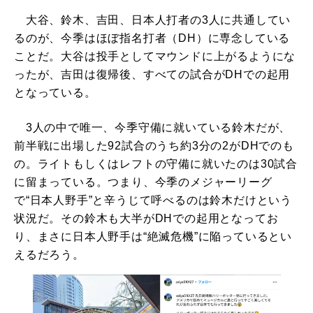
大谷、鈴木、吉田、日本人打者の3人に共通してい
るのが、今季はほぼ指名打者（DH）に専念している
ことだ。大谷は投手としてマウンドに上がるようにな
ったが、吉田は復帰後、すべての試合がDHでの起用
となっている。
3人の中で唯一、今季守備に就いている鈴木だが、
前半戦に出場した92試合のうち約3分の2がDHでのも
の。ライトもしくはレフトの守備に就いたのは30試合
に留まっている。つまり、今季のメジャーリーグ
で“日本人野手”と辛うじて呼べるのは鈴木だけという
状況だ。その鈴木も大半がDHでの起用となってお
り、まさに日本人野手は“絶滅危機”に陥っているとい
えるだろう。