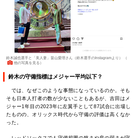
鈴木誠也選手と「美人妻」畠山愛理さん（鈴木選手のInstagramより） （
他の写真を見る
）
鈴木の守備指標はメジャー平均以下？
では、なぜこのような事態になっているのか。そも
そも日本人打者の数が少ないこともあるが、吉田はメ
ジャー1年目の2023年に左翼手として87試合に出場し
たものの、オリックス時代から守備の評価は高くなか
った。
レッドソックスでも守備範囲の狭さや肩の弱さが守