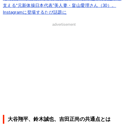
支える“元新体操日本代表”美人妻・畠山愛理さん（30）。
Instagramに登場するたび話題に
advertisement
大谷翔平、鈴木誠也、吉田正尚の共通点とは