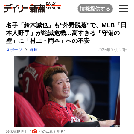
情報提供する
名手「鈴木誠也」も“外野脱落”で、MLB「日
本人野手」が絶滅危機…高すぎる「守備の
壁」に「村上・岡本」への不安
スポーツ
野球
2025年07月20日
鈴木誠也選手（
他の写真を見る
）