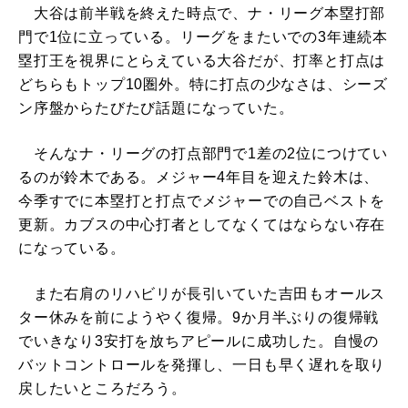
大谷は前半戦を終えた時点で、ナ・リーグ本塁打部
門で1位に立っている。リーグをまたいでの3年連続本
塁打王を視界にとらえている大谷だが、打率と打点は
どちらもトップ10圏外。特に打点の少なさは、シーズ
ン序盤からたびたび話題になっていた。
そんなナ・リーグの打点部門で1差の2位につけてい
るのが鈴木である。メジャー4年目を迎えた鈴木は、
今季すでに本塁打と打点でメジャーでの自己ベストを
更新。カブスの中心打者としてなくてはならない存在
になっている。
また右肩のリハビリが長引いていた吉田もオールス
ター休みを前にようやく復帰。9か月半ぶりの復帰戦
でいきなり3安打を放ちアピールに成功した。自慢の
バットコントロールを発揮し、一日も早く遅れを取り
戻したいところだろう。