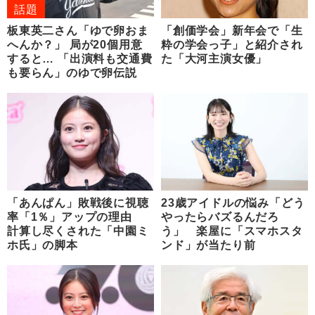
話題
板東英二さん「ゆで卵おま
「創価学会」新年会で「生
へんか？」 局が20個用意
粋の学会っ子」と紹介され
すると… 「出演料も交通費
た「大河主演女優」
も要らん」のゆで卵伝説
「あんぱん」敗戦後に視聴
23歳アイドルの悩み「どう
率「1％」アップの理由
やったらバズるんだろ
計算し尽くされた「中園ミ
う」 楽屋に「スマホスタ
ホ氏」の脚本
ンド」が当たり前