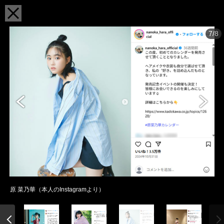
7/8
原 菜乃華（本人のInstagramより）