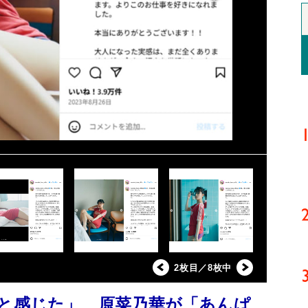
2枚目／8枚中
”と感じた」 原菜乃華が「あんぱ