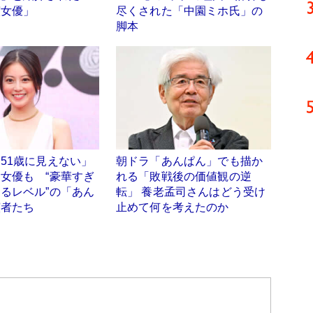
演女優」
尽くされた「中園ミホ氏」の
脚本
51歳に見えない」
朝ドラ「あんぱん」でも描か
女優も “豪華すぎ
れる「敗戦後の価値観の逆
るレベル”の「あん
転」 養老孟司さんはどう受け
演者たち
止めて何を考えたのか