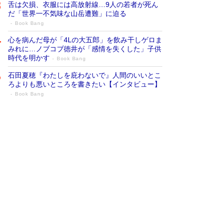
舌は欠損、衣服には高放射線…9人の若者が死ん
だ「世界一不気味な山岳遭難」に迫る
Book Bang
心を病んだ母が「4Lの大五郎」を飲み干しゲロま
みれに…ノブコブ徳井が「感情を失くした」子供
時代を明かす
Book Bang
石田夏穂『わたしを庇わないで』人間のいいとこ
ろよりも悪いところを書きたい【インタビュー】
Book Bang
73歳でも働くしかない 「老後レス時代」
に交通誘導員の独白が話題
Book Bang
「なんで？ そんな馬鹿な……」90歳になった作
家・阿刀田高さんが、ひとり暮らしの生活を明か
す
Book Bang
追悼・東野圭吾さん 週間ベストセラーランキン
グに『容疑者Xの献身』『白夜行』など代表作が
並ぶ［文庫ベストセラー］
Book Bang
和田秀樹の70代、80代向け新書がベスト3を独
占 上半期1位にも選出［新書ベストセラー］