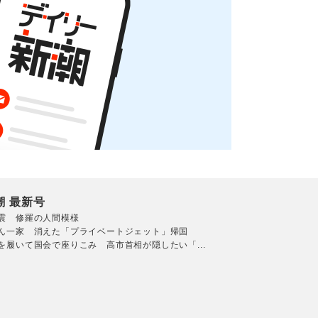
潮 最新号
震 修羅の人間模様
ん一家 消えた「プライベートジェット」帰国
を履いて国会で座りこみ 高市首相が隠したい「...