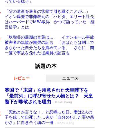
っている様子」
「父の遺産を最良の状態で引き継ぐことが…」
イオン爆発で非難殺到の「ハビタ」エリート社長
はハーバードでMBA取得 かつて語っていた「経
営哲学」とは
「玖瑠美の最期の言葉は…」 イオンモール事故
被害者の親族が慟哭の証言 「おばたちは制止で
きなかった自分たちを責めている」 さらに、間
一髪で事故を免れた従業員の証言も
話題の本
レビュー
ニュース
英国で「末席」を用意された天皇陛下を
「最前列」に呼び寄せた人物とは？ 天皇
陛下が尊敬される理由
Book Bang
「死ぬとか言うな！」と怒鳴った日、妻は2人の
子を残して自死した…夫が「自分の犯した罪や愚
かさ」に向き合う魂の一冊
Book Bang