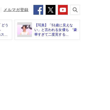
メルマガ登録
「どう
【写真】「51歳に見えな
ろ
い」と言われる女優も “豪
...
華すぎて二度見する...