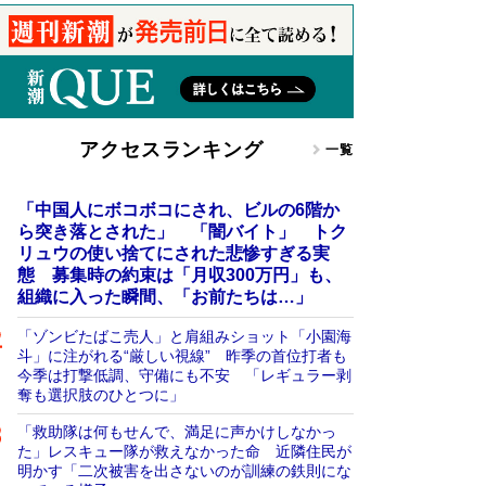
アクセスランキング
一覧
「中国人にボコボコにされ、ビルの6階か
ら突き落とされた」 「闇バイト」 トク
リュウの使い捨てにされた悲惨すぎる実
態 募集時の約束は「月収300万円」も、
組織に入った瞬間、「お前たちは…」
「ゾンビたばこ売人」と肩組みショット「小園海
斗」に注がれる“厳しい視線” 昨季の首位打者も
今季は打撃低調、守備にも不安 「レギュラー剥
奪も選択肢のひとつに」
「救助隊は何もせんで、満足に声かけしなかっ
た」レスキュー隊が救えなかった命 近隣住民が
明かす「二次被害を出さないのが訓練の鉄則にな