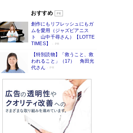
Book Bang
「『火垂るの墓』は、大嘘である」原作者が抱き
おすすめ
続けた“自責の念”とは…「自己憐憫は描きたくな
い」監督が徹底的にこだわったこと（後編） #
創作にもリフレッシュにもガ
戦争の記憶
Book Bang
ムを愛用（ジャズピアニス
ト 山中千尋さん）【LOTTE
TIMES】
PR
【特別読物】「救うこと、救
われること」（17） 角田光
代さん
PR