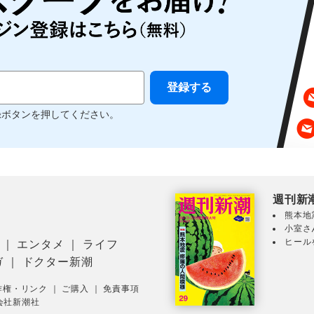
録ボタンを押してください。
週刊新
熊本地
小室さ
ヒール
｜
エンタメ
｜
ライフ
ガ
｜
ドクター新潮
作権・リンク
｜
ご購入
｜
免責事項
会社新潮社