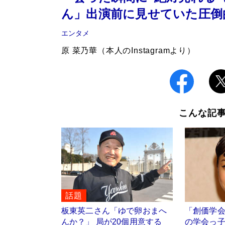
ん」出演前に見せていた圧倒
エンタメ
原 菜乃華（本人のInstagramより）
こんな記
話題
板東英二さん「ゆで卵おまへ
「創価学
んか？」 局が20個用意する
の学会っ