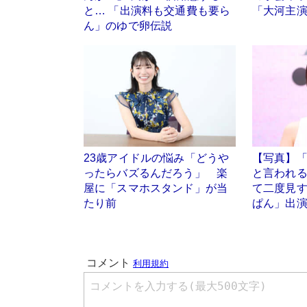
と… 「出演料も交通費も要ら
「大河主
ん」のゆで卵伝説
23歳アイドルの悩み「どうや
【写真】「
ったらバズるんだろう」 楽
と言われる
屋に「スマホスタンド」が当
て二度見す
たり前
ぱん」出