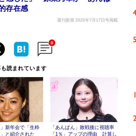
的存在感
週刊新潮 2025年7月17日号掲載
0
事も読まれています
会」新年会で「生粋
「あんぱん」敗戦後に視聴率
子」と紹介された
「1％」アップの理由 計算し