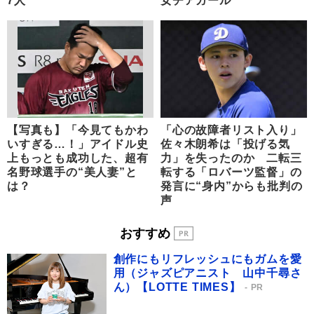
7人
女チアガール
【写真も】「今見てもかわ
「心の故障者リスト入り」
いすぎる…！」アイドル史
佐々木朗希は「投げる気
上もっとも成功した、超有
力」を失ったのか 二転三
名野球選手の“美人妻”と
転する「ロバーツ監督」の
は？
発言に“身内”からも批判の
声
おすすめ
創作にもリフレッシュにもガムを愛
用（ジャズピアニスト 山中千尋さ
ん）【LOTTE TIMES】
PR