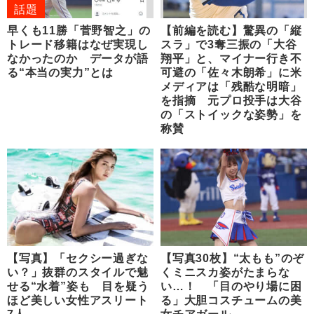
話題
早くも11勝「菅野智之」の
【前編を読む】驚異の「縦
トレード移籍はなぜ実現し
スラ」で3奪三振の「大谷
なかったのか データが語
翔平」と、マイナー行き不
る“本当の実力”とは
可避の「佐々木朗希」に米
メディアは「残酷な明暗」
を指摘 元プロ投手は大谷
の「ストイックな姿勢」を
称賛
【写真】「セクシー過ぎな
【写真30枚】“太もも”のぞ
い？」抜群のスタイルで魅
くミニスカ姿がたまらな
せる“水着”姿も 目を疑う
い…！ 「目のやり場に困
ほど美しい女性アスリート
る」大胆コスチュームの美