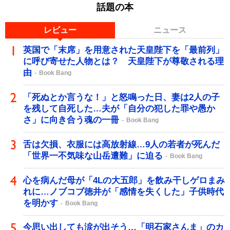
話題の本
レビュー
ニュース
英国で「末席」を用意された天皇陛下を「最前列」
に呼び寄せた人物とは？ 天皇陛下が尊敬される理
由
Book Bang
「死ぬとか言うな！」と怒鳴った日、妻は2人の子
を残して自死した…夫が「自分の犯した罪や愚か
さ」に向き合う魂の一冊
Book Bang
舌は欠損、衣服には高放射線…9人の若者が死んだ
「世界一不気味な山岳遭難」に迫る
Book Bang
心を病んだ母が「4Lの大五郎」を飲み干しゲロまみ
れに…ノブコブ徳井が「感情を失くした」子供時代
を明かす
Book Bang
今思い出しても涙が出そう…「明石家さんま」のカ