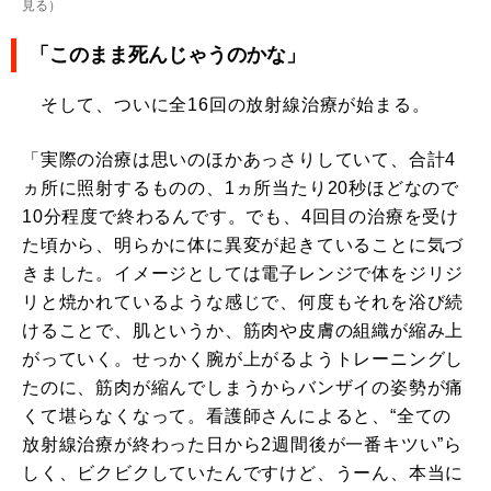
見る
）
「このまま死んじゃうのかな」
そして、ついに全16回の放射線治療が始まる。
「実際の治療は思いのほかあっさりしていて、合計4
ヵ所に照射するものの、1ヵ所当たり20秒ほどなので
10分程度で終わるんです。でも、4回目の治療を受け
た頃から、明らかに体に異変が起きていることに気づ
きました。イメージとしては電子レンジで体をジリジ
リと焼かれているような感じで、何度もそれを浴び続
けることで、肌というか、筋肉や皮膚の組織が縮み上
がっていく。せっかく腕が上がるようトレーニングし
たのに、筋肉が縮んでしまうからバンザイの姿勢が痛
くて堪らなくなって。看護師さんによると、“全ての
放射線治療が終わった日から2週間後が一番キツい”ら
しく、ビクビクしていたんですけど、うーん、本当に