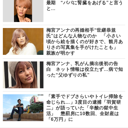
最期 “パパに腎臓をあげる”と言う
と…
梅宮アンナの再婚相手“世継恭規
氏”はどんな人物なのか 「小さい
頃から絵を描くのが好きで、観月あ
りさの写真集を手がけたことも」
親族が明かす
梅宮アンナ、乳がん摘出後初の告
白 ネット情報は役立たず…病で知
った“父ゆずりの私”
「素手でドブさらいやトイレ掃除を
命じられ…」3度目の逮捕「羽賀研
二」が語っていた「辛酸の獄中生
活」 懲罰房に10数回、全財産は
「6万円」に