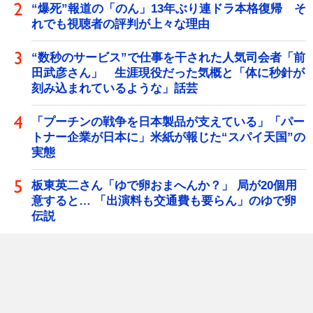
“爆死”報道の「のん」13年ぶり連ドラ本格復帰 そ
れでも視聴者の評判が上々な理由
“数秒のサービス”で仕事を干された人気司会者「前
田武彦さん」 生涯現役だった気概と「体に秒針が
刻み込まれているような」話芸
「プーチンの戦争を日本製品が支えている」「パー
トナー企業が日本に」米紙が報じた“スパイ天国”の
実態
板東英二さん「ゆで卵おまへんか？」 局が20個用
意すると… 「出演料も交通費も要らん」のゆで卵
伝説