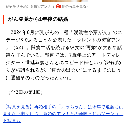
闘病生活を続ける梅宮アンナ（
他の写真を見る
）
がん発覚から1年後の結婚
2024年8月に乳がんの一種「浸潤性小葉がん」のス
テージ3であることを公表した、タレントの梅宮アン
ナ（52）。闘病生活を続ける彼女の“再婚”が大きな話
題を呼んでいる。報道では、7歳年上のアートディレ
クター・世継恭規さんとのスピード婚という部分ばか
りが強調されるが、“運命の出会い”に至るまでの日々
は過酷そのものだったという。
（全2回の第1回）
【写真を見る】再婚相手の「よっちゃん」は今年で還暦には
見えない若々しさ。新婚のアンナとの仲睦まじいツーショッ
ト写真も