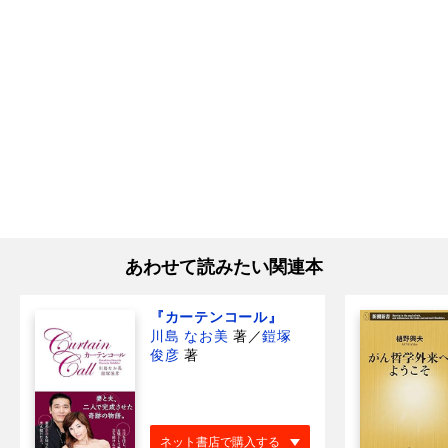
あわせて読みたい関連本
『カーテンコール』
川島 なお美
著
／
鎧塚
俊彦
著
ネット書店で購入する