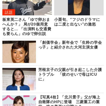
話題
板東英二さん「ゆで卵おま
小栗旬、“フジのドラマに
へんか？」 局が20個用意
は二度と出ない”の激怒
すると… 「出演料も交通費
も要らん」のゆで卵伝説
「創価学会」新年会で「生粋の学会
っ子」と紹介された大河主演女優
芳根京子の父親が引き起こした介護
トラブル 「彼のせいで母はICU
に」
【写真4枚】「北川景子」父が海上
自衛隊のHPに登場 三菱重工の重