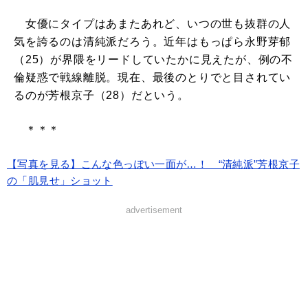
女優にタイプはあまたあれど、いつの世も抜群の人
気を誇るのは清純派だろう。近年はもっぱら永野芽郁
（25）が界隈をリードしていたかに見えたが、例の不
倫疑惑で戦線離脱。現在、最後のとりでと目されてい
るのが芳根京子（28）だという。
＊＊＊
【写真を見る】こんな色っぽい一面が…！ “清純派”芳根京子
の「肌見せ」ショット
advertisement