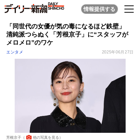
情報提供する
「同世代の女優が気の毒になるほど鉄壁」
清純派つらぬく「芳根京子」に“スタッフが
メロメロ”のワケ
エンタメ
2025年06月27日
芳根京子（
他の写真を見る
）