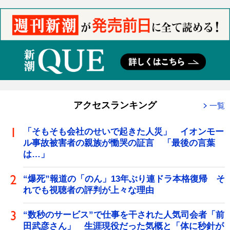
アクセスランキング
一覧
「そもそも会社のせいで起きた人災」 イオンモー
ル事故被害者の親族が慟哭の証言 「最後の言葉
は…」
“爆死”報道の「のん」13年ぶり連ドラ本格復帰 そ
れでも視聴者の評判が上々な理由
“数秒のサービス”で仕事を干された人気司会者「前
田武彦さん」 生涯現役だった気概と「体に秒針が