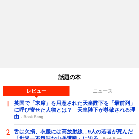
話題の本
レビュー
ニュース
英国で「末席」を用意された天皇陛下を「最前列」
に呼び寄せた人物とは？ 天皇陛下が尊敬される理
由
Book Bang
舌は欠損、衣服には高放射線…9人の若者が死んだ
「世界一不気味な山岳遭難」に迫る
Book Bang