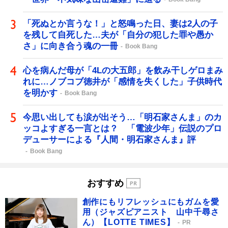
「死ぬとか言うな！」と怒鳴った日、妻は2人の子
を残して自死した…夫が「自分の犯した罪や愚か
さ」に向き合う魂の一冊
Book Bang
心を病んだ母が「4Lの大五郎」を飲み干しゲロまみ
れに…ノブコブ徳井が「感情を失くした」子供時代
を明かす
Book Bang
今思い出しても涙が出そう…「明石家さんま」のカ
ッコよすぎる一言とは？ 「電波少年」伝説のプロ
デューサーによる『人間・明石家さんま』評
Book Bang
おすすめ
創作にもリフレッシュにもガムを愛
用（ジャズピアニスト 山中千尋さ
ん）【LOTTE TIMES】
PR