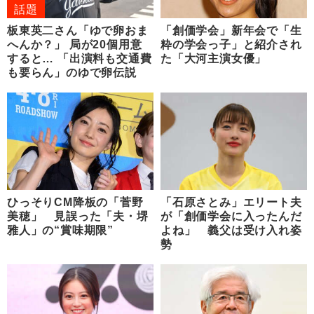
話題
板東英二さん「ゆで卵おま
「創価学会」新年会で「生
へんか？」 局が20個用意
粋の学会っ子」と紹介され
すると… 「出演料も交通費
た「大河主演女優」
も要らん」のゆで卵伝説
ひっそりCM降板の「菅野
「石原さとみ」エリート夫
美穂」 見誤った「夫・堺
が「創価学会に入ったんだ
雅人」の“賞味期限”
よね」 義父は受け入れ姿
勢