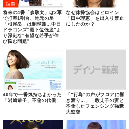
話題
将来の4番「森駿太」は2軍
なぜ体操協会はヒロイン
で打率1割台、地元の星
「田中理恵」を出入り禁止
「根尾昂」は制球難…中日
にしたのか？
ドラゴンズ“最下位低迷”よ
り深刻な“有望な若手が伸
び悩む問題”
40年で一番気持ちよかった
「“行為”の声がフロアに響
「岩崎恭子」不倫の代償
き渡り…」 教え子の妻と
不倫したフェンシング強豪
大監督