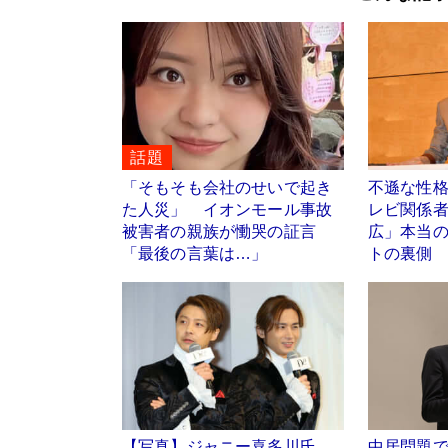
話題
「そもそも会社のせいで起き
不遜な性
た人災」 イオンモール事故
レビ関係
被害者の親族が慟哭の証言
広」本当
「最後の言葉は…」
トの裏側
【写真】ジャニー喜多川氏
中居問題