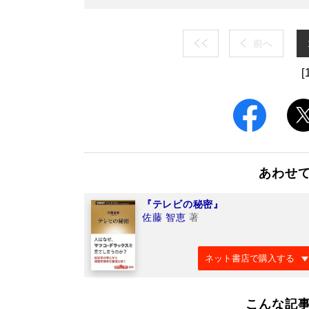
前へ
[
あわせ
『テレビの秘密』
佐藤 智恵
著
ネット書店で購入する
こんな記