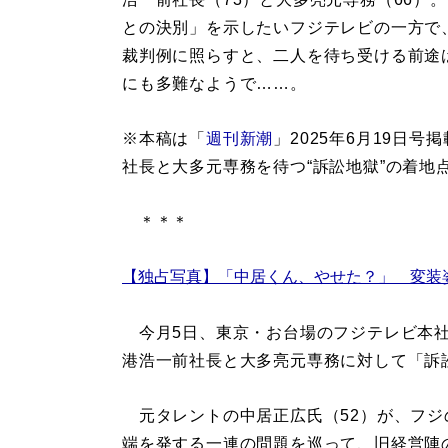
との決別」を示したいフジテレビの一方で
裁判例に照らすと、二人を待ち受ける前途
にも多難なようで……。
※本稿は「
週刊新潮
」2025年6月19日
社長と大多元専務を待つ“訴訟地獄”の着地
＊＊＊
【独占写真】「中居くん、やせた？」 変装
今月5日、東京・お台場のフジテレビ本社
港浩一前社長と大多亮元専務に対して「訴
元タレントの中居正広氏（52）が、フジ
端を発する一連の問題を巡って、旧経営陣