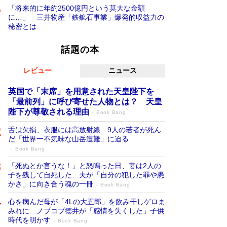
「将来的に年約2500億円という莫大な金額
に…」 三井物産「鉄鉱石事業」爆発的収益力の
秘密とは
話題の本
レビュー
ニュース
英国で「末席」を用意された天皇陛下を
「最前列」に呼び寄せた人物とは？ 天皇
陛下が尊敬される理由
Book Bang
舌は欠損、衣服には高放射線…9人の若者が死ん
だ「世界一不気味な山岳遭難」に迫る
Book Bang
「死ぬとか言うな！」と怒鳴った日、妻は2人の
子を残して自死した…夫が「自分の犯した罪や愚
かさ」に向き合う魂の一冊
Book Bang
心を病んだ母が「4Lの大五郎」を飲み干しゲロま
みれに…ノブコブ徳井が「感情を失くした」子供
時代を明かす
Book Bang