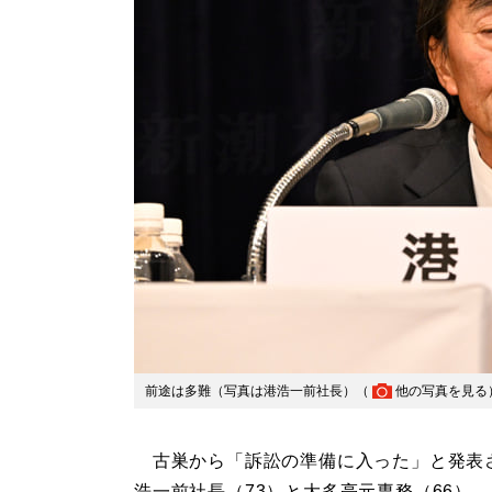
前途は多難（写真は港浩一前社長）（
他の写真を見る
古巣から「訴訟の準備に入った」と発表
浩一前社長（73）と大多亮元専務（66）