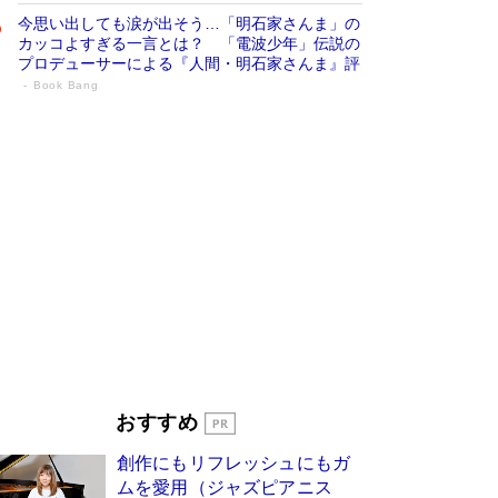
今思い出しても涙が出そう…「明石家さんま」の
カッコよすぎる一言とは？ 「電波少年」伝説の
プロデューサーによる『人間・明石家さんま』評
Book Bang
「宇宙兄弟」最終46巻がベストセラー1
位 宇宙開発への関心を押し上げた18年の
物語に幕 特装版には「宇宙で描かれたマ
ンガ」も収録
Book Bang
美輪明宏 晩年の回答を集めた『ほほえんで生き
るための人生相談』がランクイン［エンターテイ
メントベストセラー］
Book Bang
「『火垂るの墓』は、大嘘である」原作者が抱き
続けた“自責の念”とは…「自己憐憫は描きたくな
い」監督が徹底的にこだわったこと（後編） #
戦争の記憶
Book Bang
皇室はなぜ世界から尊敬されているのか？ 「天
おすすめ
皇陛下はお元気でおられるか」がサウジ国王の第
一声になる理由
Book Bang
創作にもリフレッシュにもガ
東野圭吾、伊坂幸太郎の人気シリーズ最新作どち
ムを愛用（ジャズピアニス