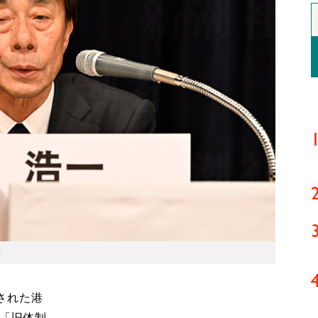
）
された港
。「旧体制