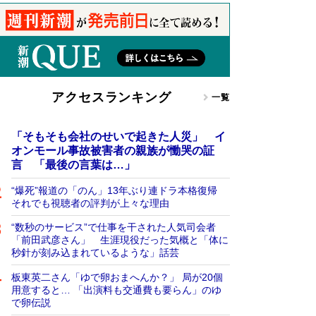
アクセスランキング
一覧
「そもそも会社のせいで起きた人災」 イ
オンモール事故被害者の親族が慟哭の証
言 「最後の言葉は…」
“爆死”報道の「のん」13年ぶり連ドラ本格復帰
それでも視聴者の評判が上々な理由
“数秒のサービス”で仕事を干された人気司会者
「前田武彦さん」 生涯現役だった気概と「体に
秒針が刻み込まれているような」話芸
板東英二さん「ゆで卵おまへんか？」 局が20個
用意すると… 「出演料も交通費も要らん」のゆ
で卵伝説