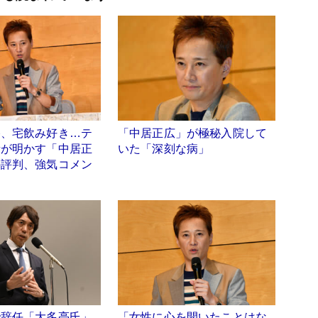
格、宅飲み好き…テ
「中居正広」が極秘入院して
者が明かす「中居正
いた「深刻な病」
の評判、強気コメン
で辞任「大多亮氏」
「女性に心を開いたことはな