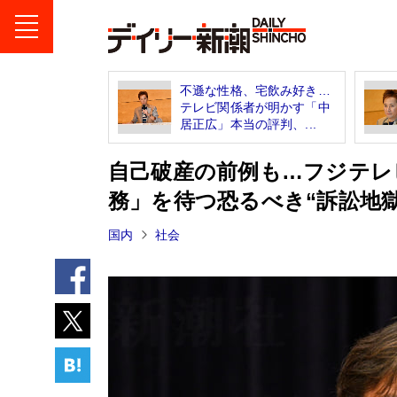
不遜な性格、宅飲み好き…
テレビ関係者が明かす「中
居正広」本当の評判、...
自己破産の前例も…フジテレ
務」を待つ恐るべき“訴訟地獄
国内
社会