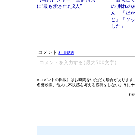
に“最も愛された2人”
の“別れの
ん 「だ
と」「ツ
した」