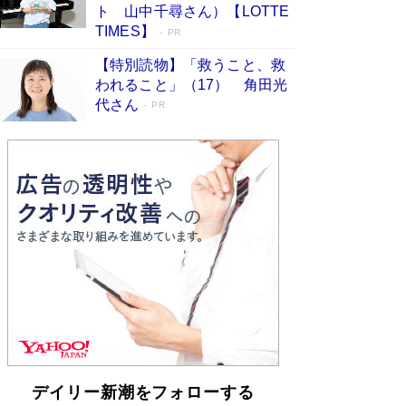
らも文庫化 映画化された直木賞受賞作もランク
ト 山中千尋さん）【LOTTE
イン［文庫ベストセラー］
Book Bang
TIMES】
PR
【特別読物】「救うこと、救
われること」（17） 角田光
代さん
PR
デイリー新潮をフォローする