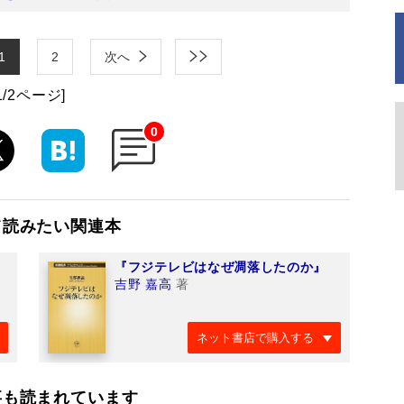
1
2
次へ
1/2ページ]
0
て読みたい関連本
『フジテレビはなぜ凋落したのか』
吉野 嘉高
著
ネット書店で購入する
事も読まれています